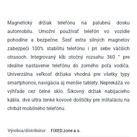
Dash
na
palubnú
Magnetický držiak telefónu na palubnú dosku
dosku
automobilu. Umožní používať telefón vo vozidle
s
kĺbom
pohodlne a bezpečne. Šesť extra silných magnetov
zabezpečí 100% stabilitu telefónu i pri sebe väčších
otrasoch. Integrovaný kĺb otočný rozsahu 360 ° pre
ideálne nastavenie telefónu do zorného poľa vodiča.
Univerzálna veľkosť držiaka vhodná pre všetky typy
smartphonov, navigácia aj menšie tablety. Neprekáža vo
výhľade cez čelné sklo. Šikovný držiak nabíjacieho
kábla. dve ultra tenké kovové doštičky pre inštaláciu na
chrbát mobilného telefónu.
Výrobca/distribútor
FIXED.zone a.s.