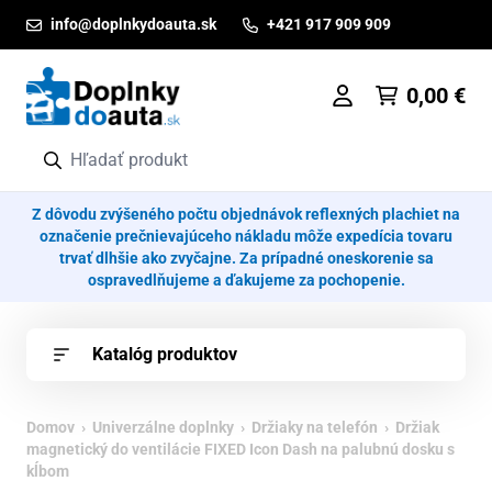
Prejsť na obsah
info@doplnkydoauta.sk
+421 917 909 909
0,00
€
Z dôvodu zvýšeného počtu objednávok reflexných plachiet na
označenie prečnievajúceho nákladu môže expedícia tovaru
trvať dlhšie ako zvyčajne. Za prípadné oneskorenie sa
ospravedlňujeme a ďakujeme za pochopenie.
Katalóg produktov
Domov
›
Univerzálne doplnky
›
Držiaky na telefón
› Držiak
magnetický do ventilácie FIXED Icon Dash na palubnú dosku s
kĺbom