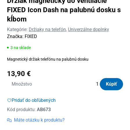
Držiak magnetický do ventilácie
FIXED Icon Dash na palubnú dosku s
kĺbom
Kategórie:
Držiaky na telefón
,
Univerzálne doplnky
Značka:
FIXED
3 na sklade
Magnetický držiak telefónu na palubnú dosku
13,90
€
množstvo
Množstvo
Kúpiť
Držiak
magnetický
Pridať do obľúbených
do
Kód produktu:
AB673
ventilácie
FIXED
Máte otázku k produktu?
Icon