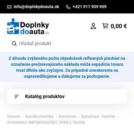
Prejsť na obsah
info@doplnkydoauta.sk
+421 917 909 909
0,00
€
Z dôvodu zvýšeného počtu objednávok reflexných plachiet na
označenie prečnievajúceho nákladu môže expedícia tovaru
trvať dlhšie ako zvyčajne. Za prípadné oneskorenie sa
ospravedlňujeme a ďakujeme za pochopenie.
Katalóg produktov
Domov
›
Autokozmetika
›
Dynamax
›
Dynamax- interiér
›
DYNAMAX IMPREGNAČNÝ SPREJ 500ML