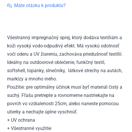
Máte otázku k produktu?
Všestranný impregnačný sprej, ktorý dodáva textíliám a
koži vysoký vodo-odpudivý efekt. Má vysokú odolnosť
voči oderu a UV žiareniu, zachováva priedušnosť textílií.
Ideálny na outdoorové oblečenie, funkčný textil,
softshell, topánky, slnečníky, látkové strechy na autách,
markízy a mnoho iného.
Použitie: pre optimálny účinok musí byť materiál čistý a
suchý. Fľašu pretrepte a rovnomerne nastriekajte na
povrch vo vzdialenosti 25cm, alebo naneste pomocou
utierky a nechajte úplne vyschnúť.
+ UV ochrana
+ Všestranné využitie