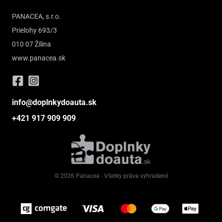
PANACEA, s.r.o.
Prielohy 693/3
010 07 Žilina
www.panacea.sk
info@doplnkydoauta.sk
+421 917 909 909
© 2026 Panacea - Všetky práva vyhradené