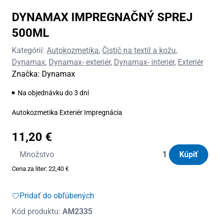
DYNAMAX IMPREGNAČNÝ SPREJ
500ML
Kategórií:
Autokozmetika
,
Čistič na textil a kožu
,
Dynamax
,
Dynamax- exteriér
,
Dynamax- interiér
,
Exteriér
Značka:
Dynamax
Na objednávku do 3 dní
Autokozmetika Exteriér Impregnácia
11,20
€
množstvo
Množstvo
Kúpiť
DYNAMAX
Cena za liter:
22,40
€
IMPREGNAČNÝ
SPREJ
Pridať do obľúbených
500ML
Kód produktu:
AM2335