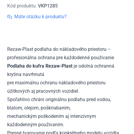
kufra
Kód produktu:
VKP1285
Citroen
Jumper
Máte otázku k produktu?
II
L1
od
2006
Rezaw-Plast podlaha do nákladového priestoru –
profesionálna ochrana pre každodenné používanie
Podlaha do kufra Rezaw-Plast
je odolná ochranná
krytina navrhnutá
pre maximálnu ochranu nákladového priestoru
úžitkových aj pracovných vozidiel.
Spoľahlivo chráni originálnu podlahu pred vodou,
blatom, olejom, poškriabaním,
mechanickým poškodením aj intenzívnym
každodenným používaním.
Presné tvarovanie podľa konkrétneho modelu vozidla