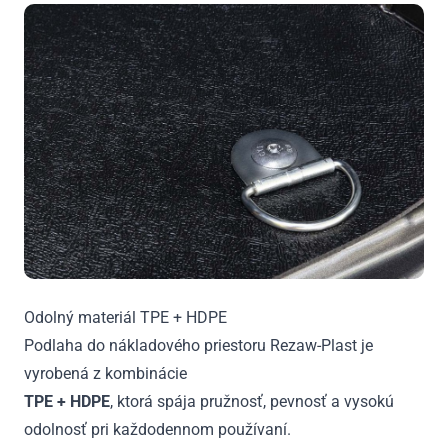
Odolný materiál TPE + HDPE
Podlaha do nákladového priestoru Rezaw-Plast je
vyrobená z kombinácie
TPE + HDPE
, ktorá spája pružnosť, pevnosť a vysokú
odolnosť pri každodennom používaní.