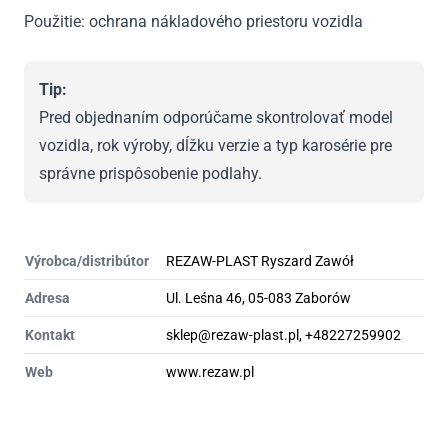
Použitie: ochrana nákladového priestoru vozidla
Tip:
Pred objednaním odporúčame skontrolovať model
vozidla, rok výroby, dĺžku verzie a typ karosérie pre
správne prispôsobenie podlahy.
Výrobca/distribútor
REZAW-PLAST Ryszard Zawół
Adresa
Ul. Leśna 46, 05-083 Zaborów
Kontakt
sklep@rezaw-plast.pl, +48227259902
Web
www.rezaw.pl