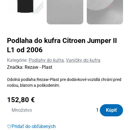
Podlaha do kufra Citroen Jumper II
L1 od 2006
Kategórie:
Podlahy do kufra
,
Vaničky do kufra
Značka:
Rezaw - Plast
Odolná podlaha Rezaw-Plast pre dodávkové vozidlá chráni pred
vodou, blatom a poškodením.
152,80
€
množstvo
Množstvo
Kúpiť
Podlaha
do
Pridať do obľúbených