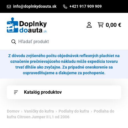
Prejsť na obsah
info@doplnkydoauta.sk
+421 917 909 909
0,00
€
Z dôvodu zvýšeného počtu objednávok reflexných plachiet na
označenie prečnievajúceho nákladu môže expedícia tovaru
trvať dlhšie ako zvyčajne. Za prípadné oneskorenie sa
ospravedlňujeme a ďakujeme za pochopenie.
Katalóg produktov
Domov
›
Vaničky do kufra
›
Podlahy do kufra
› Podlaha do
kufra Citroen Jumper II L1 od 2006