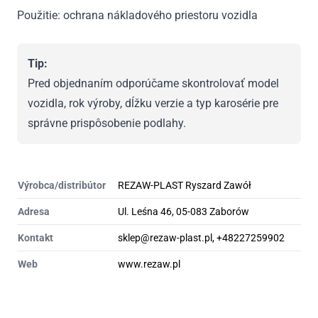
Použitie: ochrana nákladového priestoru vozidla
Tip:
Pred objednaním odporúčame skontrolovať model
vozidla, rok výroby, dĺžku verzie a typ karosérie pre
správne prispôsobenie podlahy.
Výrobca/distribútor
REZAW-PLAST Ryszard Zawół
Adresa
Ul. Leśna 46, 05-083 Zaborów
Kontakt
sklep@rezaw-plast.pl, +48227259902
Web
www.rezaw.pl