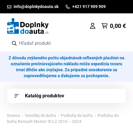
Prejsť na obsah
info@doplnkydoauta.sk
+421 917 909 909
0,00
€
Z dôvodu zvýšeného počtu objednávok reflexných plachiet na
označenie prečnievajúceho nákladu môže expedícia tovaru
trvať dlhšie ako zvyčajne. Za prípadné oneskorenie sa
ospravedlňujeme a ďakujeme za pochopenie.
Katalóg produktov
Domov
›
Vaničky do kufra
›
Podlahy do kufra
› Podlaha do
kufra Renault Master III L2 2010 – 2024