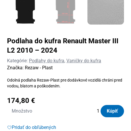
Podlaha do kufra Renault Master III
L2 2010 – 2024
Kategórie:
Podlahy do kufra
,
Vaničky do kufra
Značka:
Rezaw - Plast
Odolná podlaha Rezaw-Plast pre dodávkové vozidlá chráni pred
vodou, blatom a poškodením.
174,80
€
množstvo
Množstvo
Kúpiť
Podlaha
do
Pridať do obľúbených