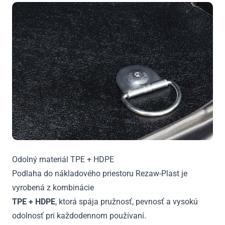
Odolný materiál TPE + HDPE
Podlaha do nákladového priestoru Rezaw-Plast je
vyrobená z kombinácie
TPE + HDPE
, ktorá spája pružnosť, pevnosť a vysokú
odolnosť pri každodennom používaní.