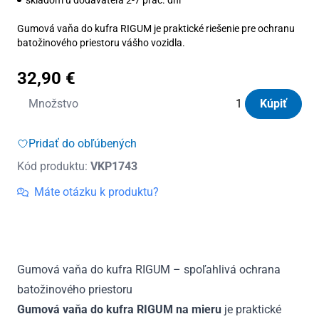
Gumová vaňa do kufra RIGUM je praktické riešenie pre ochranu
batožinového priestoru vášho vozidla.
32,90
€
množstvo
Množstvo
Kúpiť
Vanička
do
Pridať do obľúbených
kufra
Kód produktu:
VKP1743
gumová
Rigum
Máte otázku k produktu?
Dacia
Jogger
5m
od
Gumová vaňa do kufra RIGUM – spoľahlivá ochrana
2022
batožinového priestoru
Gumová vaňa do kufra RIGUM na mieru
je praktické