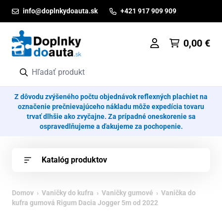
Prejsť na obsah
info@doplnkydoauta.sk
+421 917 909 909
0,00
€
Z dôvodu zvýšeného počtu objednávok reflexných plachiet na
označenie prečnievajúceho nákladu môže expedícia tovaru
trvať dlhšie ako zvyčajne. Za prípadné oneskorenie sa
ospravedlňujeme a ďakujeme za pochopenie.
Katalóg produktov
Domov
›
Vaničky do kufra
›
Vaničky gumové
› Vanička do
kufra gumová Rigum Dacia Jogger 5m od 2022