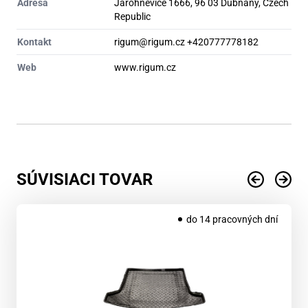
Adresa
Jarohněvice 1666, 96 03 Dubňany, Czech
Republic
Kontakt
rigum@rigum.cz +420777778182
Web
www.rigum.cz
SÚVISIACI TOVAR
do 14 pracovných dní