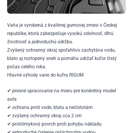
Vaňa je vyrobená z kvalitnej gumovej zmesi v Českej
republike, ktorá zabezpečuje vysokú odolnosť, dlhú
životnosť a jednoduchú údržbu.
Zvýšený ochranný okraj spoľahlivo zachytáva vodu,
blato aj roztopený sneh a pomáha udržať kufor čistý
počas celého roka.
Hlavné výhody vane do kufra RIGUM
✔ presné spracovanie na mieru pre konkrétny model
auta
✔ ochrana proti vode, blatu a nečistotám
✔ zvýšený ochranný okraj cca 2 cm
✔ protišmykový povrch proti pohybu nákladu
✔ jednoduché čistenie opláchnutím vodou