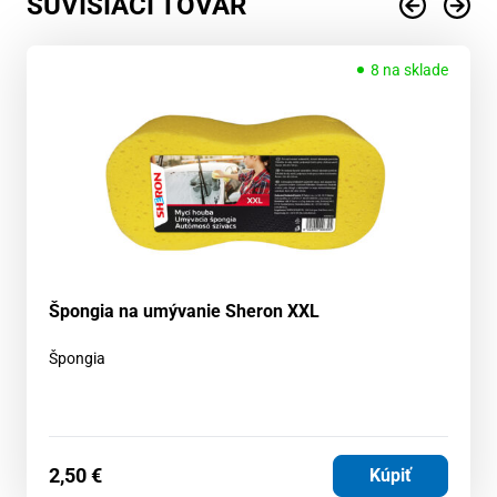
SÚVISIACI TOVAR
8 na sklade
Špongia na umývanie Sheron XXL
Špongia
2,50
€
Kúpiť