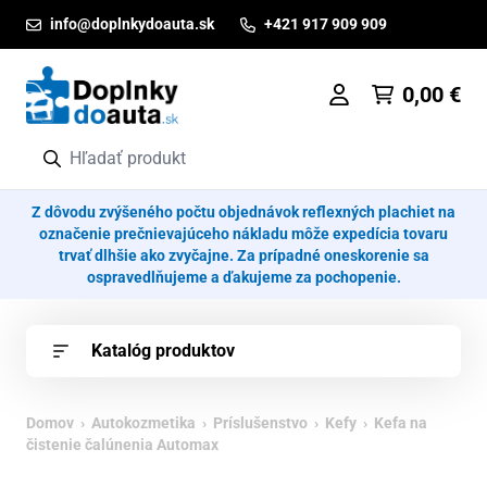
Prejsť na obsah
info@doplnkydoauta.sk
+421 917 909 909
0,00
€
Z dôvodu zvýšeného počtu objednávok reflexných plachiet na
označenie prečnievajúceho nákladu môže expedícia tovaru
trvať dlhšie ako zvyčajne. Za prípadné oneskorenie sa
ospravedlňujeme a ďakujeme za pochopenie.
Katalóg produktov
Domov
›
Autokozmetika
›
Príslušenstvo
›
Kefy
› Kefa na
čistenie čalúnenia Automax