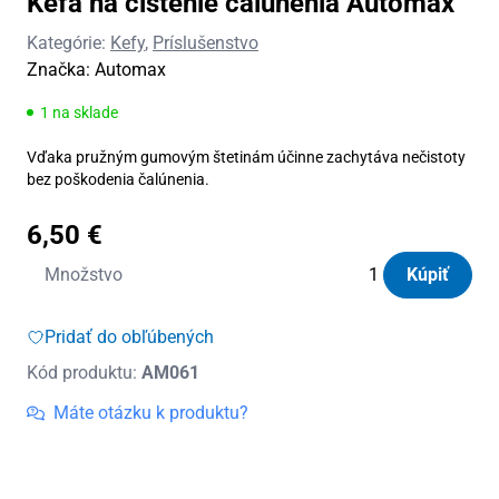
Kefa na čistenie čalúnenia Automax
Kategórie:
Kefy
,
Príslušenstvo
Značka:
Automax
1 na sklade
Vďaka pružným gumovým štetinám účinne zachytáva nečistoty
bez poškodenia čalúnenia.
6,50
€
množstvo
Množstvo
Kúpiť
Kefa
na
Pridať do obľúbených
čistenie
Kód produktu:
AM061
čalúnenia
Automax
Máte otázku k produktu?