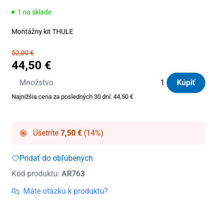
1 na sklade
Montážny kit THULE
52,00
€
44,50
€
množstvo
Množstvo
Kúpiť
Kit
Najnižšia cena za posledných 30 dní:
44,50
€
Thule
4056
Ušetríte
7,50
€
(14%)
Pridať do obľúbených
Kód produktu:
AR763
Máte otázku k produktu?