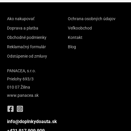
Ako nakupovať
Ochrana osobných údajov
Doprava a platba
Veľkoobchod
Obchodné podmienky
Kontakt
Reklamačný formulár
Blog
Odstúpenie od zmluvy
PANACEA, s.r.o.
Prielohy 693/3
010 07 Žilina
www.panacea.sk
info@doplnkydoauta.sk
+421 917 909 909