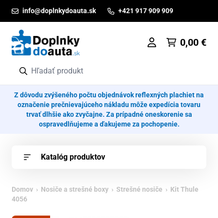
Prejsť na obsah
info@doplnkydoauta.sk
+421 917 909 909
0,00
€
Z dôvodu zvýšeného počtu objednávok reflexných plachiet na
označenie prečnievajúceho nákladu môže expedícia tovaru
trvať dlhšie ako zvyčajne. Za prípadné oneskorenie sa
ospravedlňujeme a ďakujeme za pochopenie.
Katalóg produktov
Domov
›
Nosiče a strešné boxy
›
Strešné nosiče
› Kit Thule
4056