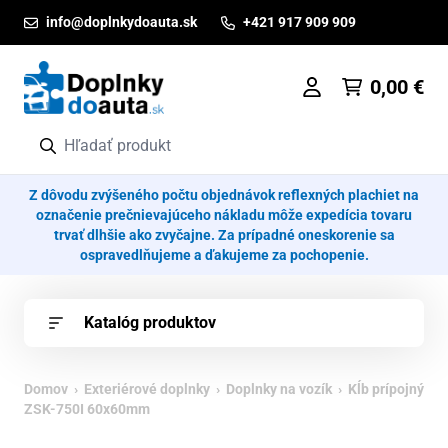
Prejsť na obsah
info@doplnkydoauta.sk
+421 917 909 909
0,00
€
Z dôvodu zvýšeného počtu objednávok reflexných plachiet na
označenie prečnievajúceho nákladu môže expedícia tovaru
trvať dlhšie ako zvyčajne. Za prípadné oneskorenie sa
ospravedlňujeme a ďakujeme za pochopenie.
Katalóg produktov
Domov
›
Exteriérové doplnky
›
Doplnky na vozík
› Kĺb prípojný
ZSK-750I 60x60mm