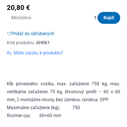
20,80
€
množstvo
Množstvo
Kúpiť
Kĺb
prípojný
Pridať do obľúbených
ZSK-
Kód produktu:
AH061
750I
60x60mm
Máte otázku k produktu?
Kĺb prívesného vozíku, max. zaťaženie 750 kg, max.
vertikálne zaťaženie 75 kg, štvorcový profil – 60 x 60
mm, 2 montážne otvory, bez zámkov, výrobca: SPP.
Maximálne zaťaženie (kg); 750
Rozmer oja; 60×60 mm