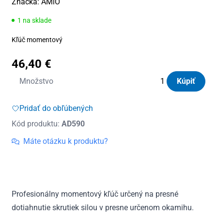
Značka:
AMiO
1 na sklade
Kľúč momentový
46,40
€
množstvo
Množstvo
Kúpiť
Kľúč
momentový
Pridať do obľúbených
17/19/21
Kód produktu:
AD590
mm
40-
Máte otázku k produktu?
210
Nm
Amio
Profesionálny momentový kľúč určený na presné
dotiahnutie skrutiek silou v presne určenom okamihu.