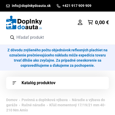
Prejsť na obsah
info@doplnkydoauta.sk
+421 917 909 909
0,00
€
Z dôvodu zvýšeného počtu objednávok reflexných plachiet na
označenie prečnievajúceho nákladu môže expedícia tovaru
trvať dlhšie ako zvyčajne. Za prípadné oneskorenie sa
ospravedlňujeme a ďakujeme za pochopenie.
Katalóg produktov
Domov
›
Povinná a doplnková výbava
›
Náradie a výbava do
garáže
›
Ručné náradie
› Kľúč momentový 17/19/21 mm 40-
210 Nm Amio