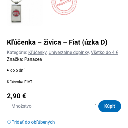
Kľúčenka – živica – Fiat (úzka D)
Kategórie:
Kľúčenky
,
Univerzálne doplnky
,
Všetko do 4 €
Značka:
Panacea
do 5 dní
Kľúčenka FIAT
2,90
€
množstvo
Množstvo
Kúpiť
Kľúčenka
-
Pridať do obľúbených
živica