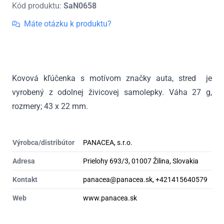
Kód produktu:
SaN0658
-
Fiat
Máte otázku k produktu?
(úzka
D)
Kovová kľúčenka s motívom značky auta, stred je
vyrobený z odolnej živicovej samolepky. Váha 27 g,
rozmery; 43 x 22 mm.
Výrobca/distribútor
PANACEA, s.r.o.
Adresa
Prielohy 693/3, 01007 Žilina, Slovakia
Kontakt
panacea@panacea.sk, +421415640579
Web
www.panacea.sk