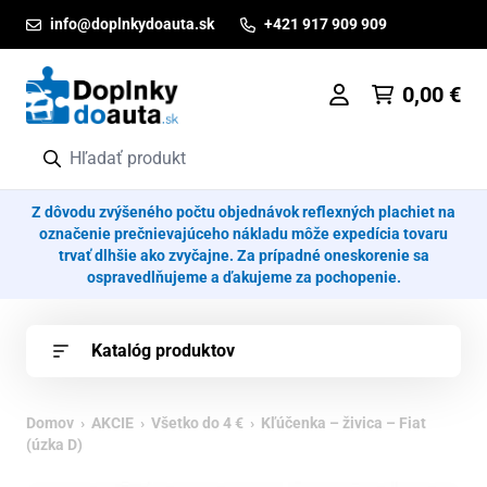
Prejsť na obsah
info@doplnkydoauta.sk
+421 917 909 909
0,00
€
Z dôvodu zvýšeného počtu objednávok reflexných plachiet na
označenie prečnievajúceho nákladu môže expedícia tovaru
trvať dlhšie ako zvyčajne. Za prípadné oneskorenie sa
ospravedlňujeme a ďakujeme za pochopenie.
Katalóg produktov
Domov
›
AKCIE
›
Všetko do 4 €
› Kľúčenka – živica – Fiat
(úzka D)