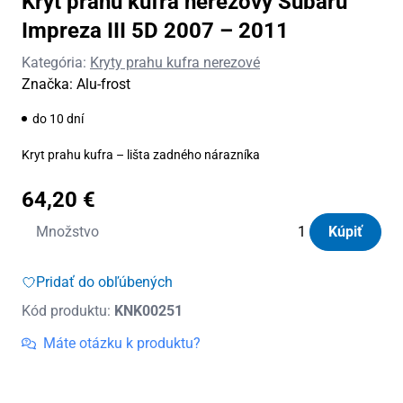
Kryt prahu kufra nerezový Subaru
Impreza III 5D 2007 – 2011
Kategória:
Kryty prahu kufra nerezové
Značka:
Alu-frost
do 10 dní
Kryt prahu kufra – lišta zadného nárazníka
64,20
€
množstvo
Množstvo
Kúpiť
Kryt
prahu
Pridať do obľúbených
kufra
Kód produktu:
KNK00251
nerezový
Subaru
Máte otázku k produktu?
Impreza
III