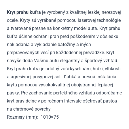
5D
2007
Kryt prahu kufra
je vyrobený z kvalitnej lesklej nerezovej
-
ocele. Kryty sú vyrábané pomocou laserovej technológie
2011
a tvarované presne na konkrétny model auta. Kryt prahu
kufra účinne ochráni prah pred poškodením v dôsledku
nakladania a vykladanie batožiny a iných
prepravovaných vecí pri každodennej prevádzke. Kryt
navyše dodá Vášmu autu elegantný a športový vzhľad.
Kryt prahu kufra je odolný voči kyselinám, hrdzi, vlhkosti
a agresívnej posypovej soli. Ľahká a presná inštalácia
krytu pomocou vysokokvalitnej obojstrannej lepiacej
pásky. Pre zachovanie perfektného vzhľadu odporúčame
kryt pravidelne v polročnom intervale ošetrovať pastou
na chrómové povrchy.
Rozmery (mm): 1010×75