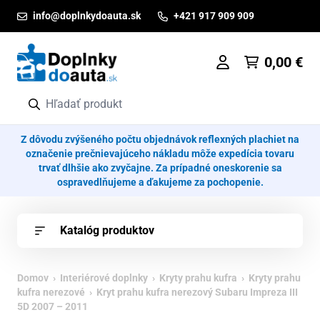
Prejsť na obsah
info@doplnkydoauta.sk
+421 917 909 909
0,00
€
Z dôvodu zvýšeného počtu objednávok reflexných plachiet na
označenie prečnievajúceho nákladu môže expedícia tovaru
trvať dlhšie ako zvyčajne. Za prípadné oneskorenie sa
ospravedlňujeme a ďakujeme za pochopenie.
Katalóg produktov
Domov
›
Interiérové doplnky
›
Kryty prahu kufra
›
Kryty prahu
kufra nerezové
› Kryt prahu kufra nerezový Subaru Impreza III
5D 2007 – 2011