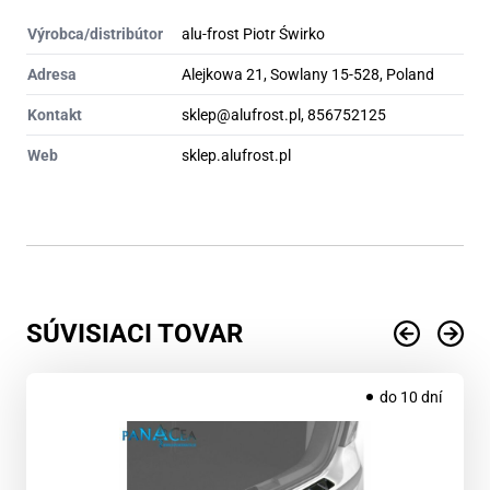
Výrobca/distribútor
alu-frost Piotr Świrko
Adresa
Alejkowa 21, Sowlany 15-528, Poland
Kontakt
sklep@alufrost.pl, 856752125
Web
sklep.alufrost.pl
SÚVISIACI TOVAR
do 10 dní