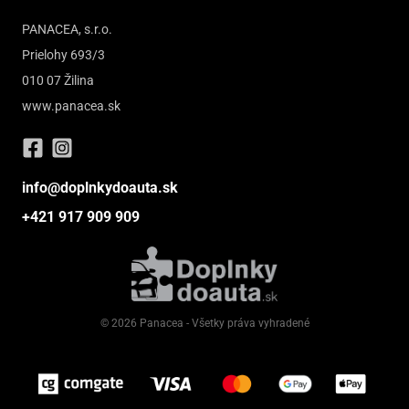
PANACEA, s.r.o.
Prielohy 693/3
010 07 Žilina
www.panacea.sk
info@doplnkydoauta.sk
+421 917 909 909
© 2026 Panacea - Všetky práva vyhradené