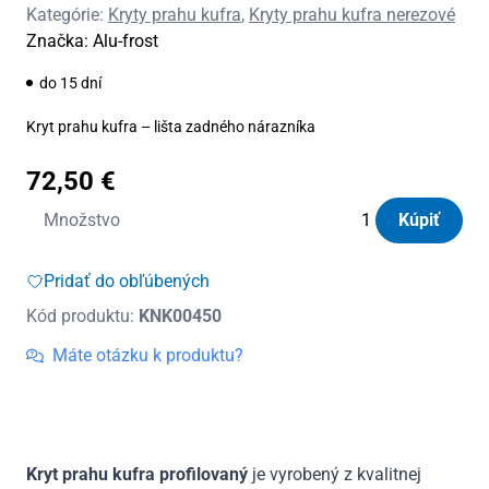
Kategórie:
Kryty prahu kufra
,
Kryty prahu kufra nerezové
Značka:
Alu-frost
do 15 dní
Kryt prahu kufra – lišta zadného nárazníka
72,50
€
množstvo
Množstvo
Kúpiť
Kryt
prahu
Pridať do obľúbených
kufra
Kód produktu:
KNK00450
profilovaný
matný
Máte otázku k produktu?
VW
Touran
II
2010
Kryt prahu kufra profilovaný
je vyrobený z kvalitnej
-