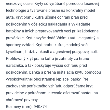
nerezovej ocele. Kryty sú vyrábané pomocou laserovej
2015
technológie a tvarované presne na konkrétny model
auta. Kryt prahu kufra účinne ochráni prah pred
poškodením v dôsledku nakladania a vykladanie
batožiny a iných prepravovaných vecí pri každodennej
prevádzke. Kryt navyše dodá Vášmu autu elegantný a
športový vzhľad. Kryt prahu kufra je odolný voči
kyselinám, hrdzi, vlhkosti a agresívnej posypovej soli.
Profilovaný kryt prahu kufra je zahnutý za hranu
nárazníka, a tak poskytuje vyššiu ochranu pred
poškodením. Ľahká a presná inštalácia krytu pomocou
vysokokvalitnej obojstrannej lepiacej pásky. Pre
zachovanie perfektného vzhľadu odporúčame kryt
pravidelne v polročnom intervale ošetrovať pastou na
chrómové povrchy.
Rozmery (mm): 940×74