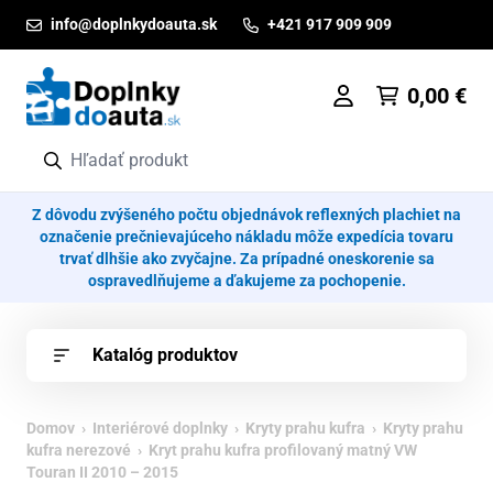
Prejsť na obsah
info@doplnkydoauta.sk
+421 917 909 909
0,00
€
Z dôvodu zvýšeného počtu objednávok reflexných plachiet na
označenie prečnievajúceho nákladu môže expedícia tovaru
trvať dlhšie ako zvyčajne. Za prípadné oneskorenie sa
ospravedlňujeme a ďakujeme za pochopenie.
Katalóg produktov
Domov
›
Interiérové doplnky
›
Kryty prahu kufra
›
Kryty prahu
kufra nerezové
› Kryt prahu kufra profilovaný matný VW
Touran II 2010 – 2015