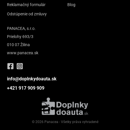
Reklamačný formulár
Blog
Odstúpenie od zmluvy
PANACEA, s.r.o.
Prielohy 693/3
010 07 Žilina
www.panacea.sk
info@doplnkydoauta.sk
+421 917 909 909
© 2026 Panacea - Všetky práva vyhradené