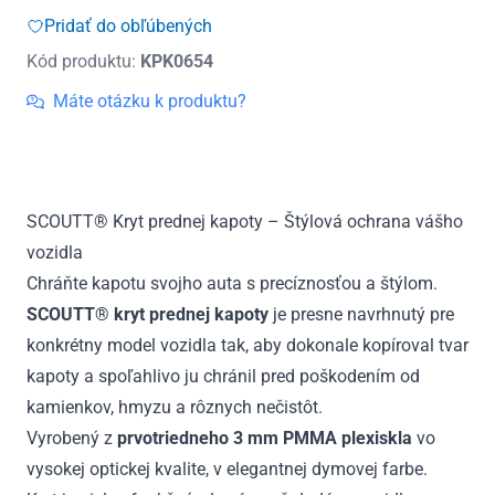
prednej
Pridať do obľúbených
kapoty
Kód produktu:
KPK0654
SCOUTT
Dacia
Máte otázku k produktu?
Duster
od
2024
SCOUTT® Kryt prednej kapoty – Štýlová ochrana vášho
vozidla
Chráňte kapotu svojho auta s precíznosťou a štýlom.
SCOUTT® kryt prednej kapoty
je presne navrhnutý pre
konkrétny model vozidla tak, aby dokonale kopíroval tvar
kapoty a spoľahlivo ju chránil pred poškodením od
kamienkov, hmyzu a rôznych nečistôt.
Vyrobený z
prvotriedneho 3 mm PMMA plexiskla
vo
vysokej optickej kvalite, v elegantnej dymovej farbe.