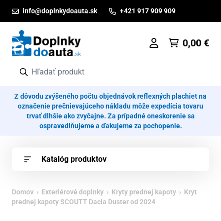
Prejsť na obsah
info@doplnkydoauta.sk
+421 917 909 909
0,00
€
Z dôvodu zvýšeného počtu objednávok reflexných plachiet na
označenie prečnievajúceho nákladu môže expedícia tovaru
trvať dlhšie ako zvyčajne. Za prípadné oneskorenie sa
ospravedlňujeme a ďakujeme za pochopenie.
Katalóg produktov
Domov
›
Exteriérové doplnky
›
Kryty prednej kapoty
› Kryt
prednej kapoty SCOUTT Dacia Duster od 2024