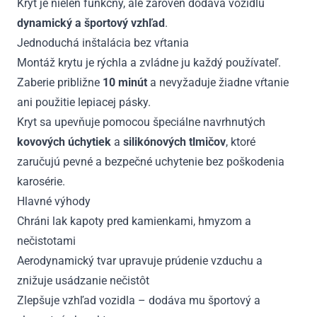
Kryt je nielen funkčný, ale zároveň dodáva vozidlu
dynamický a športový vzhľad
.
Jednoduchá inštalácia bez vŕtania
Montáž krytu je rýchla a zvládne ju každý používateľ.
Zaberie približne
10 minút
a nevyžaduje žiadne vŕtanie
ani použitie lepiacej pásky.
Kryt sa upevňuje pomocou špeciálne navrhnutých
kovových úchytiek
a
silikónových tlmičov
, ktoré
zaručujú pevné a bezpečné uchytenie bez poškodenia
karosérie.
Hlavné výhody
Chráni lak kapoty pred kamienkami, hmyzom a
nečistotami
Aerodynamický tvar upravuje prúdenie vzduchu a
znižuje usádzanie nečistôt
Zlepšuje vzhľad vozidla – dodáva mu športový a