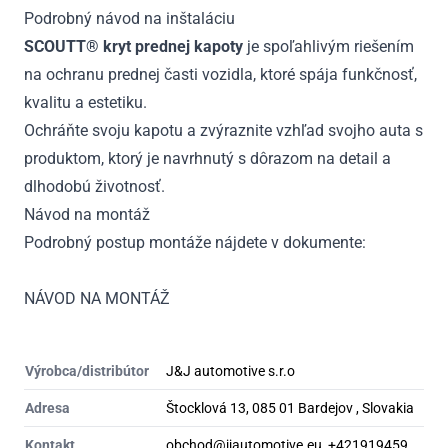
Podrobný návod na inštaláciu
SCOUTT® kryt prednej kapoty
je spoľahlivým riešením
na ochranu prednej časti vozidla, ktoré spája funkčnosť,
kvalitu a estetiku.
Ochráňte svoju kapotu a zvýraznite vzhľad svojho auta s
produktom, ktorý je navrhnutý s dôrazom na detail a
dlhodobú životnosť.
Návod na montáž
Podrobný postup montáže nájdete v dokumente:
NÁVOD NA MONTÁŽ
Výrobca/distribútor
J&J automotive s.r.o
Adresa
Štocklová 13, 085 01 Bardejov , Slovakia
Kontakt
obchod@jjautomotive.eu, +421919459