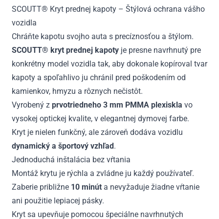
2010
SCOUTT® Kryt prednej kapoty – Štýlová ochrana vášho
vozidla
Chráňte kapotu svojho auta s precíznosťou a štýlom.
SCOUTT® kryt prednej kapoty
je presne navrhnutý pre
konkrétny model vozidla tak, aby dokonale kopíroval tvar
kapoty a spoľahlivo ju chránil pred poškodením od
kamienkov, hmyzu a rôznych nečistôt.
Vyrobený z
prvotriedneho 3 mm PMMA plexiskla
vo
vysokej optickej kvalite, v elegantnej dymovej farbe.
Kryt je nielen funkčný, ale zároveň dodáva vozidlu
dynamický a športový vzhľad
.
Jednoduchá inštalácia bez vŕtania
Montáž krytu je rýchla a zvládne ju každý používateľ.
Zaberie približne
10 minút
a nevyžaduje žiadne vŕtanie
ani použitie lepiacej pásky.
Kryt sa upevňuje pomocou špeciálne navrhnutých