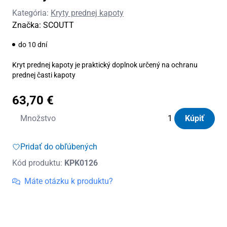
Kategória:
Kryty prednej kapoty
Značka:
SCOUTT
do 10 dní
Kryt prednej kapoty je praktický doplnok určený na ochranu
prednej časti kapoty
63,70
€
množstvo
Množstvo
Kúpiť
Kryt
prednej
Pridať do obľúbených
kapoty
Kód produktu:
KPK0126
SCOUTT
Ford
Máte otázku k produktu?
Galaxy
2006
-