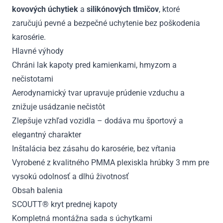
kovových úchytiek
a
silikónových tlmičov
, ktoré
zaručujú pevné a bezpečné uchytenie bez poškodenia
karosérie.
Hlavné výhody
Chráni lak kapoty pred kamienkami, hmyzom a
nečistotami
Aerodynamický tvar upravuje prúdenie vzduchu a
znižuje usádzanie nečistôt
Zlepšuje vzhľad vozidla – dodáva mu športový a
elegantný charakter
Inštalácia bez zásahu do karosérie, bez vŕtania
Vyrobené z kvalitného PMMA plexiskla hrúbky 3 mm pre
vysokú odolnosť a dlhú životnosť
Obsah balenia
SCOUTT® kryt prednej kapoty
Kompletná montážna sada s úchytkami