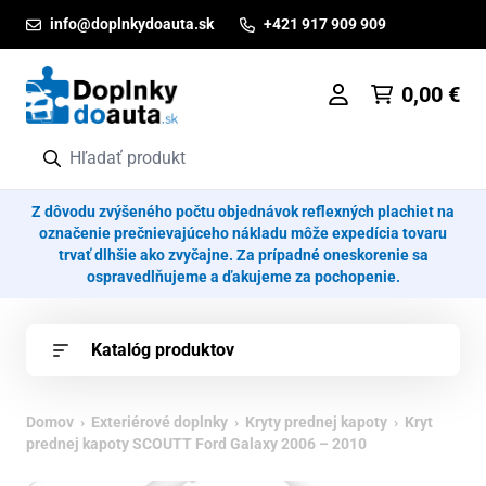
Prejsť na obsah
info@doplnkydoauta.sk
+421 917 909 909
0,00
€
Z dôvodu zvýšeného počtu objednávok reflexných plachiet na
označenie prečnievajúceho nákladu môže expedícia tovaru
trvať dlhšie ako zvyčajne. Za prípadné oneskorenie sa
ospravedlňujeme a ďakujeme za pochopenie.
Katalóg produktov
Domov
›
Exteriérové doplnky
›
Kryty prednej kapoty
› Kryt
prednej kapoty SCOUTT Ford Galaxy 2006 – 2010