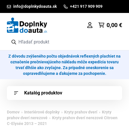
Prejsť na obsah
info@doplnkydoauta.sk
+421 917 909 909
0,00
€
Z dôvodu zvýšeného počtu objednávok reflexných plachiet na
označenie prečnievajúceho nákladu môže expedícia tovaru
trvať dlhšie ako zvyčajne. Za prípadné oneskorenie sa
ospravedlňujeme a ďakujeme za pochopenie.
Katalóg produktov
Domov
›
Interiérové doplnky
›
Kryty prahov dverí
›
Kryty
prahov dverí nerezové
› Kryty prahov dverí nerezové Citroen
C-Elysée 2013 – 2021