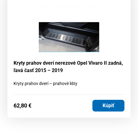
Kryty prahov dverí nerezové Opel Vivaro II zadná,
ľavá časť 2015 – 2019
Kryty prahov dverí – prahové lišty
62,80
€
Kúpiť