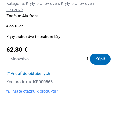
Kategórie:
Kryty prahov dverí
,
Kryty prahov dverí
nerezové
Značka:
Alu-frost
do 10 dní
Kryty prahov dverí – prahové lišty
62,80
€
množstvo
Množstvo
Kúpiť
Kryty
prahov
Pridať do obľúbených
dverí
Kód produktu:
KPD00663
nerezové
Citroen
Máte otázku k produktu?
C-
Elysée
2013
–