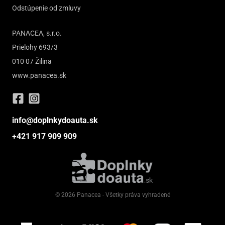
Odstúpenie od zmluvy
PANACEA, s.r.o.
Prielohy 693/3
010 07 Žilina
www.panacea.sk
info@doplnkydoauta.sk
+421 917 909 909
© 2026 Panacea - Všetky práva vyhradené