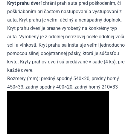
Kryt prahu dverí
chráni prah auta pred poškodením, či
2021
poškriabaním pri častom nastupovaní a vystupovaní z
auta. Kryt prahu je veľmi účelný a nenápadný doplnok.
Kryt prahu dverí je presne vyrobený na konkrétny typ
auta. Vyrobený je z odolnej nerezovej ocele odolnej voči
soli a vlhkosti. Kryt prahu sa inštaluje veľmi jednoducho
pomocou silnej obojstrannej pásky, ktorá je súčasťou
krytu. Kryty prahov dverí sú predávané v sade (4 ks), pre
každé dvere.
Rozmery (mm): predný spodný 540×20, predný horný
450×33, zadný spodný 400×20, zadný horný 210×33