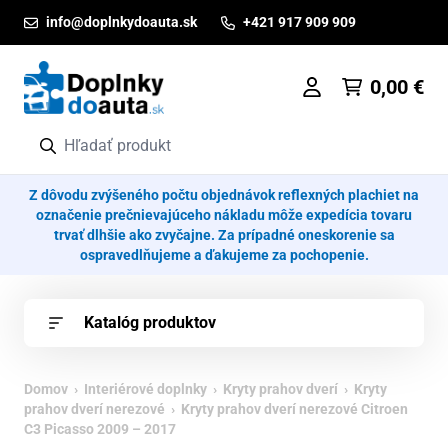
Prejsť na obsah
info@doplnkydoauta.sk
+421 917 909 909
0,00
€
Z dôvodu zvýšeného počtu objednávok reflexných plachiet na
označenie prečnievajúceho nákladu môže expedícia tovaru
trvať dlhšie ako zvyčajne. Za prípadné oneskorenie sa
ospravedlňujeme a ďakujeme za pochopenie.
Katalóg produktov
Domov
›
Interiérové doplnky
›
Kryty prahov dverí
›
Kryty
prahov dverí nerezové
› Kryty prahov dverí nerezové Citroen
C3 Picasso 2009 – 2017