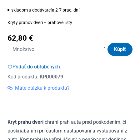
skladom u dodávateľa 2-7 prac. dní
Kryty prahov dverí – prahové lišty
62,80
€
množstvo
Množstvo
Kúpiť
Kryty
prahov
Pridať do obľúbených
dverí
Kód produktu:
KPD00079
nerezové
Citroen
Máte otázku k produktu?
C3
Picasso
2009
–
Kryt prahu dverí
chráni prah auta pred poškodením, či
2017
poškriabaním pri častom nastupovaní a vystupovaní z
auta. Kryt prahu je veľmi účelný a nenápadný doplnok.