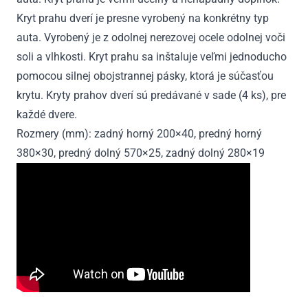
Kryt prahu dverí je presne vyrobený na konkrétny typ
auta. Vyrobený je z odolnej nerezovej ocele odolnej voči
soli a vlhkosti. Kryt prahu sa inštaluje veľmi jednoducho
pomocou silnej obojstrannej pásky, ktorá je súčasťou
krytu. Kryty prahov dverí sú predávané v sade (4 ks), pre
každé dvere.
Rozmery (mm): zadný horný 200×40, predný horný
380×30, predný dolný 570×25, zadný dolný 280×19