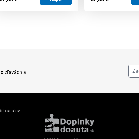
 o zľavách a
ých údajov