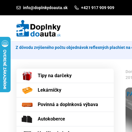
Prejsť na obsah
info@doplnkydoauta.sk
+421 917 909 909
Z dôvodu zvýšeného počtu objednávok reflexných plachiet na 
Do
Tipy na darčeky
20
Lekárničky
Povinná a doplnková výbava
Autokoberce