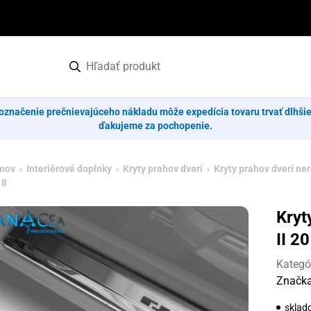
označenie prečnievajúceho nákladu môže expedícia tovaru trvať dlhši
ďakujeme za pochopenie.
mov
›
Interiérové doplnky
›
Kryty prahov dverí
›
Kryty prahov dverí ne
18
Kryt
II 2
Kategó
Značk
sklad