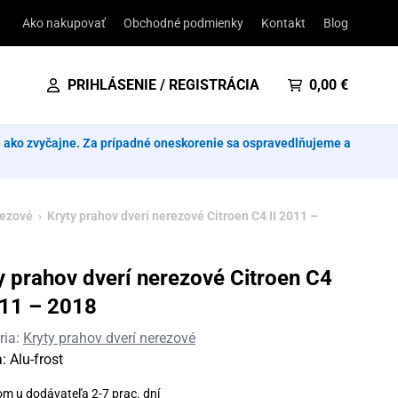
Ako nakupovať
Obchodné podmienky
Kontakt
Blog
PRIHLÁSENIE / REGISTRÁCIA
0,00
€
e ako zvyčajne. Za prípadné oneskorenie sa ospravedlňujeme a
rezové
› Kryty prahov dverí nerezové Citroen C4 II 2011 –
y prahov dverí nerezové Citroen C4
011 – 2018
ria:
Kryty prahov dverí nerezové
a:
Alu-frost
om u dodávateľa 2-7 prac. dní