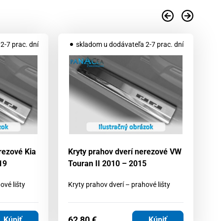
AK
2-7 prac. dní
skladom u dodávateľa 2-7 prac. dní
rezové Kia
Kryty prahov dverí nerezové VW
Kr
19
Touran II 2010 – 2015
Sp
ové lišty
Kryty prahov dverí – prahové lišty
Kr
62
62,80
€
Kúpiť
Kúpiť