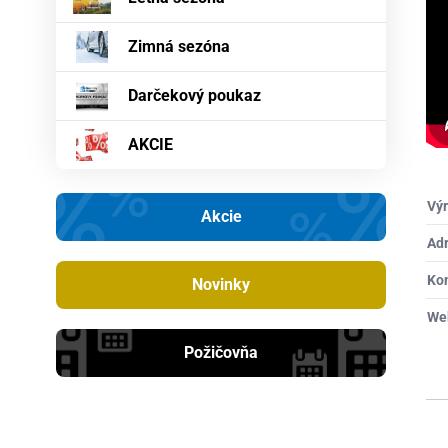
Zimná sezóna
Darčekový poukaz
AKCIE
Výr
Akcie
Ad
Ko
Novinky
We
Požičovňa