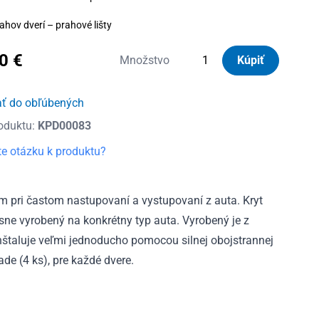
ahov dverí – prahové lišty
80
€
množstvo
Množstvo
Kúpiť
Kryty
prahov
ať do obľúbených
dverí
oduktu:
KPD00083
nerezové
Citroen
e otázku k produktu?
C4
II
2011
m pri častom nastupovaní a vystupovaní z auta. Kryt
–
esne vyrobený na konkrétny typ auta. Vyrobený je z
2018
 inštaluje veľmi jednoducho pomocou silnej obojstrannej
ade (4 ks), pre každé dvere.