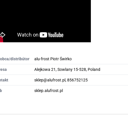
obca/distribútor
alu-frost Piotr Świrko
resa
Alejkowa 21, Sowlany 15-528, Poland
ntakt
sklep@alufrost.pl, 856752125
b
sklep.alufrost.pl