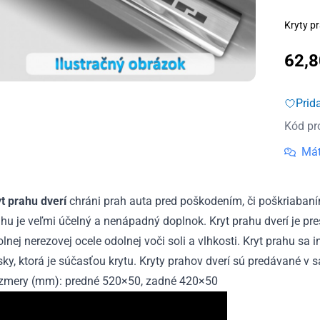
Kryty pr
62,
Prid
Kód pr
Mát
yt prahu dverí
chráni prah auta pred poškodením, či poškriabaní
hu je veľmi účelný a nenápadný doplnok. Kryt prahu dverí je pr
lnej nerezovej ocele odolnej voči soli a vlhkosti. Kryt prahu sa
ky, ktorá je súčasťou krytu. Kryty prahov dverí sú predávané v s
zmery (mm): predné 520×50, zadné 420×50