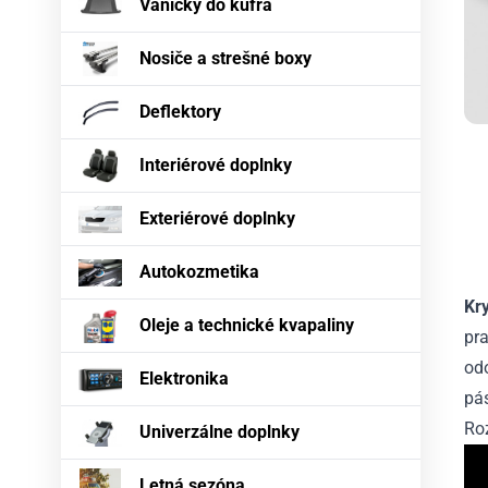
Vaničky do kufra
Nosiče a strešné boxy
Deflektory
Interiérové doplnky
Exteriérové doplnky
Autokozmetika
Kr
Oleje a technické kvapaliny
pra
odo
Elektronika
pás
Ro
Univerzálne doplnky
Letná sezóna