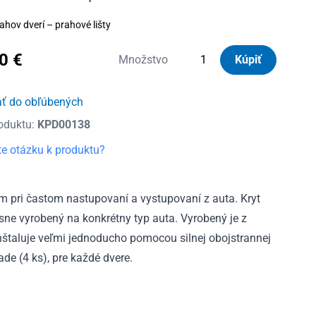
ahov dverí – prahové lišty
80
€
množstvo
Množstvo
Kúpiť
Kryty
prahov
ať do obľúbených
dverí
oduktu:
KPD00138
nerezové
Ford
e otázku k produktu?
Fiesta
VII
5D
m pri častom nastupovaní a vystupovaní z auta. Kryt
2008
esne vyrobený na konkrétny typ auta. Vyrobený je z
-
 inštaluje veľmi jednoducho pomocou silnej obojstrannej
2017
ade (4 ks), pre každé dvere.