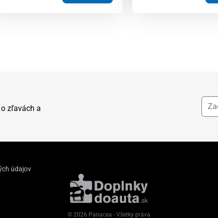
 o zľavách a
ých údajov
© 2026 Panacea - Všetky práva