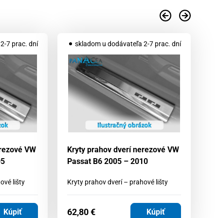
2-7 prac. dní
skladom u dodávateľa 2-7 prac. dní
erezové VW
Kryty prahov dverí nerezové VW
Kr
05
Passat B6 2005 – 2010
Šk
ové lišty
Kryty prahov dverí – prahové lišty
Kr
62,80
€
6
Kúpiť
Kúpiť