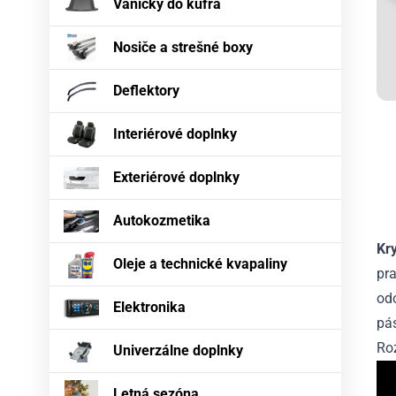
Vaničky do kufra
Nosiče a strešné boxy
Deflektory
Interiérové doplnky
Exteriérové doplnky
Autokozmetika
Kr
Oleje a technické kvapaliny
pra
odo
Elektronika
pás
Ro
Univerzálne doplnky
Letná sezóna