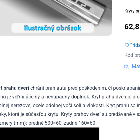
Kryty pr
62,
Prid
Kód pr
Mát
yt prahu dverí
chráni prah auta pred poškodením, či poškriabaní
hu je veľmi účelný a nenápadný doplnok. Kryt prahu dverí je pr
lnej nerezovej ocele odolnej voči soli a vlhkosti. Kryt prahu sa
ky, ktorá je súčasťou krytu. Kryty prahov dverí sú predávané v s
zmery (mm): predné 500×60, zadné 160×60