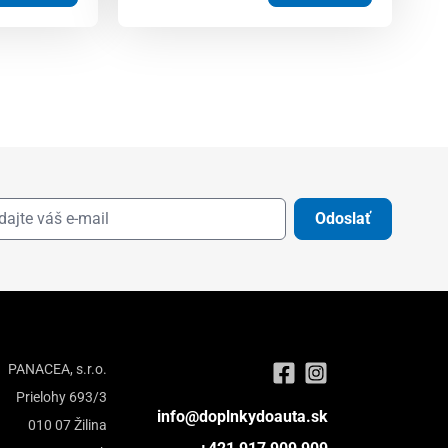
Odoslať
PANACEA, s.r.o.
Prielohy 693/3
info@doplnkydoauta.sk
010 07 Žilina