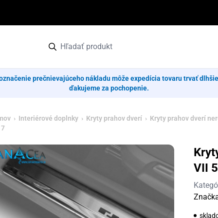
označenie prečnievajúceho nákladu môže expedícia tovaru trvať dlhši
ďakujeme za pochopenie.
mov
›
Interiérové doplnky
›
Kryty prahov dverí
›
Kryty prahov dverí ne
17
Kryt
VII 
Kategó
Značk
sklad