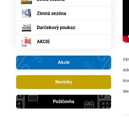
Zimná sezóna
Darčekový poukaz
AKCIE
Výr
Akcie
Ad
Ko
Novinky
We
Požičovňa