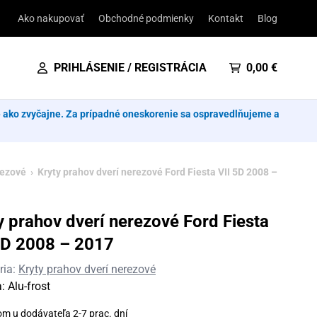
Ako nakupovať
Obchodné podmienky
Kontakt
Blog
PRIHLÁSENIE / REGISTRÁCIA
0,00
€
e ako zvyčajne. Za prípadné oneskorenie sa ospravedlňujeme a
rezové
› Kryty prahov dverí nerezové Ford Fiesta VII 5D 2008 –
y prahov dverí nerezové Ford Fiesta
5D 2008 – 2017
ria:
Kryty prahov dverí nerezové
a:
Alu-frost
om u dodávateľa 2-7 prac. dní