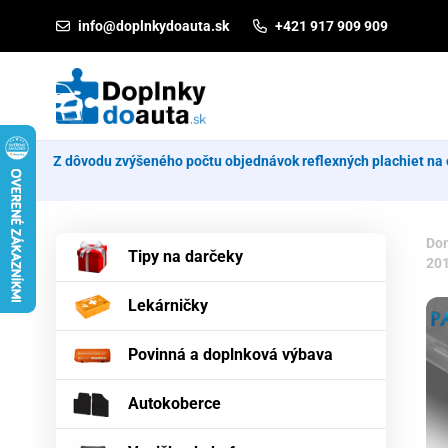
Prejsť na obsah
info@doplnkydoauta.sk
+421 917 909 909
Z dôvodu zvýšeného počtu objednávok reflexných plachiet na 
Do
Tipy na darčeky
20
Lekárničky
Povinná a doplnková výbava
Autokoberce