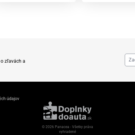
 o zľavách a
ých údajov
© 2026 Panacea - Všetky práva
vyhradené