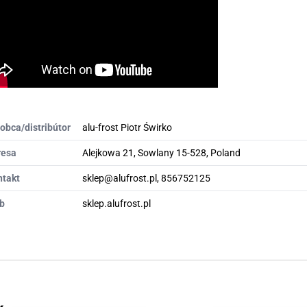
obca/distribútor
alu-frost Piotr Świrko
resa
Alejkowa 21, Sowlany 15-528, Poland
ntakt
sklep@alufrost.pl, 856752125
b
sklep.alufrost.pl