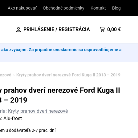
Ako nakupovať
Obchodné podmienky
Kontakt
Blog
PRIHLÁSENIE / REGISTRÁCIA
0,00
€
e ako zvyčajne. Za prípadné oneskorenie sa ospravedlňujeme a
rezové
› Kryty prahov dverí nerezové Ford Kuga II 2013 – 2019
y prahov dverí nerezové Ford Kuga II
3 – 2019
ria:
Kryty prahov dverí nerezové
a:
Alu-frost
om u dodávateľa 2-7 prac. dní