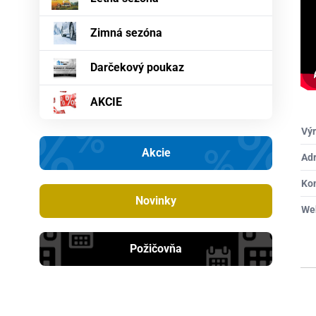
Zimná sezóna
Darčekový poukaz
AKCIE
Výr
Akcie
Ad
Ko
Novinky
We
Požičovňa