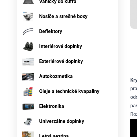
Vaničky do kufra
Nosiče a strešné boxy
Deflektory
Interiérové doplnky
Exteriérové doplnky
Autokozmetika
Kr
pra
Oleje a technické kvapaliny
odo
pás
Elektronika
Ro
Univerzálne doplnky
Letná sezóna