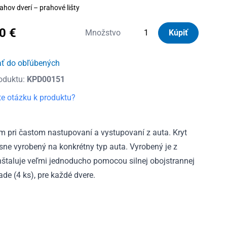
ahov dverí – prahové lišty
80
€
množstvo
Množstvo
Kúpiť
Kryty
prahov
ať do obľúbených
dverí
oduktu:
KPD00151
nerezové
Ford
e otázku k produktu?
Kuga
II
2013
m pri častom nastupovaní a vystupovaní z auta. Kryt
–
esne vyrobený na konkrétny typ auta. Vyrobený je z
2019
 inštaluje veľmi jednoducho pomocou silnej obojstrannej
ade (4 ks), pre každé dvere.