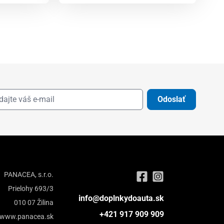
Odoslať
PANACEA, s.r.o.
Prielohy 693/3
info@doplnkydoauta.sk
010 07 Žilina
+421 917 909 909
www.panacea.sk