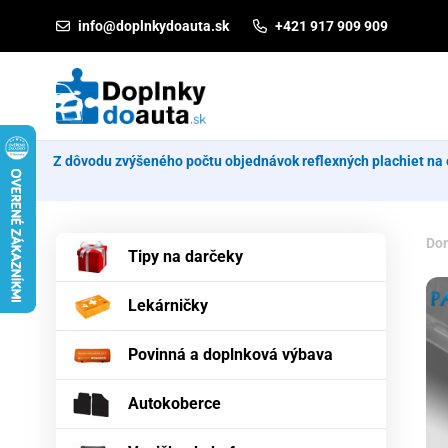
Prejsť na obsah
info@doplnkydoauta.sk
+421 917 909 909
Z dôvodu zvýšeného počtu objednávok reflexných plachiet na 
Do
Tipy na darčeky
Lekárničky
Povinná a doplnková výbava
Autokoberce