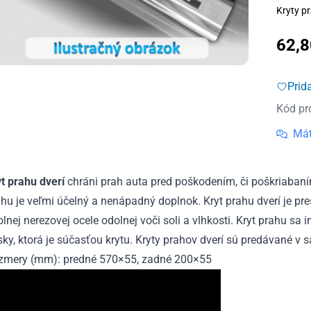
Kryty pr
62,
Prid
Kód pr
Mát
yt prahu dverí
chráni prah auta pred poškodením, či poškriabaní
hu je veľmi účelný a nenápadný doplnok. Kryt prahu dverí je pr
lnej nerezovej ocele odolnej voči soli a vlhkosti. Kryt prahu sa
ky, ktorá je súčasťou krytu. Kryty prahov dverí sú predávané v s
zmery (mm): predné 570×55, zadné 200×55