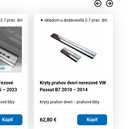
2-7 prac. dní
skladom u dodávateľa 2-7 prac. dní
erezové
Kryty prahov dverí nerezové VW
Kr
5 – 2023
Passat B7 2010 – 2014
Hy
ové lišty
Kryty prahov dverí – prahové lišty
Kr
62,80
€
6
Kúpiť
Kúpiť