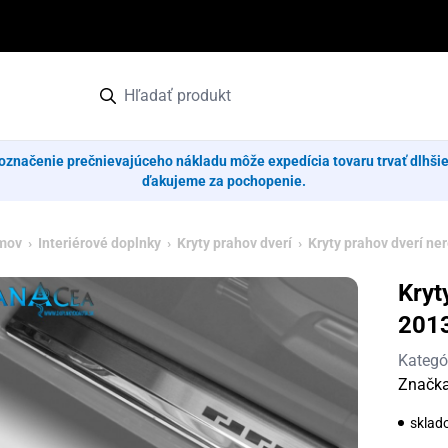
označenie prečnievajúceho nákladu môže expedícia tovaru trvať dlhši
ďakujeme za pochopenie.
mov
›
Interiérové doplnky
›
Kryty prahov dverí
›
Kryty prahov dverí ne
Kryt
201
Kategó
Značk
sklad