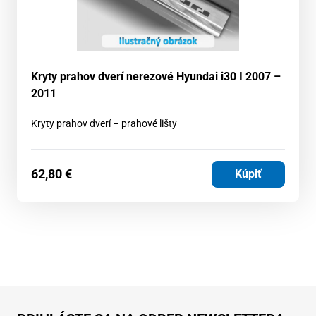
Kryty prahov dverí nerezové Hyundai i30 I 2007 –
2011
Kryty prahov dverí – prahové lišty
62,80
€
Kúpiť