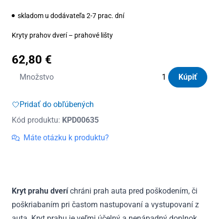
skladom u dodávateľa 2-7 prac. dní
Kryty prahov dverí – prahové lišty
62,80
€
množstvo
Množstvo
Kúpiť
Kryty
prahov
Pridať do obľúbených
dverí
Kód produktu:
KPD00635
nerezové
Ford
Máte otázku k produktu?
Kuga
III
od
2019
Kryt prahu dverí
chráni prah auta pred poškodením, či
poškriabaním pri častom nastupovaní a vystupovaní z
auta. Kryt prahu je veľmi účelný a nenápadný doplnok.