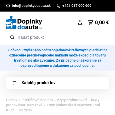
Prejsť na obsah
info@doplnkydoauta.sk
+421 917 909 909
0,00
€
Z dôvodu zvýšeného počtu objednávok reflexných plachiet na
označenie prečnievajúceho nákladu môže expedícia tovaru
trvať dlhšie ako zvyčajne. Za prípadné oneskorenie sa
ospravedlňujeme a ďakujeme za pochopenie.
Katalóg produktov
Domov
›
Interiérové doplnky
›
Kryty prahov dverí
›
Kryty
prahov dverí nerezové
› Kryty prahov dverí nerezové Ford
Kuga III od 2019