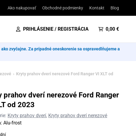
Ako nakupovať
Obchodné podmienky
Kontakt
Blog
PRIHLÁSENIE / REGISTRÁCIA
0,00
€
e ako zvyčajne. Za prípadné oneskorenie sa ospravedlňujeme a
rezové
› Kryty prahov dverí nerezové Ford Ranger VI XLT od
y prahov dverí nerezové Ford Ranger
LT od 2023
rie:
Kryty prahov dverí
,
Kryty prahov dverí nerezové
a:
Alu-frost
dní