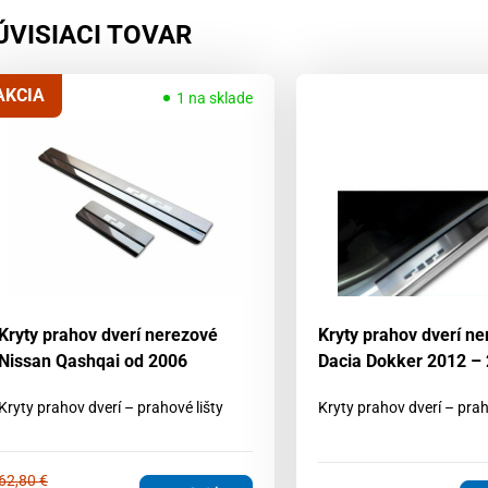
ÚVISIACI TOVAR
AKCIA
1 na sklade
Kryty prahov dverí nerezové
Kryty prahov dverí n
Nissan Qashqai od 2006
Dacia Dokker 2012 –
Kryty prahov dverí – prahové lišty
Kryty prahov dverí – prah
62,80
€