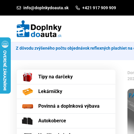
Prejsť na obsah
info@doplnkydoauta.sk
+421 917 909 909
Z dôvodu zvýšeného počtu objednávok reflexných plachiet na 
Do
Tipy na darčeky
20
Lekárničky
Povinná a doplnková výbava
Autokoberce