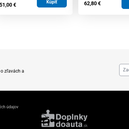
Kúpiť
62,80
€
51,00
€
 o zľavách a
ých údajov