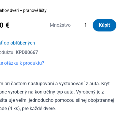
ahov dverí – prahové lišty
80
€
množstvo
Množstvo
Kúpiť
Kryty
prahov
ať do obľúbených
dverí
oduktu:
KPD00667
nerezové
Ford
e otázku k produktu?
Ranger
VI
XLT
m pri častom nastupovaní a vystupovaní z auta. Kryt
od
esne vyrobený na konkrétny typ auta. Vyrobený je z
2023
 inštaluje veľmi jednoducho pomocou silnej obojstrannej
ade (4 ks), pre každé dvere.