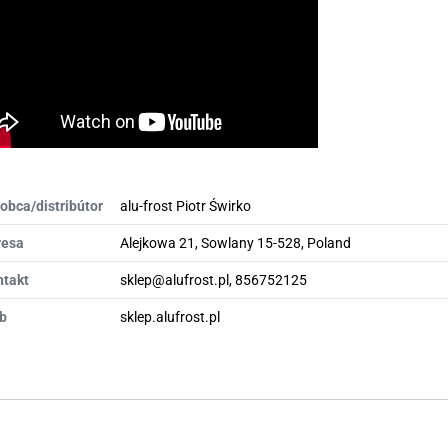
obca/distribútor
alu-frost Piotr Świrko
resa
Alejkowa 21, Sowlany 15-528, Poland
ntakt
sklep@alufrost.pl, 856752125
b
sklep.alufrost.pl