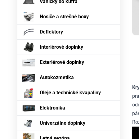
Vaničky do kufra
Nosiče a strešné boxy
Deflektory
Interiérové doplnky
Exteriérové doplnky
Autokozmetika
Kr
Oleje a technické kvapaliny
pra
odo
Elektronika
pás
Ro
Univerzálne doplnky
Letná sezóna