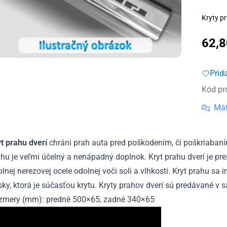
Kryty pr
62,
Prid
Kód pr
Mát
yt prahu dverí
chráni prah auta pred poškodením, či poškriabaní
hu je veľmi účelný a nenápadný doplnok. Kryt prahu dverí je pr
lnej nerezovej ocele odolnej voči soli a vlhkosti. Kryt prahu sa
ky, ktorá je súčasťou krytu. Kryty prahov dverí sú predávané v s
zmery (mm): predné 500×65, zadné 340×65