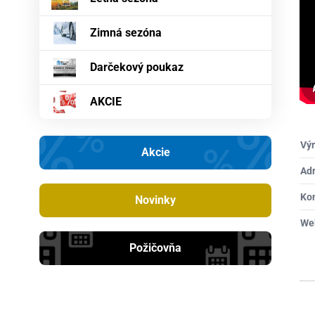
Zimná sezóna
Darčekový poukaz
AKCIE
Výr
Akcie
Ad
Ko
Novinky
We
Požičovňa