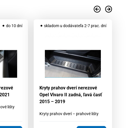
do 10 dní
skladom u dodávateľa 2-7 prac. dní
erezové
Kryty prahov dverí nerezové
Kr
 2021
Opel Vivaro II zadná, ľavá časť
Su
2015 – 2019
ové lišty
Kr
Kryty prahov dverí – prahové lišty