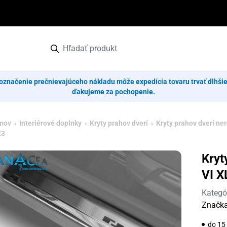
označenie prečnievajúceho nákladu môže expedícia tovaru trvať dlhši
ďakujeme za pochopenie.
mov
›
Interiérové doplnky
›
Kryty prahov dverí
›
Kryty prahov dverí ne
23
Kryt
VI X
Kategó
Značk
do 15 