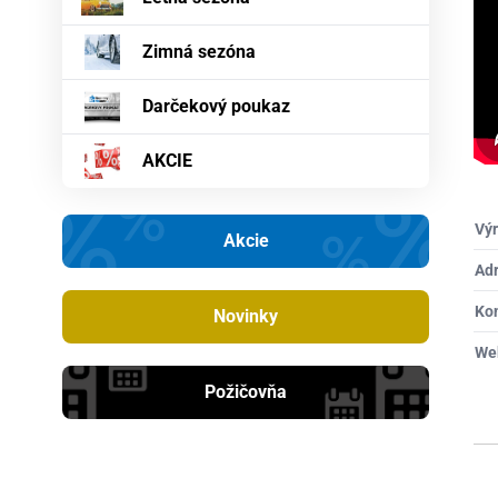
Zimná sezóna
Darčekový poukaz
AKCIE
Výr
Akcie
Ad
Ko
Novinky
We
Požičovňa