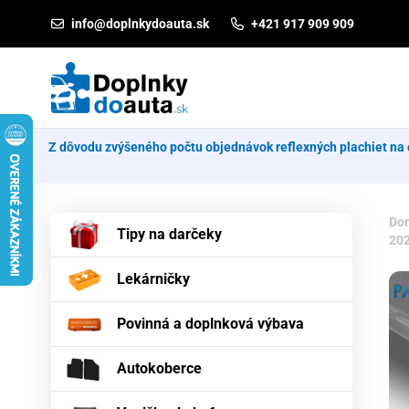
Prejsť na obsah
info@doplnkydoauta.sk
+421 917 909 909
Z dôvodu zvýšeného počtu objednávok reflexných plachiet na 
Do
Tipy na darčeky
20
Lekárničky
Povinná a doplnková výbava
Autokoberce