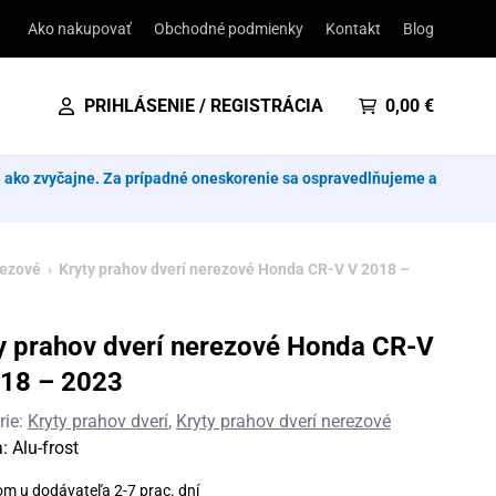
Ako nakupovať
Obchodné podmienky
Kontakt
Blog
PRIHLÁSENIE / REGISTRÁCIA
0,00
€
e ako zvyčajne. Za prípadné oneskorenie sa ospravedlňujeme a
rezové
› Kryty prahov dverí nerezové Honda CR-V V 2018 –
y prahov dverí nerezové Honda CR-V
18 – 2023
rie:
Kryty prahov dverí
,
Kryty prahov dverí nerezové
a:
Alu-frost
om u dodávateľa 2-7 prac. dní