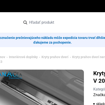
označenie prečnievajúceho nákladu môže expedícia tovaru trvať dlhši
ďakujeme za pochopenie.
mov
›
Interiérové doplnky
›
Kryty prahov dverí
›
Kryty prahov dverí ne
23
Kryt
V 20
Kategó
Značk
sklad