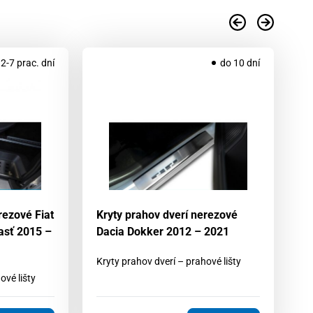
2-7 prac. dní
do 10 dní
rezové Fiat
Kryty prahov dverí nerezové
Kr
asť 2015 –
Dacia Dokker 2012 – 2021
Re
2
Kryty prahov dverí – prahové lišty
ové lišty
Kr