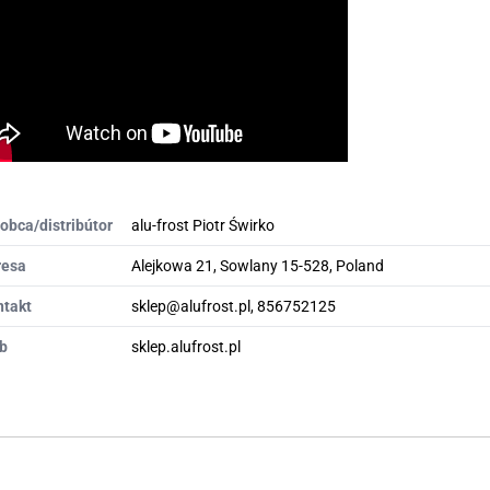
obca/distribútor
alu-frost Piotr Świrko
resa
Alejkowa 21, Sowlany 15-528, Poland
ntakt
sklep@alufrost.pl, 856752125
b
sklep.alufrost.pl