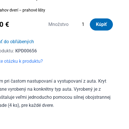
ahov dverí – prahové lišty
80
€
množstvo
Množstvo
Kúpiť
Kryty
prahov
ať do obľúbených
dverí
oduktu:
KPD00656
nerezové
Honda
e otázku k produktu?
CR-
V
V
m pri častom nastupovaní a vystupovaní z auta. Kryt
2018
esne vyrobený na konkrétny typ auta. Vyrobený je z
-
 inštaluje veľmi jednoducho pomocou silnej obojstrannej
2023
ade (4 ks), pre každé dvere.