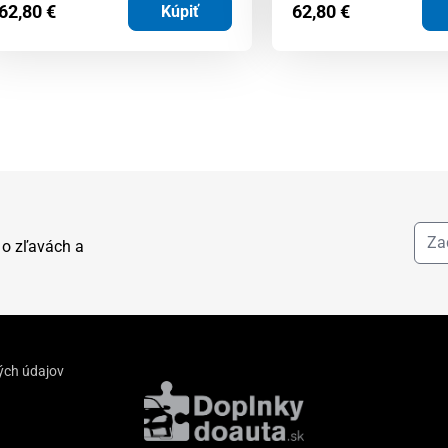
62,80
€
62,80
€
Kúpiť
 o zľavách a
ých údajov