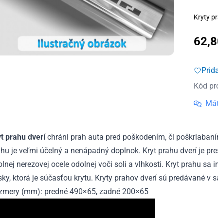
Kryty pr
62,
Prid
Kód pr
Mát
yt prahu dverí
chráni prah auta pred poškodením, či poškriabaní
hu je veľmi účelný a nenápadný doplnok. Kryt prahu dverí je pr
lnej nerezovej ocele odolnej voči soli a vlhkosti. Kryt prahu sa
ky, ktorá je súčasťou krytu. Kryty prahov dverí sú predávané v s
zmery (mm): predné 490×65, zadné 200×65