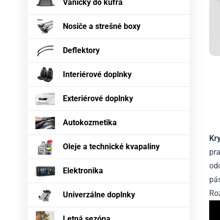
Vaničky do kufra
Nosiče a strešné boxy
Deflektory
Interiérové doplnky
Exteriérové doplnky
Autokozmetika
Kr
Oleje a technické kvapaliny
pra
odo
Elektronika
pás
Ro
Univerzálne doplnky
Letná sezóna