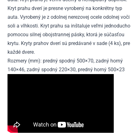
Kryt prahu dverí je presne vyrobený na konkrétny typ
auta. Vyrobený je z odolnej nerezovej ocele odolnej voči
soli a vlhkosti. Kryt prahu sa inštaluje veľmi jednoducho
pomocou silnej obojstrannej pásky, ktorá je súčasťou
krytu. Kryty prahov dverí sú predávané v sade (4 ks), pre
každé dvere.
Rozmery (mm): predný spodný 500×70, zadný horný
140×46, zadný spodný 220×30, predný horný 500×23