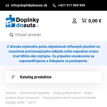
Prejsť na obsah
info@doplnkydoauta.sk
+421 917 909 909
0,00
€
Z dôvodu zvýšeného počtu objednávok reflexných plachiet na
označenie prečnievajúceho nákladu môže expedícia tovaru
trvať dlhšie ako zvyčajne. Za prípadné oneskorenie sa
ospravedlňujeme a ďakujeme za pochopenie.
Katalóg produktov
Domov
›
Interiérové doplnky
›
Kryty prahov dverí
›
Kryty
prahov dverí nerezové
› Kryty prahov dverí nerezové Honda
Insight 2009 – 2014