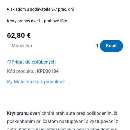
skladom u dodávateľa 2-7 prac. dní
Kryty prahov dverí – prahové lišty
62,80
€
množstvo
Množstvo
Kúpiť
Kryty
prahov
Pridať do obľúbených
dverí
Kód produktu:
KPD00184
nerezové
Honda
Máte otázku k produktu?
Insight
2009
–
2014
Kryt prahu dverí
chráni prah auta pred poškodením, či
poškriabaním pri častom nastupovaní a vystupovaní z
auta. Kryt prahu je veľmi účelný a nenápadný doplnok.