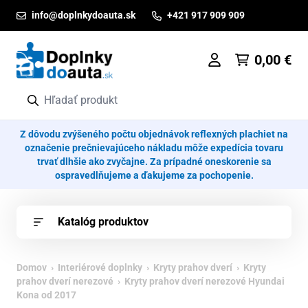
Prejsť na obsah
info@doplnkydoauta.sk
+421 917 909 909
0,00
€
Z dôvodu zvýšeného počtu objednávok reflexných plachiet na
označenie prečnievajúceho nákladu môže expedícia tovaru
trvať dlhšie ako zvyčajne. Za prípadné oneskorenie sa
ospravedlňujeme a ďakujeme za pochopenie.
Katalóg produktov
Domov
›
Interiérové doplnky
›
Kryty prahov dverí
›
Kryty
prahov dverí nerezové
› Kryty prahov dverí nerezové Hyundai
Kona od 2017