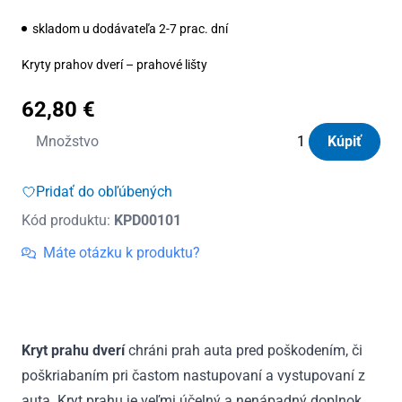
skladom u dodávateľa 2-7 prac. dní
Kryty prahov dverí – prahové lišty
62,80
€
množstvo
Množstvo
Kúpiť
Kryty
prahov
Pridať do obľúbených
dverí
Kód produktu:
KPD00101
nerezové
Hyundai
Máte otázku k produktu?
Kona
od
2017
Kryt prahu dverí
chráni prah auta pred poškodením, či
poškriabaním pri častom nastupovaní a vystupovaní z
auta. Kryt prahu je veľmi účelný a nenápadný doplnok.