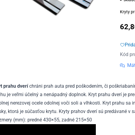
Kryty pr
62,
Prid
Kód pr
Mát
yt prahu dverí
chráni prah auta pred poškodením, či poškriabaní
hu je veľmi účelný a nenápadný doplnok. Kryt prahu dverí je pr
lnej nerezovej ocele odolnej voči soli a vlhkosti. Kryt prahu sa
ky, ktorá je súčasťou krytu. Kryty prahov dverí sú predávané v s
zmery (mm): predné 430×55, zadné 215×50