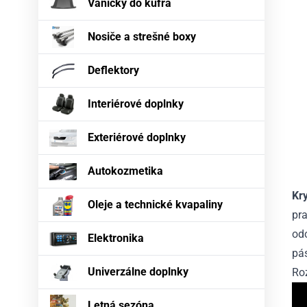
Vaničky do kufra
Nosiče a strešné boxy
Deflektory
Interiérové doplnky
Exteriérové doplnky
Autokozmetika
Kr
Oleje a technické kvapaliny
pra
odo
Elektronika
pás
Univerzálne doplnky
Ro
Letná sezóna