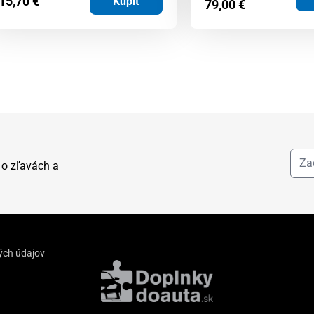
15,70
€
Kúpiť
79,00
€
 o zľavách a
ých údajov