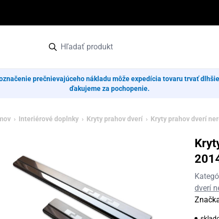
označenie prečnievajúceho nákladu môže expedícia tovaru trvať dlhši
ďakujeme za pochopenie.
mov
›
Interiérové doplnky
›
Kryty prahov dverí
›
Kryty prahov dverí ne
Kryt
201
Kategó
dverí 
Značk
sklad