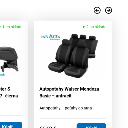
1 na sklade
2 na sklade
ter S
Autopoťahy Walser Mendoza
Au
7- čierna
Basic – antracit
č
Autopoťahy – poťahy do auta
Au
Kúpiť