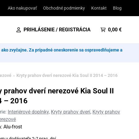
Ako nakupovať
Obchodné podmienky
Kontakt
Blog
PRIHLÁSENIE / REGISTRÁCIA
0,00
€
e ako zvyčajne. Za prípadné oneskorenie sa ospravedlňujeme a
rezové
› Kryty prahov dverí nerezové Kia Soul II 2014 – 2016
y prahov dverí nerezové Kia Soul II
4 – 2016
rie:
Interiérové doplnky
,
Kryty prahov dverí
,
Kryty prahov
nerezové
a:
Alu-frost
om u dodávateľa 2-7 prac. dní