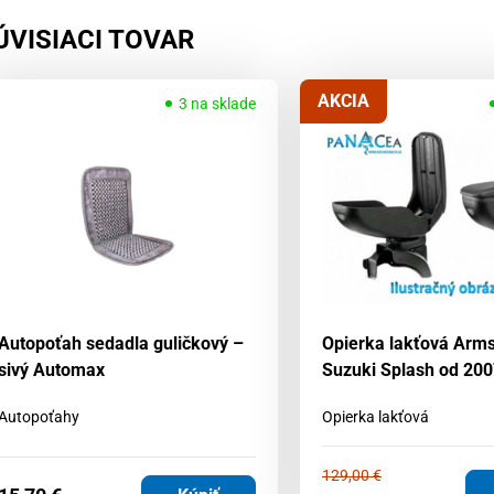
ÚVISIACI TOVAR
AKCIA
3 na sklade
Autopoťah sedadla guličkový –
Opierka lakťová Arms
sivý Automax
Suzuki Splash od 200
Autopoťahy
Opierka lakťová
129,00
€