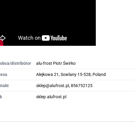
obca/distribútor
alu-frost Piotr Świrko
resa
Alejkowa 21, Sowlany 15-528, Poland
ntakt
sklep@alufrost.pl, 856752125
b
sklep.alufrost.pl