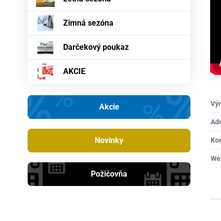
Zimná sezóna
Darčekový poukaz
AKCIE
Výr
Akcie
Ad
Novinky
Ko
We
Požičovňa