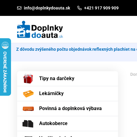
Prejsť na obsah
info@doplnkydoauta.sk
+421 917 909 909
Z dôvodu zvýšeného počtu objednávok reflexných plachiet na 
Do
Tipy na darčeky
Lekárničky
Povinná a doplnková výbava
Autokoberce