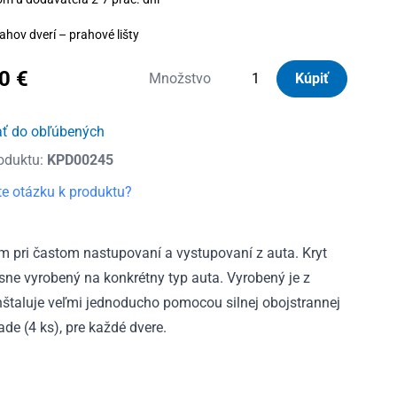
ahov dverí – prahové lišty
80
€
množstvo
Množstvo
Kúpiť
Kryty
prahov
ať do obľúbených
dverí
oduktu:
KPD00245
nerezové
Kia
e otázku k produktu?
Soul
II
2014
m pri častom nastupovaní a vystupovaní z auta. Kryt
-
esne vyrobený na konkrétny typ auta. Vyrobený je z
2016
 inštaluje veľmi jednoducho pomocou silnej obojstrannej
ade (4 ks), pre každé dvere.