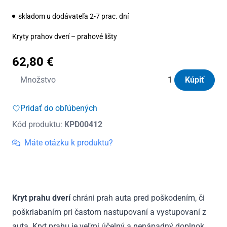
skladom u dodávateľa 2-7 prac. dní
Kryty prahov dverí – prahové lišty
62,80
€
množstvo
Množstvo
Kúpiť
Kryty
prahov
Pridať do obľúbených
dverí
Kód produktu:
KPD00412
nerezové
Renault
Máte otázku k produktu?
Scenic
III
2009
-
Kryt prahu dverí
chráni prah auta pred poškodením, či
2016
poškriabaním pri častom nastupovaní a vystupovaní z
auta. Kryt prahu je veľmi účelný a nenápadný doplnok.