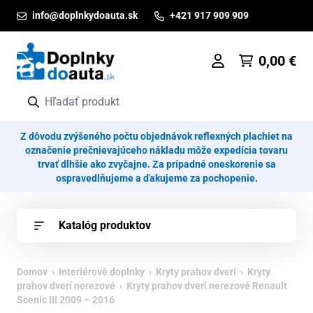
Prejsť na obsah
info@doplnkydoauta.sk
+421 917 909 909
0,00
€
Z dôvodu zvýšeného počtu objednávok reflexných plachiet na
označenie prečnievajúceho nákladu môže expedícia tovaru
trvať dlhšie ako zvyčajne. Za prípadné oneskorenie sa
ospravedlňujeme a ďakujeme za pochopenie.
Katalóg produktov
Domov
›
Interiérové doplnky
›
Kryty prahov dverí
›
Kryty
prahov dverí nerezové
› Kryty prahov dverí nerezové Renault
Scenic III 2009 – 2016