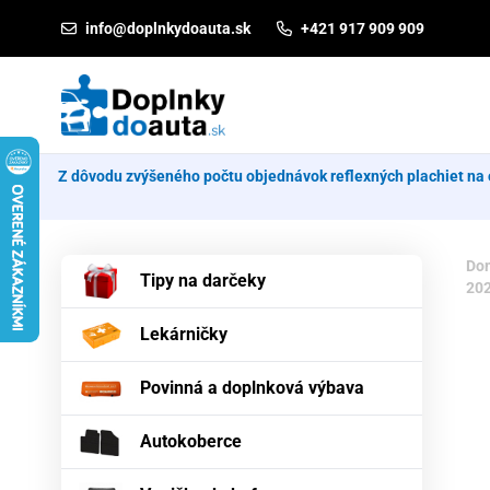
Prejsť na obsah
info@doplnkydoauta.sk
+421 917 909 909
Z dôvodu zvýšeného počtu objednávok reflexných plachiet na 
Do
Tipy na darčeky
20
Lekárničky
Povinná a doplnková výbava
Autokoberce