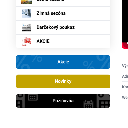
Zimná sezóna
Darčekový poukaz
AKCIE
Akcie
Výr
Ad
Novinky
Ko
We
Požičovňa