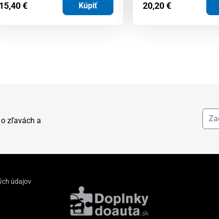
15,40
€
20,20
€
Kúpiť
 o zľavách a
ých údajov