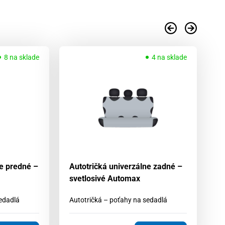
8 na sklade
4 na sklade
ne predné –
Autotričká univerzálne zadné –
Au
svetlosivé Automax
z
edadlá
Autotričká – poťahy na sedadlá
Au