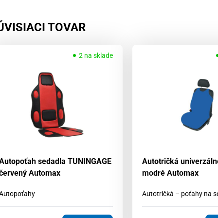
ÚVISIACI TOVAR
2 na sklade
Autopoťah sedadla TUNINGAGE
Autotričká univerzál
červený Automax
modré Automax
Autopoťahy
Autotričká – poťahy na s