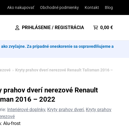
Ako nakupovať
Obchodné podmienky
Kontakt
Blog
PRIHLÁSENIE / REGISTRÁCIA
0,00
€
e ako zvyčajne. Za prípadné oneskorenie sa ospravedlňujeme a
rezové
› Kryty prahov dverí nerezové Renault Talisman 2016 –
y prahov dverí nerezové Renault
sman 2016 – 2022
rie:
Interiérové doplnky
,
Kryty prahov dverí
,
Kryty prahov
nerezové
a:
Alu-frost