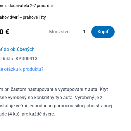
om u dodávateľa 2-7 prac. dní
ahov dverí – prahové lišty
80
€
množstvo
Množstvo
Kúpiť
Kryty
prahov
ať do obľúbených
dverí
oduktu:
KPD00413
nerezové
Renault
e otázku k produktu?
Talisman
2016
-
m pri častom nastupovaní a vystupovaní z auta. Kryt
2022
esne vyrobený na konkrétny typ auta. Vyrobený je z
 inštaluje veľmi jednoducho pomocou silnej obojstrannej
ade (4 ks), pre každé dvere.