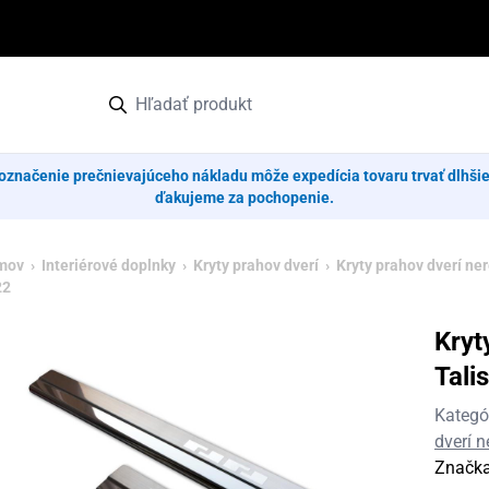
označenie prečnievajúceho nákladu môže expedícia tovaru trvať dlhši
ďakujeme za pochopenie.
mov
›
Interiérové doplnky
›
Kryty prahov dverí
›
Kryty prahov dverí ne
22
Kryt
Tali
Kategó
dverí 
Značk