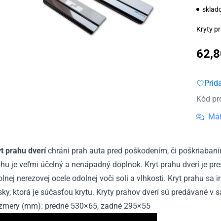
sklad
Kryty pr
62,
Prid
Kód pr
Mát
yt prahu dverí
chráni prah auta pred poškodením, či poškriabaní
hu je veľmi účelný a nenápadný doplnok. Kryt prahu dverí je pr
lnej nerezovej ocele odolnej voči soli a vlhkosti. Kryt prahu sa
ky, ktorá je súčasťou krytu. Kryty prahov dverí sú predávané v s
zmery (mm): predné 530×65, zadné 295×55