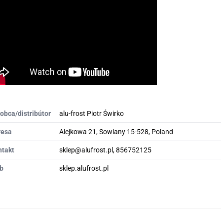
obca/distribútor
alu-frost Piotr Świrko
resa
Alejkowa 21, Sowlany 15-528, Poland
ntakt
sklep@alufrost.pl, 856752125
b
sklep.alufrost.pl