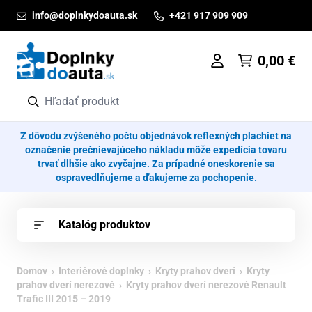
Prejsť na obsah
info@doplnkydoauta.sk
+421 917 909 909
0,00
€
Z dôvodu zvýšeného počtu objednávok reflexných plachiet na
označenie prečnievajúceho nákladu môže expedícia tovaru
trvať dlhšie ako zvyčajne. Za prípadné oneskorenie sa
ospravedlňujeme a ďakujeme za pochopenie.
Katalóg produktov
Domov
›
Interiérové doplnky
›
Kryty prahov dverí
›
Kryty
prahov dverí nerezové
› Kryty prahov dverí nerezové Renault
Trafic III 2015 – 2019