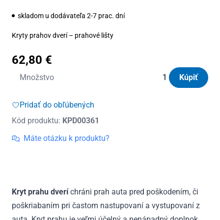
skladom u dodávateľa 2-7 prac. dní
Kryty prahov dverí – prahové lišty
62,80
€
množstvo
Množstvo
Kúpiť
Kryty
prahov
Pridať do obľúbených
dverí
Kód produktu:
KPD00361
nerezové
Renault
Máte otázku k produktu?
Trafic
III
2015
-
Kryt prahu dverí
chráni prah auta pred poškodením, či
2019
poškriabaním pri častom nastupovaní a vystupovaní z
auta. Kryt prahu je veľmi účelný a nenápadný doplnok.