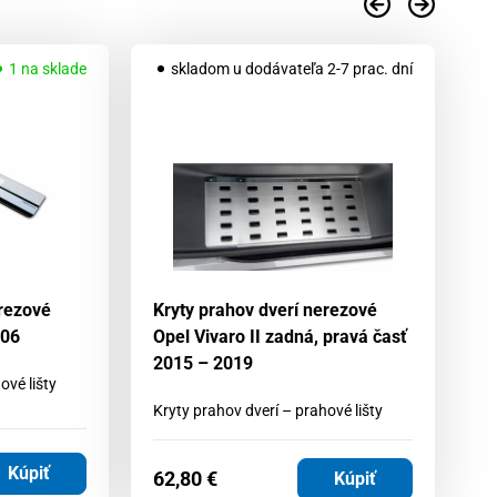
1 na sklade
skladom u dodávateľa 2-7 prac. dní
erezové
Kryty prahov dverí nerezové
Kr
006
Opel Vivaro II zadná, pravá časť
Op
2015 – 2019
2
ové lišty
Kryty prahov dverí – prahové lišty
Kr
Kúpiť
62,80
€
6
Kúpiť