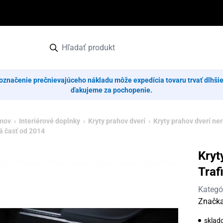
označenie prečnievajúceho nákladu môže expedícia tovaru trvať dlhši
ďakujeme za pochopenie.
mov
›
Interiérové doplnky
›
Kryty prahov dverí
›
Kryty prahov dverí ne
á časť od 2014
Kryt
Traf
Kategó
Značk
sklad