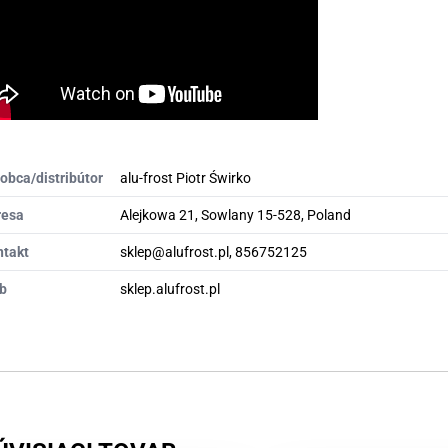
obca/distribútor
alu-frost Piotr Świrko
resa
Alejkowa 21, Sowlany 15-528, Poland
ntakt
sklep@alufrost.pl, 856752125
b
sklep.alufrost.pl