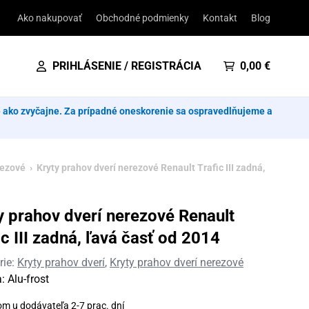
Ako nakupovať
Obchodné podmienky
Kontakt
Blog
PRIHLÁSENIE / REGISTRÁCIA
0,00
€
e ako zvyčajne. Za prípadné oneskorenie sa ospravedlňujeme a
rezové
› Kryty prahov dverí nerezové Renault Trafic III zadná,
y prahov dverí nerezové Renault
ic III zadná, ľavá časť od 2014
rie:
Kryty prahov dverí
,
Kryty prahov dverí nerezové
a:
Alu-frost
om u dodávateľa 2-7 prac. dní