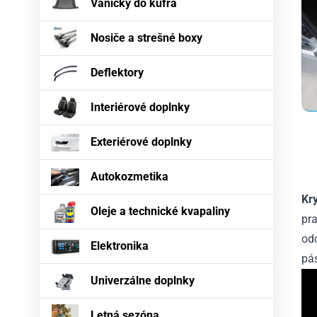
Vaničky do kufra
Nosiče a strešné boxy
Deflektory
Interiérové doplnky
Exteriérové doplnky
Autokozmetika
Kr
Oleje a technické kvapaliny
pra
odo
Elektronika
pás
Univerzálne doplnky
Letná sezóna