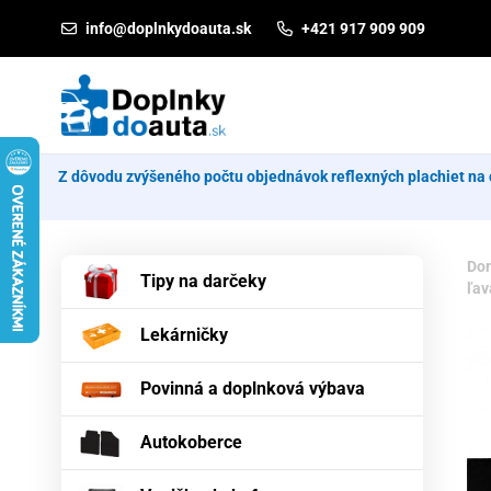
Prejsť na obsah
info@doplnkydoauta.sk
+421 917 909 909
Z dôvodu zvýšeného počtu objednávok reflexných plachiet na 
Do
Tipy na darčeky
ľav
Lekárničky
Povinná a doplnková výbava
Autokoberce