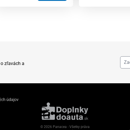
 o zľavách a
ých údajov
© 2026 Panacea - Všetky práva