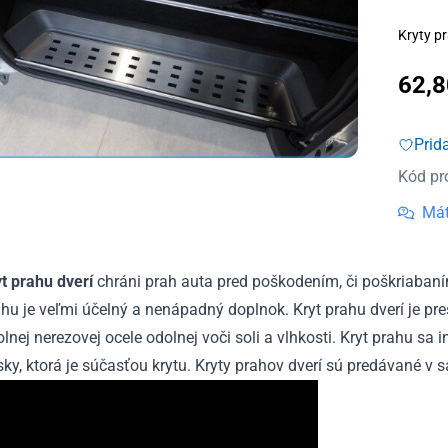
Kryty pr
62,
Prid
Kód pr
Mát
yt prahu dverí
chráni prah auta pred poškodením, či poškriabaní
hu je veľmi účelný a nenápadný doplnok. Kryt prahu dverí je pr
lnej nerezovej ocele odolnej voči soli a vlhkosti. Kryt prahu sa
ky, ktorá je súčasťou krytu. Kryty prahov dverí sú predávané v s