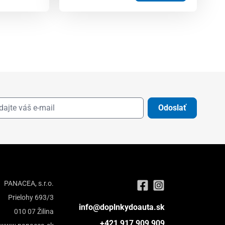
Odoslať
PANACEA, s.r.o.
Prielohy 693/3
info@doplnkydoauta.sk
010 07 Žilina
+421 917 909 909