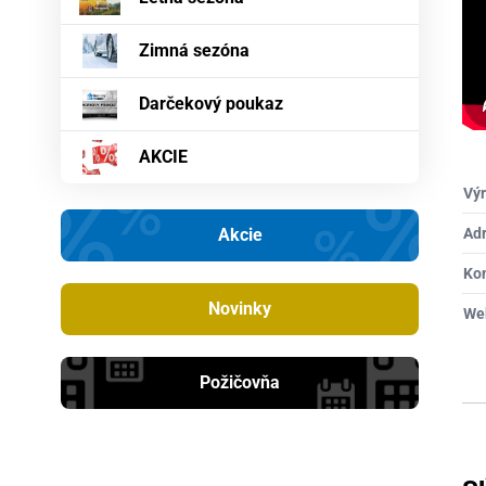
Zimná sezóna
Darčekový poukaz
AKCIE
Výr
Akcie
Ad
Ko
Novinky
We
Požičovňa