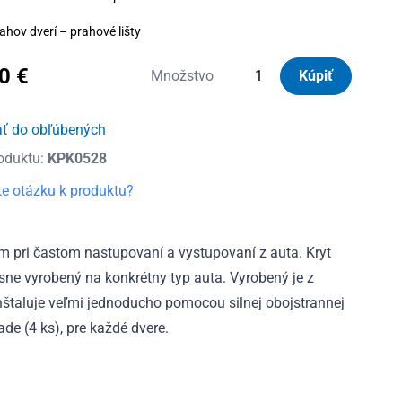
ahov dverí – prahové lišty
80
€
množstvo
Množstvo
Kúpiť
Kryty
prahov
ať do obľúbených
dverí
oduktu:
KPK0528
nerezové
Renault
e otázku k produktu?
Trafic
III
zadná,
m pri častom nastupovaní a vystupovaní z auta. Kryt
ľavá
esne vyrobený na konkrétny typ auta. Vyrobený je z
časť
 inštaluje veľmi jednoducho pomocou silnej obojstrannej
od
ade (4 ks), pre každé dvere.
2014