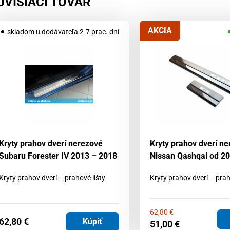
ÚVISIACI TOVAR
AKCIA
skladom u dodávateľa 2-7 prac. dní
Kryty prahov dverí nerezové
Kryty prahov dverí n
Subaru Forester IV 2013 – 2018
Nissan Qashqai od 2
Kryty prahov dverí – prahové lišty
Kryty prahov dverí – prah
62,80
€
62,80
€
Kúpiť
51,00
€