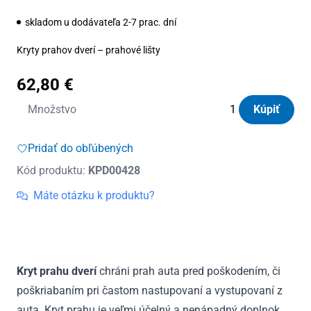
skladom u dodávateľa 2-7 prac. dní
Kryty prahov dverí – prahové lišty
62,80
€
množstvo
Množstvo
Kúpiť
Kryty
prahov
Pridať do obľúbených
dverí
Kód produktu:
KPD00428
nerezové
Seat
Máte otázku k produktu?
Ibiza
IV
3D
2008
Kryt prahu dverí
chráni prah auta pred poškodením, či
-
poškriabaním pri častom nastupovaní a vystupovaní z
2016
auta. Kryt prahu je veľmi účelný a nenápadný doplnok.