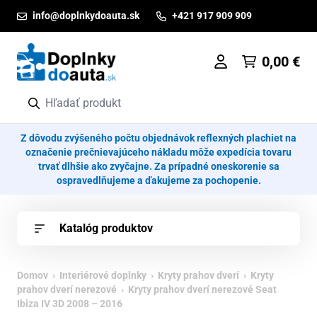
Prejsť na obsah
info@doplnkydoauta.sk
+421 917 909 909
0,00
€
Z dôvodu zvýšeného počtu objednávok reflexných plachiet na
označenie prečnievajúceho nákladu môže expedícia tovaru
trvať dlhšie ako zvyčajne. Za prípadné oneskorenie sa
ospravedlňujeme a ďakujeme za pochopenie.
Katalóg produktov
Domov
›
Interiérové doplnky
›
Kryty prahov dverí
›
Kryty
prahov dverí nerezové
› Kryty prahov dverí nerezové Seat
Ibiza IV 3D 2008 – 2016