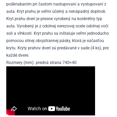
poškriabaním pri častom nastupovaní a vystupovaní z
2020
auta. Kryt prahu je veľmi účelný a nenápadný doplnok.
Kryt prahu dverí je presne vyrobený na konkrétny typ
auta. Vyrobený je z odolnej nerezovej ocele odolnej voči
soli a vlhkosti. Kryt prahu sa inštaluje veľmi jednoducho
pomocou silnej obojstrannej pásky, ktorá je súčasťou
krytu. Kryty prahov dverí sú predávané v sade (4 ks), pre
každé dvere.
Rozmery (mm): predná strana 740×40