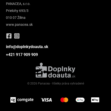
PANACEA, s.r.o.
Prielohy 693/3
010 07 Žilina
www.panacea.sk
info@doplnkydoauta.sk
+421 917 909 909
© 2026 Panacea - Všetky práva vyhradené