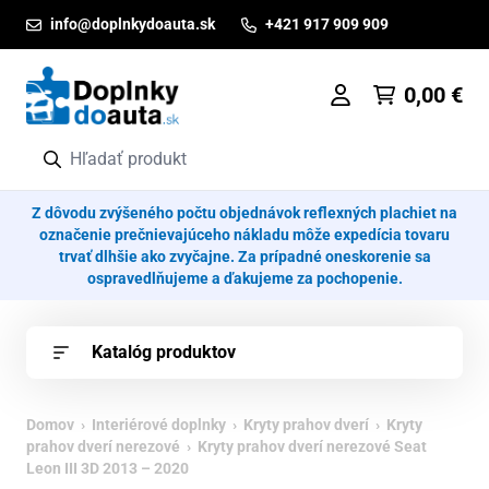
Prejsť na obsah
info@doplnkydoauta.sk
+421 917 909 909
0,00
€
Z dôvodu zvýšeného počtu objednávok reflexných plachiet na
označenie prečnievajúceho nákladu môže expedícia tovaru
trvať dlhšie ako zvyčajne. Za prípadné oneskorenie sa
ospravedlňujeme a ďakujeme za pochopenie.
Katalóg produktov
Domov
›
Interiérové doplnky
›
Kryty prahov dverí
›
Kryty
prahov dverí nerezové
› Kryty prahov dverí nerezové Seat
Leon III 3D 2013 – 2020