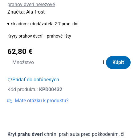
prahov dverí nerezové
Značka:
Alu-frost
skladom u dodávateľa 2-7 prac. dní
Kryty prahov dverí – prahové lišty
62,80
€
množstvo
Množstvo
Kúpiť
Kryty
prahov
Pridať do obľúbených
dverí
Kód produktu:
KPD00432
nerezové
Seat
Máte otázku k produktu?
Leon
III
3D
2013
Kryt prahu dverí
chráni prah auta pred poškodením, či
-