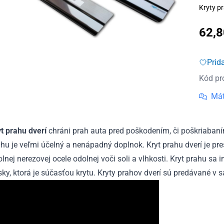
Kryty pr
62,
Prid
Kód pr
Mát
yt prahu dverí
chráni prah auta pred poškodením, či poškriabaní
hu je veľmi účelný a nenápadný doplnok. Kryt prahu dverí je pr
lnej nerezovej ocele odolnej voči soli a vlhkosti. Kryt prahu sa
ky, ktorá je súčasťou krytu. Kryty prahov dverí sú predávané v s