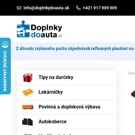
Prejsť na obsah
info@doplnkydoauta.sk
+421 917 909 909
Z dôvodu zvýšeného počtu objednávok reflexných plachiet na 
Do
Tipy na darčeky
Lekárničky
Povinná a doplnková výbava
Autokoberce