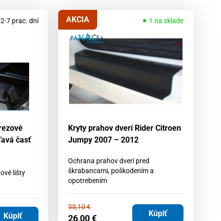
AKCIA
2-7 prac. dní
1 na sklade
erezové
Kryty prahov dverí Rider Citroen
Kr
ľavá časť
Jumpy 2007 – 2012
Re
ča
Ochrana prahov dverí pred
škrabancami, poškodením a
ové lišty
Kr
opotrebením
33,10
€
Kúpiť
6
Kúpiť
26,00
€