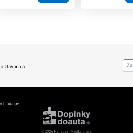
 o zľavách a
ých údajov
© 2026 Panacea - Všetky práva