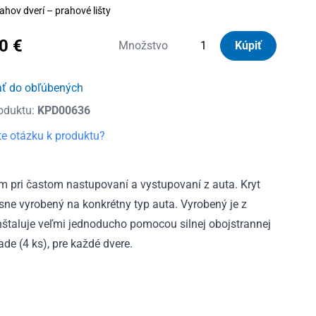
ahov dverí – prahové lišty
80
€
množstvo
Množstvo
Kúpiť
Kryty
prahov
ať do obľúbených
dverí
oduktu:
KPD00636
nerezové
Škoda
e otázku k produktu?
Fabia
IV
od
m pri častom nastupovaní a vystupovaní z auta. Kryt
2021
esne vyrobený na konkrétny typ auta. Vyrobený je z
 inštaluje veľmi jednoducho pomocou silnej obojstrannej
ade (4 ks), pre každé dvere.