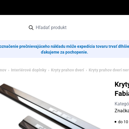
označenie prečnievajúceho nákladu môže expedícia tovaru trvať dlhši
ďakujeme za pochopenie.
mov
›
Interiérové doplnky
›
Kryty prahov dverí
›
Kryty prahov dverí ne
Kryt
Fabi
Kategó
Značk
do 10 