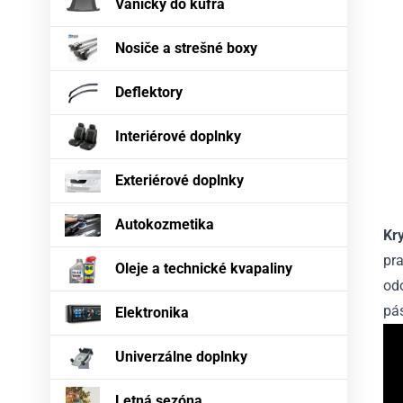
Vaničky do kufra
Nosiče a strešné boxy
Deflektory
Interiérové doplnky
Exteriérové doplnky
Autokozmetika
Kr
pra
Oleje a technické kvapaliny
odo
pás
Elektronika
Univerzálne doplnky
Letná sezóna