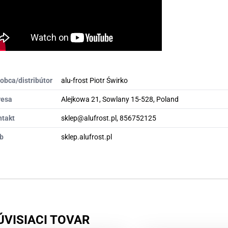
obca/distribútor
alu-frost Piotr Świrko
resa
Alejkowa 21, Sowlany 15-528, Poland
ntakt
sklep@alufrost.pl, 856752125
b
sklep.alufrost.pl
ÚVISIACI TOVAR