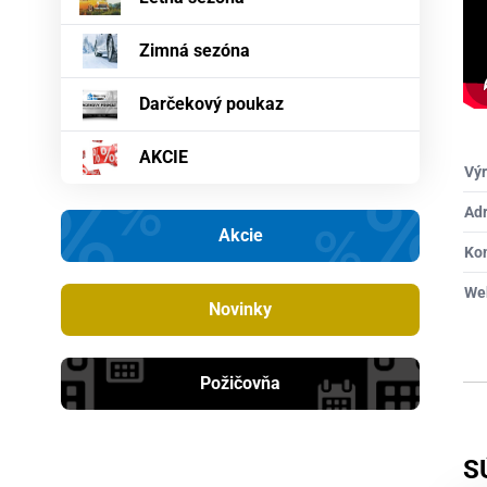
Zimná sezóna
Darčekový poukaz
AKCIE
Výr
Ad
Akcie
Ko
We
Novinky
Požičovňa
S