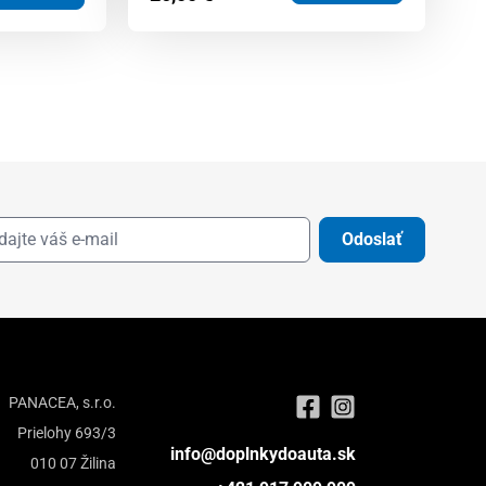
Odoslať
PANACEA, s.r.o.
Prielohy 693/3
info@doplnkydoauta.sk
010 07 Žilina