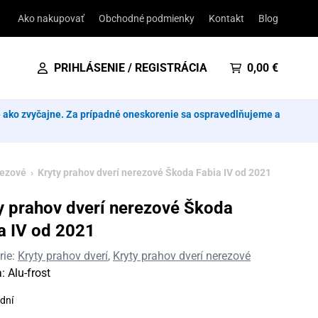
Ako nakupovať
Obchodné podmienky
Kontakt
Blog
PRIHLÁSENIE / REGISTRÁCIA
0,00
€
e ako zvyčajne. Za prípadné oneskorenie sa ospravedlňujeme a
rezové
› Kryty prahov dverí nerezové Škoda Fabia IV od 2021
y prahov dverí nerezové Škoda
a IV od 2021
rie:
Kryty prahov dverí
,
Kryty prahov dverí nerezové
a:
Alu-frost
dní