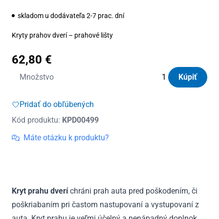
skladom u dodávateľa 2-7 prac. dní
Kryty prahov dverí – prahové lišty
62,80
€
množstvo
Množstvo
Kúpiť
Kryty
prahov
Pridať do obľúbených
dverí
Kód produktu:
KPD00499
nerezové
Toyota
Máte otázku k produktu?
Hilux
VII
4D
2005
Kryt prahu dverí
chráni prah auta pred poškodením, či
-
poškriabaním pri častom nastupovaní a vystupovaní z
2015
auta. Kryt prahu je veľmi účelný a nenápadný doplnok.