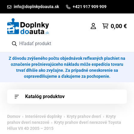
Prejsť na obsah
info@doplnkydoauta.sk
+421 917 909 909
0,00
€
Z dôvodu zvýšeného počtu objednávok reflexných plachiet na
označenie prečnievajúceho nákladu môže expedícia tovaru
trvať dlhšie ako zvyčajne. Za prípadné oneskorenie sa
ospravedlňujeme a ďakujeme za pochopenie.
Katalóg produktov
Domov
›
Interiérové doplnky
›
Kryty prahov dverí
›
Kryty
prahov dverí nerezové
› Kryty prahov dverí nerezové Toyota
Hilux VII 4D 2005 – 2015