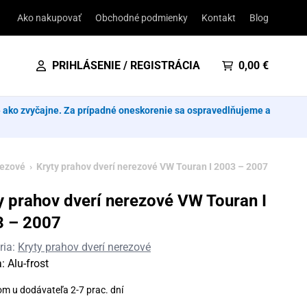
Ako nakupovať
Obchodné podmienky
Kontakt
Blog
PRIHLÁSENIE / REGISTRÁCIA
0,00
€
e ako zvyčajne. Za prípadné oneskorenie sa ospravedlňujeme a
rezové
› Kryty prahov dverí nerezové VW Touran I 2003 – 2007
y prahov dverí nerezové VW Touran I
3 – 2007
ria:
Kryty prahov dverí nerezové
a:
Alu-frost
om u dodávateľa 2-7 prac. dní