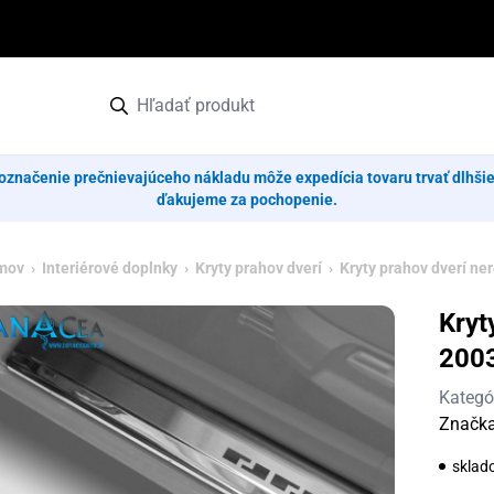
označenie prečnievajúceho nákladu môže expedícia tovaru trvať dlhši
ďakujeme za pochopenie.
mov
›
Interiérové doplnky
›
Kryty prahov dverí
›
Kryty prahov dverí ne
Kryt
200
Kategó
Značk
sklad