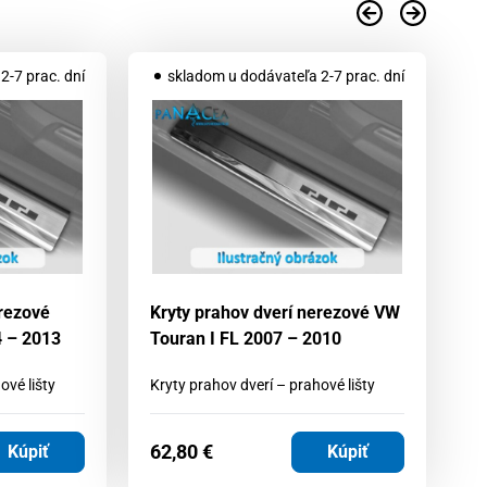
2-7 prac. dní
skladom u dodávateľa 2-7 prac. dní
erezové
Kryty prahov dverí nerezové VW
Kr
4 – 2013
Touran I FL 2007 – 2010
Sp
ové lišty
Kryty prahov dverí – prahové lišty
Kr
62,80
€
6
Kúpiť
Kúpiť