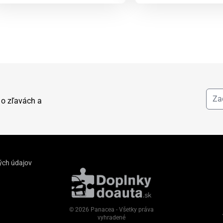
 o zľavách a
ých údajov
© 2026 Panacea - Všetky práva
vyhradené