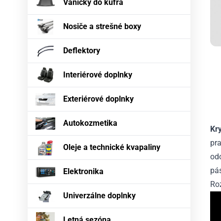
Vaničky do kufra
Nosiče a strešné boxy
Deflektory
Interiérové doplnky
Exteriérové doplnky
Autokozmetika
Kr
pra
Oleje a technické kvapaliny
odo
pás
Elektronika
Ro
Univerzálne doplnky
Letná sezóna