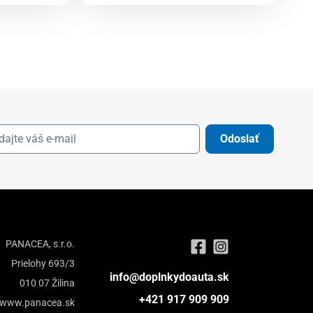
Odoslať
PANACEA, s.r.o.
Prielohy 693/3
info@doplnkydoauta.sk
010 07 Žilina
+421 917 909 909
www.panacea.sk