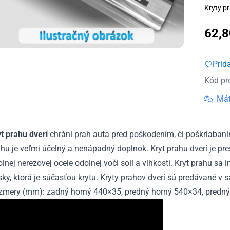
Kryty pr
62,
Prid
Kód pr
Mát
yt prahu dverí
chráni prah auta pred poškodením, či poškriabaní
hu je veľmi účelný a nenápadný doplnok. Kryt prahu dverí je pr
lnej nerezovej ocele odolnej voči soli a vlhkosti. Kryt prahu sa
ky, ktorá je súčasťou krytu. Kryty prahov dverí sú predávané v s
zmery (mm): zadný horný 440×35, predný horný 540×34, predný