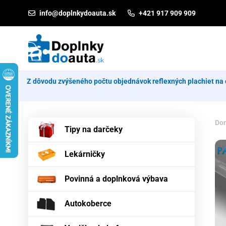
Prejsť na obsah
info@doplnkydoauta.sk
+421 917 909 909
Z dôvodu zvýšeného počtu objednávok reflexných plachiet na 
Do
Tipy na darčeky
Lekárničky
Povinná a doplnková výbava
Autokoberce