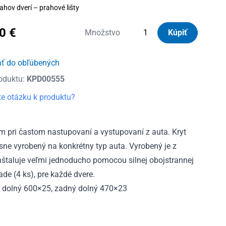
ahov dverí – prahové lišty
80
€
množstvo
Množstvo
Kúpiť
Kryty
prahov
ať do obľúbených
dverí
oduktu:
KPD00555
nerezové
VW
e otázku k produktu?
Touran
I
2003
m pri častom nastupovaní a vystupovaní z auta. Kryt
-
esne vyrobený na konkrétny typ auta. Vyrobený je z
2007
 inštaluje veľmi jednoducho pomocou silnej obojstrannej
ade (4 ks), pre každé dvere.
 dolný 600×25, zadný dolný 470×23