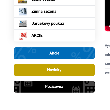
Zimná sezóna
Darčekový poukaz
AKCIE
Výr
Akcie
Ad
Ko
Novinky
We
Požičovňa