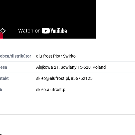
obca/distribútor
alu-frost Piotr Świrko
resa
Alejkowa 21, Sowlany 15-528, Poland
ntakt
sklep@alufrost.pl, 856752125
b
sklep.alufrost.pl