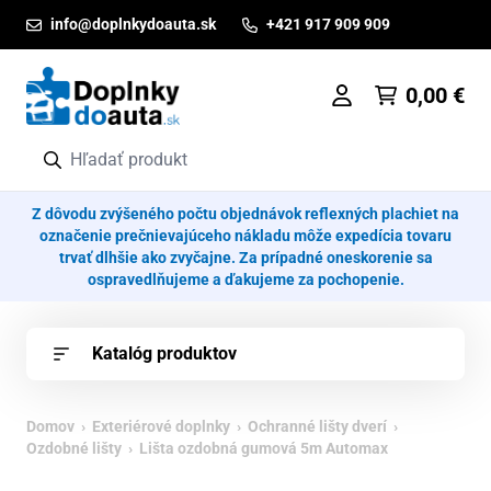
Prejsť na obsah
info@doplnkydoauta.sk
+421 917 909 909
0,00
€
Z dôvodu zvýšeného počtu objednávok reflexných plachiet na
označenie prečnievajúceho nákladu môže expedícia tovaru
trvať dlhšie ako zvyčajne. Za prípadné oneskorenie sa
ospravedlňujeme a ďakujeme za pochopenie.
Katalóg produktov
Domov
›
Exteriérové doplnky
›
Ochranné lišty dverí
›
Ozdobné lišty
› Lišta ozdobná gumová 5m Automax