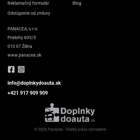
Reklamačný formulár
Blog
Odstúpenie od zmluvy
PANACEA, s.r.o.
Prielohy 693/3
010 07 Žilina
www.panacea.sk
info@doplnkydoauta.sk
+421 917 909 909
© 2026 Panacea - Všetky práva vyhradené