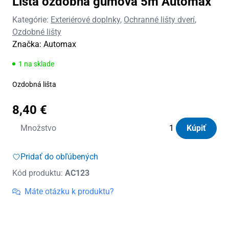
Lišta ozdobná gumová 5m Automax
Kategórie:
Exteriérové doplnky
,
Ochranné lišty dverí
,
Ozdobné lišty
Značka:
Automax
1 na sklade
Ozdobná lišta
8,40
€
množstvo
Množstvo
Kúpiť
Lišta
ozdobná
Pridať do obľúbených
gumová
Kód produktu:
AC123
5m
Automax
Máte otázku k produktu?