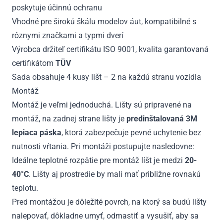
poskytuje účinnú ochranu
Vhodné pre širokú škálu modelov áut, kompatibilné s
rôznymi značkami a typmi dverí
Výrobca držiteľ certifikátu ISO 9001, kvalita garantovaná
certifikátom
TÜV
Sada obsahuje 4 kusy lišt – 2 na každú stranu vozidla
Montáž
Montáž je veľmi jednoduchá. Lišty sú pripravené na
montáž, na zadnej strane lišty je
predinštalovaná 3M
lepiaca páska
, ktorá zabezpečuje pevné uchytenie bez
nutnosti vŕtania. Pri montáži postupujte nasledovne:
Ideálne teplotné rozpätie pre montáž líšt je medzi
20-
40°C
. Lišty aj prostredie by mali mať približne rovnakú
teplotu.
Pred montážou je dôležité povrch, na ktorý sa budú lišty
nalepovať, dôkladne umyť, odmastiť a vysušiť, aby sa