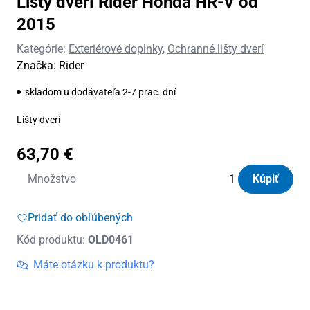
Lišty dverí Rider Honda HR-V od
2015
Kategórie:
Exteriérové doplnky
,
Ochranné lišty dverí
Značka:
Rider
skladom u dodávateľa 2-7 prac. dní
Lišty dverí
63,70
€
množstvo
Množstvo
Kúpiť
Lišty
dverí
Pridať do obľúbených
Rider
Kód produktu:
OLD0461
Honda
HR-
Máte otázku k produktu?
V
od