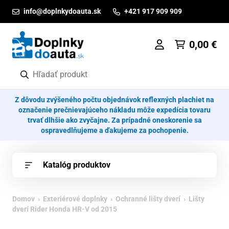
Prejsť na obsah
info@doplnkydoauta.sk
+421 917 909 909
0,00
€
Z dôvodu zvýšeného počtu objednávok reflexných plachiet na
označenie prečnievajúceho nákladu môže expedícia tovaru
trvať dlhšie ako zvyčajne. Za prípadné oneskorenie sa
ospravedlňujeme a ďakujeme za pochopenie.
Katalóg produktov
Domov
›
Exteriérové doplnky
›
Ochranné lišty dverí
› Lišty
dverí Rider Honda HR-V od 2015