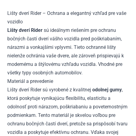
2015
Lišty dverí Rider – Ochrana a elegantný vzhľad pre vaše
vozidlo
Lišty dverí Rider
sú ideálnym riešením pre ochranu
bočných častí dverí vášho vozidla pred poškriabaním,
nárazmi a vonkajšími vplyvmi. Tieto ochranné lišty
nielenže ochránia vaše dvere, ale zároveň prispievajú k
modernému a štýlovému vzhľadu vozidla. Vhodné pre
všetky typy osobných automobilov.
Materiál a prevedenie
Lišty dverí Rider sú vyrobené z kvalitnej
odolnej gumy
,
ktorá poskytuje vynikajúcu flexibilitu, elasticitu a
odolnosť proti nárazom, poškriabaniu a poveternostným
podmienkam. Tento materiál je skvelou voľbou pre
ochranu bočných častí dverí, pretože sa prispôsobí tvaru
vozidla a poskytuje efektívnu ochranu. Vďaka svojej