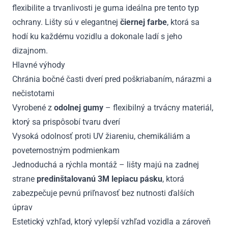
flexibilite a trvanlivosti je guma ideálna pre tento typ
ochrany. Lišty sú v elegantnej
čiernej farbe
, ktorá sa
hodí ku každému vozidlu a dokonale ladí s jeho
dizajnom.
Hlavné výhody
Chránia bočné časti dverí pred poškriabaním, nárazmi a
nečistotami
Vyrobené z
odolnej gumy
– flexibilný a trvácny materiál,
ktorý sa prispôsobí tvaru dverí
Vysoká odolnosť proti UV žiareniu, chemikáliám a
poveternostným podmienkam
Jednoduchá a rýchla montáž – lišty majú na zadnej
strane
predinštalovanú 3M lepiacu pásku
, ktorá
zabezpečuje pevnú priľnavosť bez nutnosti ďalších
úprav
Estetický vzhľad, ktorý vylepší vzhľad vozidla a zároveň