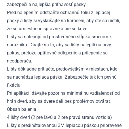
zabezpečila najlepšia priľnavosť pásky.
Pred nalepením odstráňte ochrannú fóliu z lepiacej
pásky a lišty si vyskúšajte na karosérii, aby ste sa uistili,
že sú umiestnené správne a nie sú krivé.
Lišty sa nalepujú od prostredného stĺpika smerom k
nárazníku. Dbajte na to, aby sa lišty nalepili na prvý
pokus, pretože opätovné odlepenie a prilepenie sa
neodporúča.
Lišty dôkladne pritlačte, predovšetkým v miestach, kde
sa nachádza lepiaca páska. Zabezpečte tak ich pevnú
fixáciu.
Pri aplikácii dávajte pozor na minimálnu vzdialenosť od
hrán dverí, aby sa dvere dali bez problémov otvárať.
Obsah balenia
4 lišty dverí (2 pre ľavú a 2 pre pravú stranu vozidla)
Lišty s predinštalovanou 3M lepiacou páskou pripravené