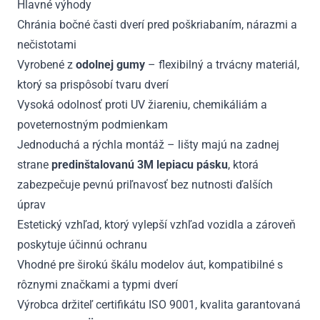
Hlavné výhody
Chránia bočné časti dverí pred poškriabaním, nárazmi a
nečistotami
Vyrobené z
odolnej gumy
– flexibilný a trvácny materiál,
ktorý sa prispôsobí tvaru dverí
Vysoká odolnosť proti UV žiareniu, chemikáliám a
poveternostným podmienkam
Jednoduchá a rýchla montáž – lišty majú na zadnej
strane
predinštalovanú 3M lepiacu pásku
, ktorá
zabezpečuje pevnú priľnavosť bez nutnosti ďalších
úprav
Estetický vzhľad, ktorý vylepší vzhľad vozidla a zároveň
poskytuje účinnú ochranu
Vhodné pre širokú škálu modelov áut, kompatibilné s
rôznymi značkami a typmi dverí
Výrobca držiteľ certifikátu ISO 9001, kvalita garantovaná