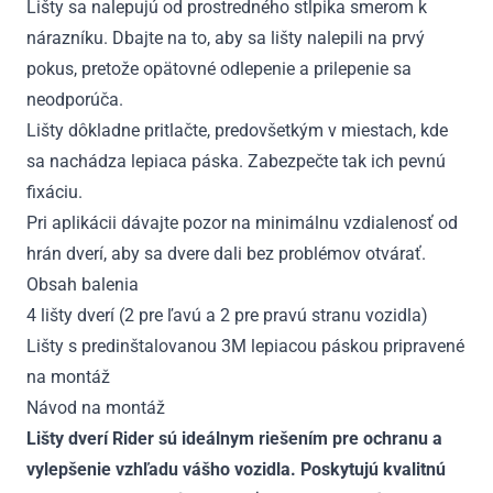
Lišty sa nalepujú od prostredného stĺpika smerom k
nárazníku. Dbajte na to, aby sa lišty nalepili na prvý
pokus, pretože opätovné odlepenie a prilepenie sa
neodporúča.
Lišty dôkladne pritlačte, predovšetkým v miestach, kde
sa nachádza lepiaca páska. Zabezpečte tak ich pevnú
fixáciu.
Pri aplikácii dávajte pozor na minimálnu vzdialenosť od
hrán dverí, aby sa dvere dali bez problémov otvárať.
Obsah balenia
4 lišty dverí (2 pre ľavú a 2 pre pravú stranu vozidla)
Lišty s predinštalovanou 3M lepiacou páskou pripravené
na montáž
Návod na montáž
Lišty dverí Rider sú ideálnym riešením pre ochranu a
vylepšenie vzhľadu vášho vozidla. Poskytujú kvalitnú