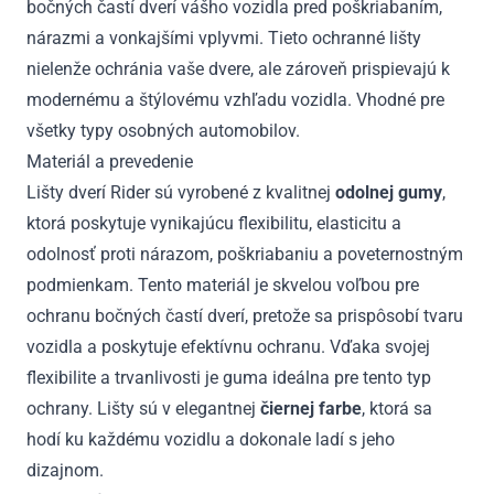
bočných častí dverí vášho vozidla pred poškriabaním,
nárazmi a vonkajšími vplyvmi. Tieto ochranné lišty
nielenže ochránia vaše dvere, ale zároveň prispievajú k
modernému a štýlovému vzhľadu vozidla. Vhodné pre
všetky typy osobných automobilov.
Materiál a prevedenie
Lišty dverí Rider sú vyrobené z kvalitnej
odolnej gumy
,
ktorá poskytuje vynikajúcu flexibilitu, elasticitu a
odolnosť proti nárazom, poškriabaniu a poveternostným
podmienkam. Tento materiál je skvelou voľbou pre
ochranu bočných častí dverí, pretože sa prispôsobí tvaru
vozidla a poskytuje efektívnu ochranu. Vďaka svojej
flexibilite a trvanlivosti je guma ideálna pre tento typ
ochrany. Lišty sú v elegantnej
čiernej farbe
, ktorá sa
hodí ku každému vozidlu a dokonale ladí s jeho
dizajnom.