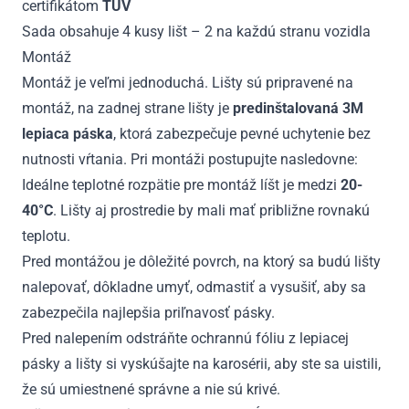
certifikátom
TÜV
Sada obsahuje 4 kusy lišt – 2 na každú stranu vozidla
Montáž
Montáž je veľmi jednoduchá. Lišty sú pripravené na
montáž, na zadnej strane lišty je
predinštalovaná 3M
lepiaca páska
, ktorá zabezpečuje pevné uchytenie bez
nutnosti vŕtania. Pri montáži postupujte nasledovne:
Ideálne teplotné rozpätie pre montáž líšt je medzi
20-
40°C
. Lišty aj prostredie by mali mať približne rovnakú
teplotu.
Pred montážou je dôležité povrch, na ktorý sa budú lišty
nalepovať, dôkladne umyť, odmastiť a vysušiť, aby sa
zabezpečila najlepšia priľnavosť pásky.
Pred nalepením odstráňte ochrannú fóliu z lepiacej
pásky a lišty si vyskúšajte na karosérii, aby ste sa uistili,
že sú umiestnené správne a nie sú krivé.