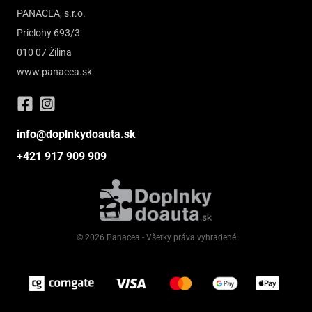
PANACEA, s.r.o.
Prielohy 693/3
010 07 Žilina
www.panacea.sk
info@doplnkydoauta.sk
+421 917 909 909
© 2026 Panacea - Všetky práva vyhradené