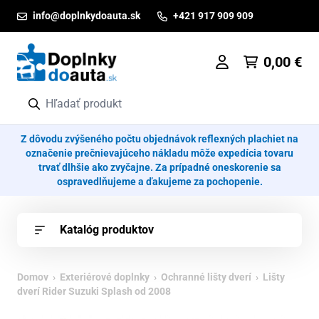
Prejsť na obsah
info@doplnkydoauta.sk
+421 917 909 909
0,00
€
Z dôvodu zvýšeného počtu objednávok reflexných plachiet na
označenie prečnievajúceho nákladu môže expedícia tovaru
trvať dlhšie ako zvyčajne. Za prípadné oneskorenie sa
ospravedlňujeme a ďakujeme za pochopenie.
Katalóg produktov
Domov
›
Exteriérové doplnky
›
Ochranné lišty dverí
› Lišty
dverí Rider Suzuki Splash od 2008