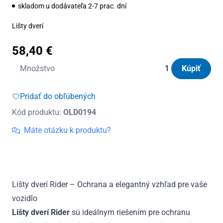
skladom u dodávateľa 2-7 prac. dní
Lišty dverí
58,40
€
množstvo
Množstvo
Kúpiť
Lišty
dverí
Pridať do obľúbených
Rider
Kód produktu:
OLD0194
Suzuki
Splash
Máte otázku k produktu?
od
2008
Lišty dverí Rider – Ochrana a elegantný vzhľad pre vaše
vozidlo
Lišty dverí Rider
sú ideálnym riešením pre ochranu