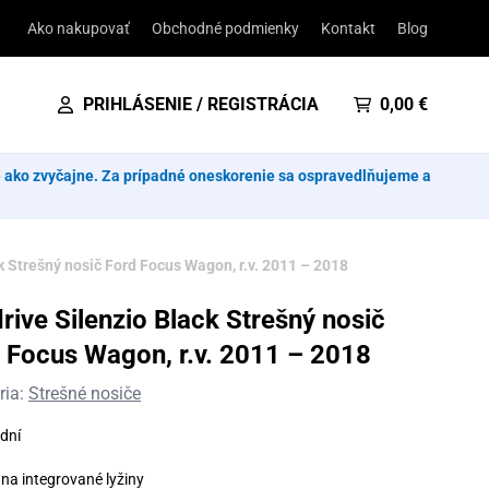
Ako nakupovať
Obchodné podmienky
Kontakt
Blog
PRIHLÁSENIE / REGISTRÁCIA
0,00
€
e ako zvyčajne. Za prípadné oneskorenie sa ospravedlňujeme a
k Strešný nosič Ford Focus Wagon, r.v. 2011 – 2018
rive Silenzio Black Strešný nosič
 Focus Wagon, r.v. 2011 – 2018
ria:
Strešné nosiče
dní
na integrované lyžiny