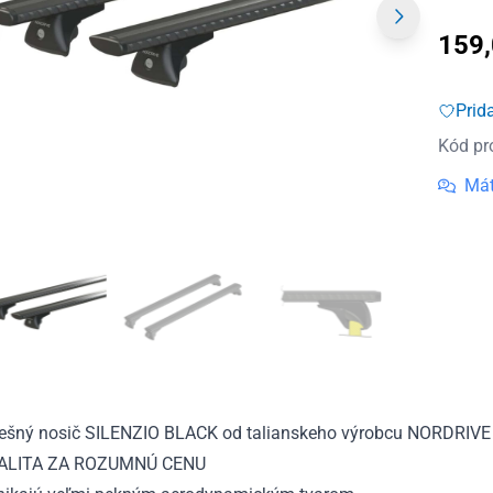
159
Prid
Kód pr
Mát
rešný nosič SILENZIO BLACK od talianskeho výrobcu NORDRIVE
ALITA ZA ROZUMNÚ CENU