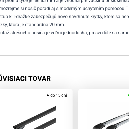
ka profilu tyče je len 83 mm a je vhodná pre väčšinu príslušenst
mozrejme si nosič poradí aj s moderným uchytením pomocou T 
stup k T-drážke zabezpečujú novo navrhnuté krytky, ktoré sa n
žky, ktorá je štandardná 20 mm.
ntáž strešného nosiča je veľmi jednoduchá, presvedčte sa sami
ÚVISIACI TOVAR
do 15 dní