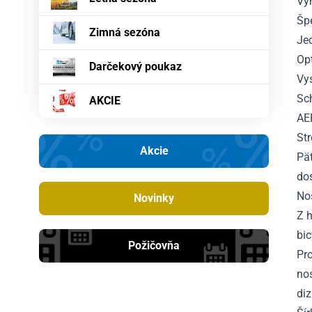
Vy
Špe
Zimná sezóna
Je
Op
Darčekový poukaz
Vy
Sc
AKCIE
AE
Str
Akcie
Pä
do
Nos
Novinky
Z h
bic
Požičovňa
Pro
no
diz