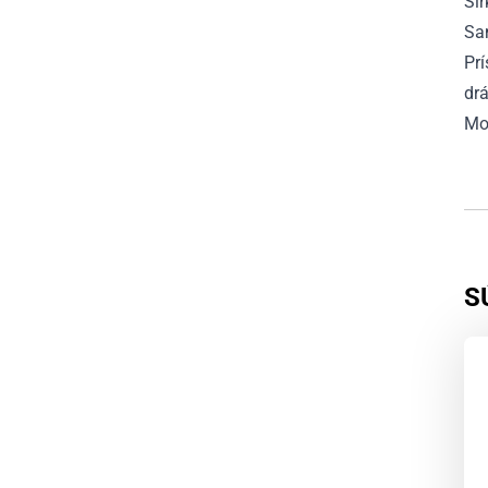
Šír
Sa
Prí
drá
Mo
S