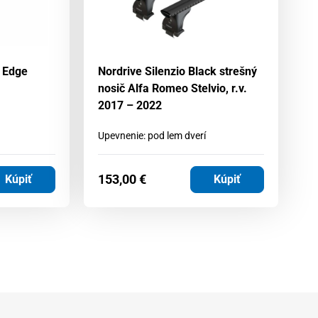
 Edge
Nordrive Silenzio Black strešný
No
nosič Alfa Romeo Stelvio, r.v.
no
2017 – 2022
2
Upevnenie: pod lem dverí
Up
153,00
€
1
Kúpiť
Kúpiť