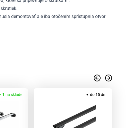
va, ktoré sa pripevňuje U skrutkami.
skrutiek.
emusia demontovať ale iba otočením sprístupnia otvor
.
1 na sklade
do 15 dní