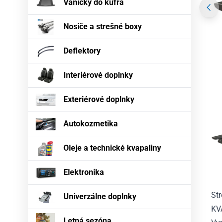
Vaničky do kufra
Nosiče a strešné boxy
Deflektory
Interiérové doplnky
Exteriérové doplnky
Autokozmetika
Oleje a technické kvapaliny
Elektronika
St
Univerzálne doplnky
KV
Letná sezóna