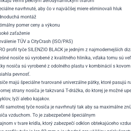
nikajú veľmi pekným aerodynamickým tvarom
ciálne navrhnuté, aby čo v najväčšej miere eliminovali hluk
dnoduchá montáž
timálny pomer ceny a výkonu
soké zaťaženie
hválenie TÜV a CityCrash (ISO/PAS)
RO profil tyče SILENZIO BLACK je jedným z najmodernejších diz
ešné nosiče sú vyrobené z kvalitného hliníka, vďaka tomu sú ve
tky nosiča sú vyrobené z odolného plastu v kombinácií s kovom
siahla pevnosť.
iče majú špeciálne tvarované univerzálne pätky, ktoré pasujú n
ornej strany nosiča je takzvaná T-drážka, do ktorej je možné upe
yklov, lyží alebo kajakov.
fil samotnej tyče nosiča je navrhnutý tak aby sa maximálne zníž
siča vzduchom. To je zabezpečené špeciálnym
ajnom v tvare krídla, ktorý zabezpečí odklon obtekajúceho vzdu