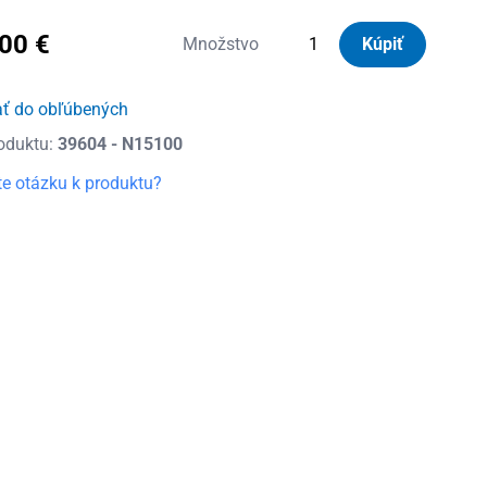
,00
€
množstvo
Množstvo
Kúpiť
Nordrive
Silenzio
ať do obľúbených
Black
oduktu:
39604 - N15100
Strešný
nosič
e otázku k produktu?
Ford
Focus
Wagon,
r.v.
2011
-
2018