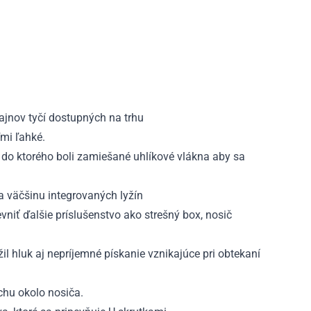
ajnov tyčí dostupných na trhu
ľmi ľahké.
 do ktorého boli zamiešané uhlíkové vlákna aby sa
a väčšinu integrovaných lyžín
vniť ďalšie príslušenstvo ako strešný box, nosič
il hluk aj nepríjemné pískanie vznikajúce pri obtekaní
chu okolo nosiča.