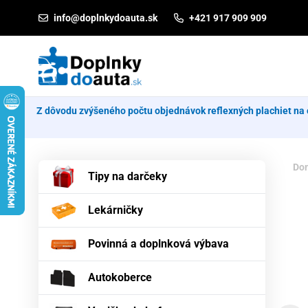
Prejsť na obsah
info@doplnkydoauta.sk
+421 917 909 909
Z dôvodu zvýšeného počtu objednávok reflexných plachiet na 
Do
Tipy na darčeky
Lekárničky
Povinná a doplnková výbava
Autokoberce