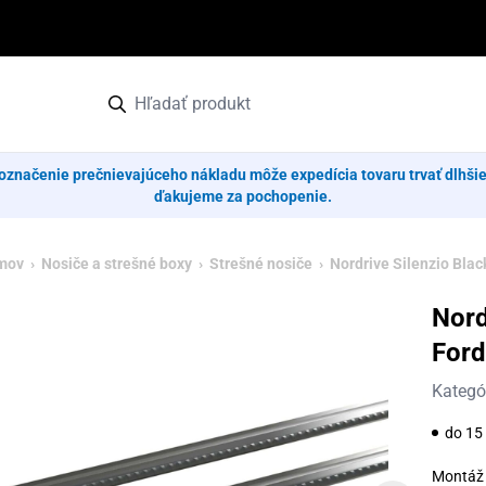
označenie prečnievajúceho nákladu môže expedícia tovaru trvať dlhši
ďakujeme za pochopenie.
mov
›
Nosiče a strešné boxy
›
Strešné nosiče
› Nordrive Silenzio Blac
Nord
Ford
Kategó
do 15 
Montáž 