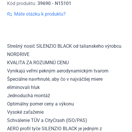
Kód produktu:
39690 - N15101
Strešný
nosič
Máte otázku k produktu?
Ford
S-
Max,
r.v.
Strešný nosič SILENZIO BLACK od talianskeho výrobcu
2015
NORDRIVE
-
teraz
KVALITA ZA ROZUMNÚ CENU
Vynikajú veľmi pekným aerodynamickým tvarom
Špeciálne navrhnuté, aby čo v najväčšej miere
eliminovali hluk
Jednoduchá montáž
Optimálny pomer ceny a výkonu
Vysoké zaťaženie
Schválenie TÜV a CityCrash (ISO/PAS)
AERO profil tyče SILENZIO BLACK je jedným z