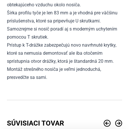
obtekajúceho vzduchu okolo nosiča.
Šírka profilu tyče je len 83 mm a je vhodná pre väčšinu
príslušenstva, ktoré sa pripevňuje U skrutkami.
Samozrejme si nosič poradí aj s moderným uchytením
pomocou T skrutiek.
Prístup k T-drážke zabezpečujú novo navrhnuté krytky,
ktoré sa nemusia demontovať ale iba otočením
sprístupnia otvor drážky, ktorá je štandardná 20 mm.
Montáž strešného nosiča je veľmi jednoduchá,
presvedčte sa sami.
SÚVISIACI TOVAR