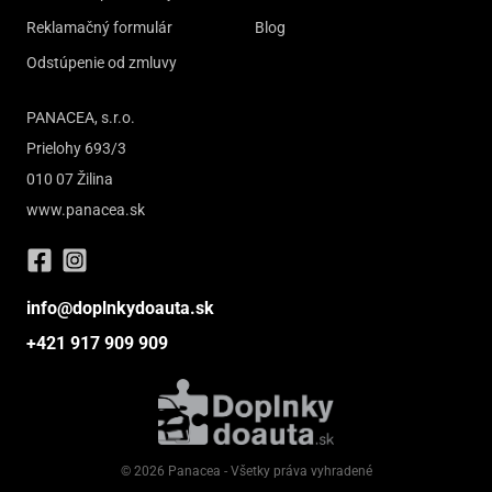
Reklamačný formulár
Blog
Odstúpenie od zmluvy
PANACEA, s.r.o.
Prielohy 693/3
010 07 Žilina
www.panacea.sk
info@doplnkydoauta.sk
+421 917 909 909
© 2026 Panacea - Všetky práva vyhradené