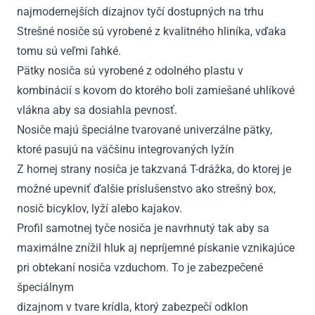
najmodernejších dizajnov tyčí dostupných na trhu
Strešné nosiče sú vyrobené z kvalitného hliníka, vďaka
tomu sú veľmi ľahké.
Pätky nosiča sú vyrobené z odolného plastu v
kombinácií s kovom do ktorého boli zamiešané uhlíkové
vlákna aby sa dosiahla pevnosť.
Nosiče majú špeciálne tvarované univerzálne pätky,
ktoré pasujú na väčšinu integrovaných lyžín
Z hornej strany nosiča je takzvaná T-drážka, do ktorej je
možné upevniť ďalšie príslušenstvo ako strešný box,
nosič bicyklov, lyží alebo kajakov.
Profil samotnej tyče nosiča je navrhnutý tak aby sa
maximálne znížil hluk aj nepríjemné pískanie vznikajúce
pri obtekaní nosiča vzduchom. To je zabezpečené
špeciálnym
dizajnom v tvare krídla, ktorý zabezpečí odklon