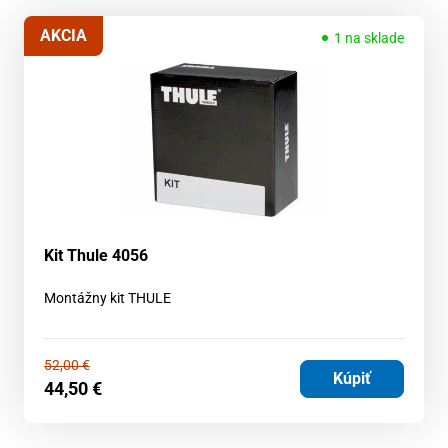
AKCIA
1 na sklade
Kit Thule 4056
Montážny kit THULE
52,00
€
Kúpiť
44,50
€