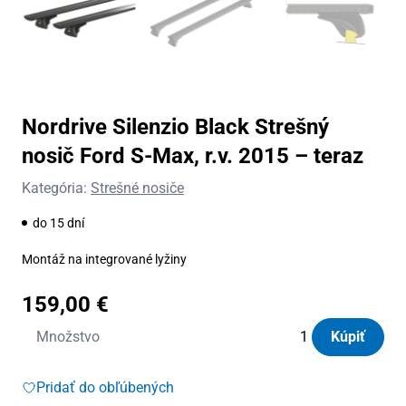
Nordrive Silenzio Black Strešný
nosič Ford S-Max, r.v. 2015 – teraz
Kategória:
Strešné nosiče
do 15 dní
Montáž na integrované lyžiny
159,00
€
množstvo
Množstvo
Kúpiť
Nordrive
Silenzio
Pridať do obľúbených
Black