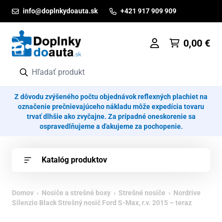
Prejsť na obsah
info@doplnkydoauta.sk
+421 917 909 909
0,00
€
Z dôvodu zvýšeného počtu objednávok reflexných plachiet na
označenie prečnievajúceho nákladu môže expedícia tovaru
trvať dlhšie ako zvyčajne. Za prípadné oneskorenie sa
ospravedlňujeme a ďakujeme za pochopenie.
Katalóg produktov
Domov
›
Nosiče a strešné boxy
›
Strešné nosiče
› Nordrive
Silenzio Black Strešný nosič Ford S-Max, r.v. 2015 – teraz