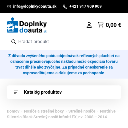
Prejsť na obsah
info@doplnkydoauta.sk
+421 917 909 909
0,00
€
Z dôvodu zvýšeného počtu objednávok reflexných plachiet na
označenie prečnievajúceho nákladu môže expedícia tovaru
trvať dlhšie ako zvyčajne. Za prípadné oneskorenie sa
ospravedlňujeme a ďakujeme za pochopenie.
Katalóg produktov
Domov
›
Nosiče a strešné boxy
›
Strešné nosiče
› Nordrive
Silenzio Black Strešný nosič Infiniti FX, r.v. 2008 – 2014