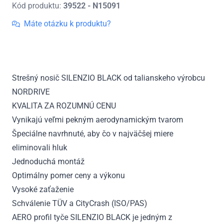
Kód produktu:
39522 - N15091
Strešný
nosič
Máte otázku k produktu?
Infiniti
FX,
r.v.
2008
Strešný nosič SILENZIO BLACK od talianskeho výrobcu
-
NORDRIVE
2014
KVALITA ZA ROZUMNÚ CENU
Vynikajú veľmi pekným aerodynamickým tvarom
Špeciálne navrhnuté, aby čo v najväčšej miere
eliminovali hluk
Jednoduchá montáž
Optimálny pomer ceny a výkonu
Vysoké zaťaženie
Schválenie TÜV a CityCrash (ISO/PAS)
AERO profil tyče SILENZIO BLACK je jedným z