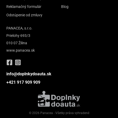
Reklamačný formulár
Blog
Odstúpenie od zmluvy
PANACEA, s.r.o.
Prielohy 693/3
010 07 Žilina
www.panacea.sk
info@doplnkydoauta.sk
+421 917 909 909
© 2026 Panacea - Všetky práva vyhradené