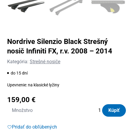
Nordrive Silenzio Black Strešný
nosič Infiniti FX, r.v. 2008 – 2014
Kategória:
Strešné nosiče
do 15 dní
Upevnenie: na klasické lyžiny
159,00
€
množstvo
Množstvo
Kúpiť
Nordrive
Silenzio
Pridať do obľúbených
Black