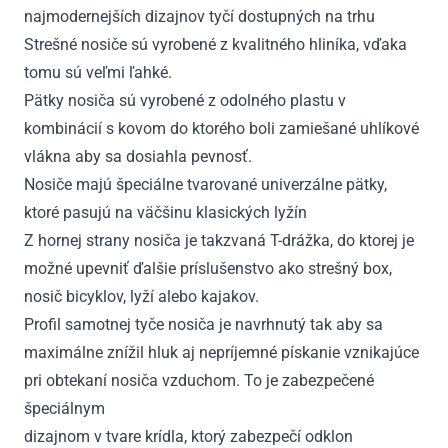
najmodernejších dizajnov tyčí dostupných na trhu
Strešné nosiče sú vyrobené z kvalitného hliníka, vďaka
tomu sú veľmi ľahké.
Pätky nosiča sú vyrobené z odolného plastu v
kombinácií s kovom do ktorého boli zamiešané uhlíkové
vlákna aby sa dosiahla pevnosť.
Nosiče majú špeciálne tvarované univerzálne pätky,
ktoré pasujú na väčšinu klasických lyžín
Z hornej strany nosiča je takzvaná T-drážka, do ktorej je
možné upevniť ďalšie príslušenstvo ako strešný box,
nosič bicyklov, lyží alebo kajakov.
Profil samotnej tyče nosiča je navrhnutý tak aby sa
maximálne znížil hluk aj nepríjemné pískanie vznikajúce
pri obtekaní nosiča vzduchom. To je zabezpečené
špeciálnym
dizajnom v tvare krídla, ktorý zabezpečí odklon