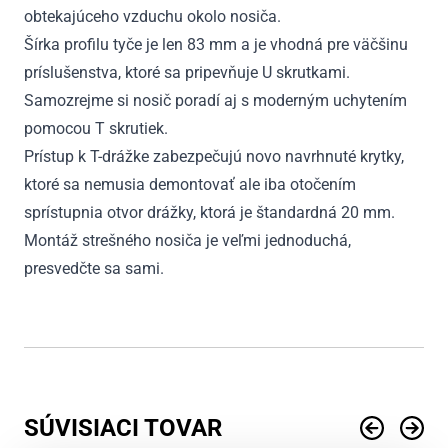
obtekajúceho vzduchu okolo nosiča.
Šírka profilu tyče je len 83 mm a je vhodná pre väčšinu
príslušenstva, ktoré sa pripevňuje U skrutkami.
Samozrejme si nosič poradí aj s moderným uchytením
pomocou T skrutiek.
Prístup k T-drážke zabezpečujú novo navrhnuté krytky,
ktoré sa nemusia demontovať ale iba otočením
sprístupnia otvor drážky, ktorá je štandardná 20 mm.
Montáž strešného nosiča je veľmi jednoduchá,
presvedčte sa sami.
SÚVISIACI TOVAR