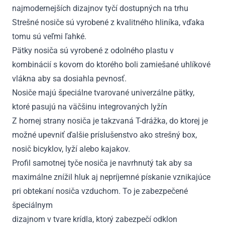
najmodernejších dizajnov tyčí dostupných na trhu
Strešné nosiče sú vyrobené z kvalitného hliníka, vďaka
tomu sú veľmi ľahké.
Pätky nosiča sú vyrobené z odolného plastu v
kombinácií s kovom do ktorého boli zamiešané uhlíkové
vlákna aby sa dosiahla pevnosť.
Nosiče majú špeciálne tvarované univerzálne pätky,
ktoré pasujú na väčšinu integrovaných lyžín
Z hornej strany nosiča je takzvaná T-drážka, do ktorej je
možné upevniť ďalšie príslušenstvo ako strešný box,
nosič bicyklov, lyží alebo kajakov.
Profil samotnej tyče nosiča je navrhnutý tak aby sa
maximálne znížil hluk aj nepríjemné pískanie vznikajúce
pri obtekaní nosiča vzduchom. To je zabezpečené
špeciálnym
dizajnom v tvare krídla, ktorý zabezpečí odklon