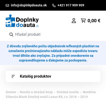
Prejsť na obsah
info@doplnkydoauta.sk
+421 917 909 909
0,00
€
Z dôvodu zvýšeného počtu objednávok reflexných plachiet na
označenie prečnievajúceho nákladu môže expedícia tovaru
trvať dlhšie ako zvyčajne. Za prípadné oneskorenie sa
ospravedlňujeme a ďakujeme za pochopenie.
Katalóg produktov
Domov
›
Nosiče a strešné boxy
›
Strešné nosiče
› Nordrive
Silenzio Black Strešný nosič Lexus RX, r.v. 2016 – 2019