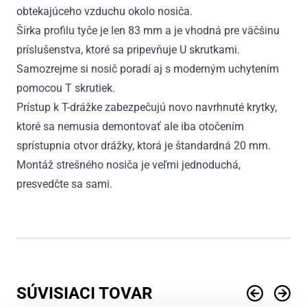
obtekajúceho vzduchu okolo nosiča.
Šírka profilu tyče je len 83 mm a je vhodná pre väčšinu
príslušenstva, ktoré sa pripevňuje U skrutkami.
Samozrejme si nosič poradí aj s moderným uchytením
pomocou T skrutiek.
Prístup k T-drážke zabezpečujú novo navrhnuté krytky,
ktoré sa nemusia demontovať ale iba otočením
sprístupnia otvor drážky, ktorá je štandardná 20 mm.
Montáž strešného nosiča je veľmi jednoduchá,
presvedčte sa sami.
SÚVISIACI TOVAR