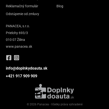
Reklamačný formulár
Blog
Odstúpenie od zmluvy
PANACEA, s.r.o.
Prielohy 693/3
010 07 Žilina
www.panacea.sk
info@doplnkydoauta.sk
+421 917 909 909
© 2026 Panacea - Všetky práva vyhradené