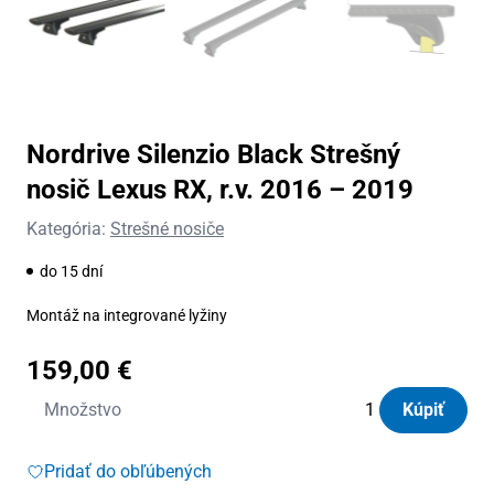
Nordrive Silenzio Black Strešný
nosič Lexus RX, r.v. 2016 – 2019
Kategória:
Strešné nosiče
do 15 dní
Montáž na integrované lyžiny
159,00
€
množstvo
Množstvo
Kúpiť
Nordrive
Silenzio
Pridať do obľúbených
Black