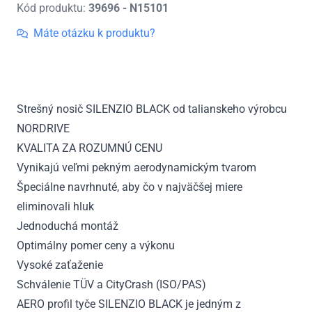
Kód produktu:
39696 - N15101
Strešný
nosič
Máte otázku k produktu?
Lexus
RX,
r.v.
2016
Strešný nosič SILENZIO BLACK od talianskeho výrobcu
-
NORDRIVE
2019
KVALITA ZA ROZUMNÚ CENU
Vynikajú veľmi pekným aerodynamickým tvarom
Špeciálne navrhnuté, aby čo v najväčšej miere
eliminovali hluk
Jednoduchá montáž
Optimálny pomer ceny a výkonu
Vysoké zaťaženie
Schválenie TÜV a CityCrash (ISO/PAS)
AERO profil tyče SILENZIO BLACK je jedným z