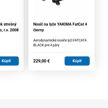
ck strešný
Nosič na lyže YAKIMA FatCat 4
Ki
, r.v. 2008
čierny
Mo
Aerodynamické nosiče lyží FATCAT4
BLACK pre 4 páry
52
229,00
€
Kúpiť
Kúpiť
4