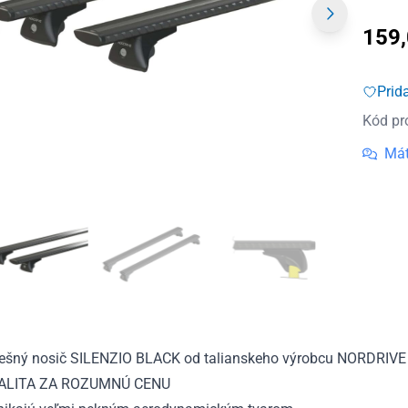
159
Prid
Kód pr
Mát
rešný nosič SILENZIO BLACK od talianskeho výrobcu NORDRIVE
ALITA ZA ROZUMNÚ CENU