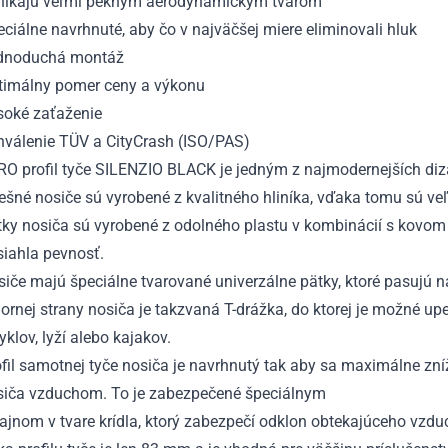
nikajú veľmi pekným aerodynamickým tvarom
ciálne navrhnuté, aby čo v najväčšej miere eliminovali hluk
dnoduchá montáž
timálny pomer ceny a výkonu
soké zaťaženie
hválenie TÜV a CityCrash (ISO/PAS)
RO profil tyče SILENZIO BLACK je jedným z najmodernejších diz
ešné nosiče sú vyrobené z kvalitného hliníka, vďaka tomu sú ve
tky nosiča sú vyrobené z odolného plastu v kombinácií s kovom
siahla pevnosť.
iče majú špeciálne tvarované univerzálne pätky, ktoré pasujú n
ornej strany nosiča je takzvaná T-drážka, do ktorej je možné upe
yklov, lyží alebo kajakov.
fil samotnej tyče nosiča je navrhnutý tak aby sa maximálne zníž
siča vzduchom. To je zabezpečené špeciálnym
ajnom v tvare krídla, ktorý zabezpečí odklon obtekajúceho vzdu