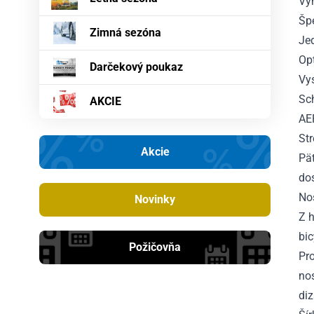
Vy
Špe
Zimná sezóna
Je
Op
Darčekový poukaz
Vy
Sc
AKCIE
AE
Str
Akcie
Pä
do
Nos
Novinky
Z h
bic
Požičovňa
Pro
no
diz