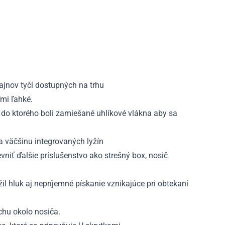
ajnov tyčí dostupných na trhu
ľmi ľahké.
 do ktorého boli zamiešané uhlíkové vlákna aby sa
a väčšinu integrovaných lyžín
vniť ďalšie príslušenstvo ako strešný box, nosič
il hluk aj nepríjemné pískanie vznikajúce pri obtekaní
chu okolo nosiča.