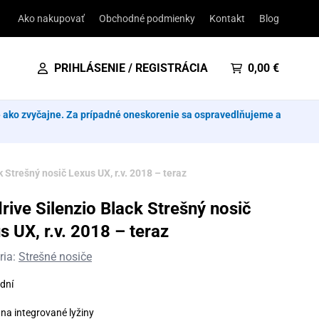
Ako nakupovať
Obchodné podmienky
Kontakt
Blog
PRIHLÁSENIE / REGISTRÁCIA
0,00
€
e ako zvyčajne. Za prípadné oneskorenie sa ospravedlňujeme a
 Strešný nosič Lexus UX, r.v. 2018 – teraz
rive Silenzio Black Strešný nosič
s UX, r.v. 2018 – teraz
ria:
Strešné nosiče
dní
na integrované lyžiny