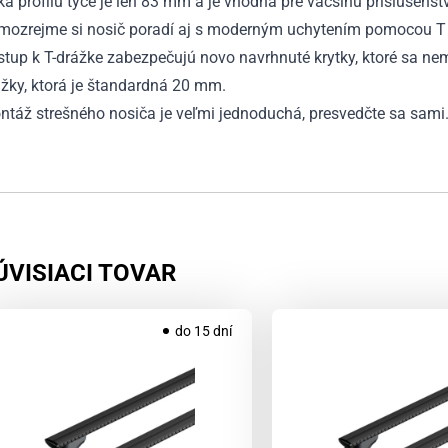
ka profilu tyče je len 83 mm a je vhodná pre väčšinu príslušenst
mozrejme si nosič poradí aj s moderným uchytením pomocou T 
stup k T-drážke zabezpečujú novo navrhnuté krytky, ktoré sa n
žky, ktorá je štandardná 20 mm.
ntáž strešného nosiča je veľmi jednoduchá, presvedčte sa sami
ÚVISIACI TOVAR
do 15 dní