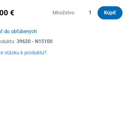
,00
€
množstvo
Množstvo
Kúpiť
Nordrive
Silenzio
ať do obľúbených
Black
oduktu:
39620 - N15100
Strešný
nosič
e otázku k produktu?
Lexus
UX,
r.v.
2018
-
teraz