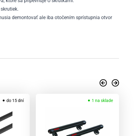
va, ktoré sa pripevňuje U skrutkami.
skrutiek.
emusia demontovať ale iba otočením sprístupnia otvor
.
AK
do 15 dní
1 na sklade