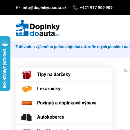
Prejsť na obsah
info@doplnkydoauta.sk
+421 917 909 909
Z dôvodu zvýšeného počtu objednávok reflexných plachiet na 
Do
Tipy na darčeky
Lekárničky
Povinná a doplnková výbava
Autokoberce