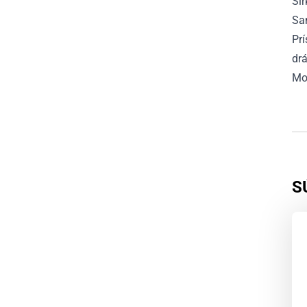
Šír
Sa
Prí
drá
Mo
S