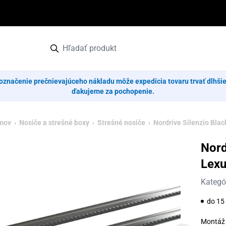
označenie prečnievajúceho nákladu môže expedícia tovaru trvať dlhši
ďakujeme za pochopenie.
mov
›
Nosiče a strešné boxy
›
Strešné nosiče
› Nordrive Silenzio Black
Nord
Lexu
Kategó
do 15 
Montáž 