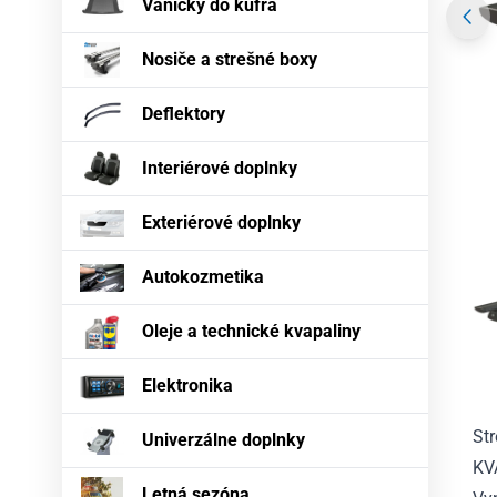
Vaničky do kufra
Nosiče a strešné boxy
Deflektory
Interiérové doplnky
Exteriérové doplnky
Autokozmetika
Oleje a technické kvapaliny
Elektronika
St
Univerzálne doplnky
KV
Letná sezóna