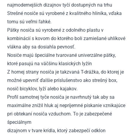
najmodernejších dizajnov tyčí dostupných na trhu
Strešné nosiče sú vyrobené z kvalitného hliníka, vďaka
tomu sú veľmi ľahké.
Pätky nosiča sú vyrobené z odolného plastu v
kombinácií s kovom do ktorého boli zamiešané uhlíkové
vlákna aby sa dosiahla pevnosť.
Nosiče majú špeciálne tvarované univerzálne pätky,
ktoré pasujú na väčšinu klasických lyžín
Z hornej strany nosiča je takzvaná T-drážka, do ktorej je
možné upevniť ďalšie príslušenstvo ako strešný box,
nosič bicyklov, lyží alebo kajakov.
Profil samotnej tyče nosiča je navrhnutý tak aby sa
maximálne znížil hluk aj nepríjemné pískanie vznikajúce
pri obtekaní nosiča vzduchom. To je zabezpečené
špeciálnym
dizajnom v tvare krídla, ktorý zabezpečí odklon