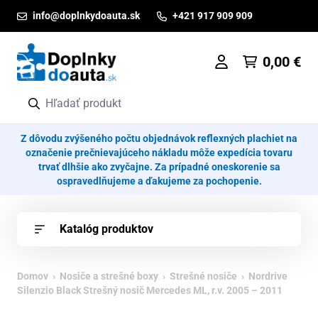
Prejsť na obsah
info@doplnkydoauta.sk
+421 917 909 909
0,00
€
Z dôvodu zvýšeného počtu objednávok reflexných plachiet na
označenie prečnievajúceho nákladu môže expedícia tovaru
trvať dlhšie ako zvyčajne. Za prípadné oneskorenie sa
ospravedlňujeme a ďakujeme za pochopenie.
Katalóg produktov
Domov
›
Nosiče a strešné boxy
›
Strešné nosiče
› Nordrive
Silenzio Black Strešný nosič Mercedes ML, r.v. 2005 – 2011