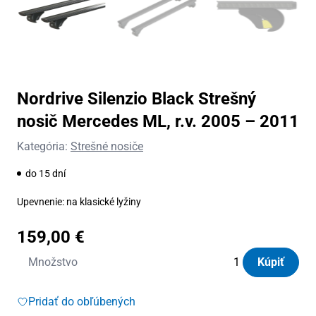
Nordrive Silenzio Black Strešný
nosič Mercedes ML, r.v. 2005 – 2011
Kategória:
Strešné nosiče
do 15 dní
Upevnenie: na klasické lyžiny
159,00
€
množstvo
Množstvo
Kúpiť
Nordrive
Silenzio
Pridať do obľúbených
Black