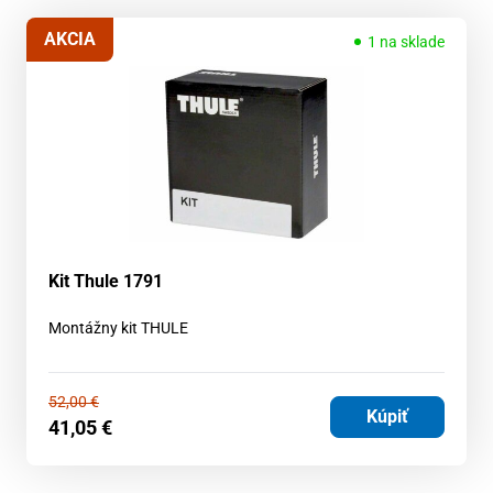
AKCIA
1 na sklade
Kit Thule 1791
Montážny kit THULE
52,00
€
Kúpiť
41,05
€