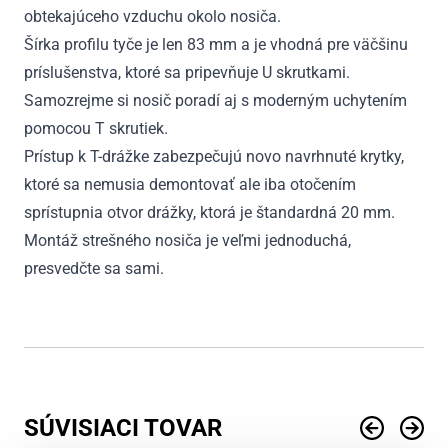
obtekajúceho vzduchu okolo nosiča.
Šírka profilu tyče je len 83 mm a je vhodná pre väčšinu
príslušenstva, ktoré sa pripevňuje U skrutkami.
Samozrejme si nosič poradí aj s moderným uchytením
pomocou T skrutiek.
Prístup k T-drážke zabezpečujú novo navrhnuté krytky,
ktoré sa nemusia demontovať ale iba otočením
sprístupnia otvor drážky, ktorá je štandardná 20 mm.
Montáž strešného nosiča je veľmi jednoduchá,
presvedčte sa sami.
SÚVISIACI TOVAR