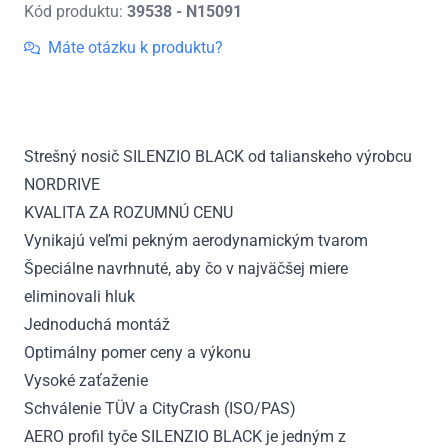
Kód produktu:
39538 - N15091
Strešný
nosič
Máte otázku k produktu?
Mercedes
ML,
r.v.
2005
Strešný nosič SILENZIO BLACK od talianskeho výrobcu
-
NORDRIVE
2011
KVALITA ZA ROZUMNÚ CENU
Vynikajú veľmi pekným aerodynamickým tvarom
Špeciálne navrhnuté, aby čo v najväčšej miere
eliminovali hluk
Jednoduchá montáž
Optimálny pomer ceny a výkonu
Vysoké zaťaženie
Schválenie TÜV a CityCrash (ISO/PAS)
AERO profil tyče SILENZIO BLACK je jedným z