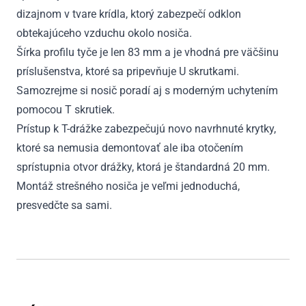
dizajnom v tvare krídla, ktorý zabezpečí odklon
obtekajúceho vzduchu okolo nosiča.
Šírka profilu tyče je len 83 mm a je vhodná pre väčšinu
príslušenstva, ktoré sa pripevňuje U skrutkami.
Samozrejme si nosič poradí aj s moderným uchytením
pomocou T skrutiek.
Prístup k T-drážke zabezpečujú novo navrhnuté krytky,
ktoré sa nemusia demontovať ale iba otočením
sprístupnia otvor drážky, ktorá je štandardná 20 mm.
Montáž strešného nosiča je veľmi jednoduchá,
presvedčte sa sami.