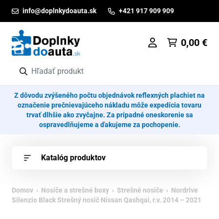
Prejsť na obsah
info@doplnkydoauta.sk
+421 917 909 909
0,00
€
Z dôvodu zvýšeného počtu objednávok reflexných plachiet na
označenie prečnievajúceho nákladu môže expedícia tovaru
trvať dlhšie ako zvyčajne. Za prípadné oneskorenie sa
ospravedlňujeme a ďakujeme za pochopenie.
Katalóg produktov
Domov
›
Nosiče a strešné boxy
›
Strešné nosiče
› Nordrive
Silenzio Black Strešný nosič Nissan Qashqai, r.v. 2014 – 2021