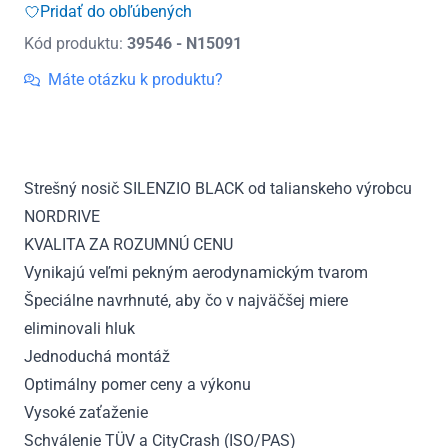
Silenzio
Pridať do obľúbených
Black
Kód produktu:
39546 - N15091
Strešný
nosič
Máte otázku k produktu?
Nissan
Qashqai,
r.v.
2014
Strešný nosič SILENZIO BLACK od talianskeho výrobcu
-
NORDRIVE
2021
KVALITA ZA ROZUMNÚ CENU
Vynikajú veľmi pekným aerodynamickým tvarom
Špeciálne navrhnuté, aby čo v najväčšej miere
eliminovali hluk
Jednoduchá montáž
Optimálny pomer ceny a výkonu
Vysoké zaťaženie
Schválenie TÜV a CityCrash (ISO/PAS)