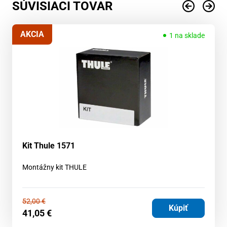
SÚVISIACI TOVAR
AKCIA
1 na sklade
Kit Thule 1571
Montážny kit THULE
52,00
€
Kúpiť
41,05
€