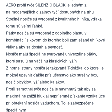
AERO profil tyče SILENZIO BLACK je jedným z
najmodernejších dizajnov tyčí dostupných na trhu
Strešné nosiče sú vyrobené z kvalitného hliníka, vďaka
tomu sú veľmi ľahké.
Pätky nosiča sú vyrobené z odolného plastu v
kombinácií s kovom do ktorého boli zamiešané uhlíkové
vlákna aby sa dosiahla pevnosť.
Nosiče majú špeciálne tvarované univerzálne pätky,
ktoré pasujú na väčšinu klasických lyžín
Z hornej strany nosiča je takzvaná T-drážka, do ktorej je
možné upevniť ďalšie príslušenstvo ako strešný box,
nosič bicyklov, lyží alebo kajakov.
Profil samotnej tyče nosiča je navrhnutý tak aby sa
maximálne znížil hluk aj nepríjemné pískanie vznikajúce
pri obtekaní nosiča vzduchom. To je zabezpečené
špeciálnym