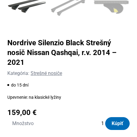
Nordrive Silenzio Black Strešný
nosič Nissan Qashqai, r.v. 2014 –
2021
Kategória:
Strešné nosiče
do 15 dní
Upevnenie: na klasické lyžiny
159,00
€
množstvo
Množstvo
Kúpiť
Nordrive