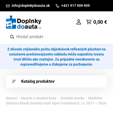
Prejsť na obsah
info@doplnkydoauta.sk
+421 917 909 909
0,00
€
Z dôvodu zvýšeného počtu objednávok reflexných plachiet na
označenie prečnievajúceho nákladu môže expedícia tovaru
trvať dlhšie ako zvyčajne. Za prípadné oneskorenie sa
ospravedlňujeme a ďakujeme za pochopenie.
Katalóg produktov
Domov
›
Nosiče a strešné boxy
›
Strešné nosiče
› Nordrive
Silenzio Black Strešný nosič Opel Crossland X, r.v. 2017 – 2020