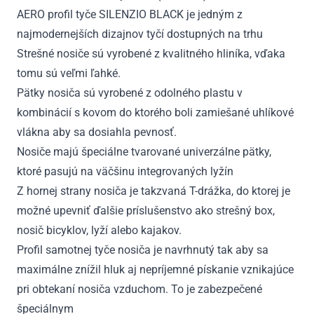
AERO profil tyče SILENZIO BLACK je jedným z
najmodernejších dizajnov tyčí dostupných na trhu
Strešné nosiče sú vyrobené z kvalitného hliníka, vďaka
tomu sú veľmi ľahké.
Pätky nosiča sú vyrobené z odolného plastu v
kombinácií s kovom do ktorého boli zamiešané uhlíkové
vlákna aby sa dosiahla pevnosť.
Nosiče majú špeciálne tvarované univerzálne pätky,
ktoré pasujú na väčšinu integrovaných lyžín
Z hornej strany nosiča je takzvaná T-drážka, do ktorej je
možné upevniť ďalšie príslušenstvo ako strešný box,
nosič bicyklov, lyží alebo kajakov.
Profil samotnej tyče nosiča je navrhnutý tak aby sa
maximálne znížil hluk aj nepríjemné pískanie vznikajúce
pri obtekaní nosiča vzduchom. To je zabezpečené
špeciálnym