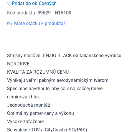
Silenzio
Pridať do obľúbených
Black
Kód produktu:
39629 - N15100
Strešný
nosič
Máte otázku k produktu?
Opel
Crossland
X,
r.v.
Strešný nosič SILENZIO BLACK od talianskeho výrobcu
2017
NORDRIVE
-
2020
KVALITA ZA ROZUMNÚ CENU
Vynikajú veľmi pekným aerodynamickým tvarom
Špeciálne navrhnuté, aby čo v najväčšej miere
eliminovali hluk
Jednoduchá montáž
Optimálny pomer ceny a výkonu
Vysoké zaťaženie
Schválenie TÜV a CityCrash (ISO/PAS)