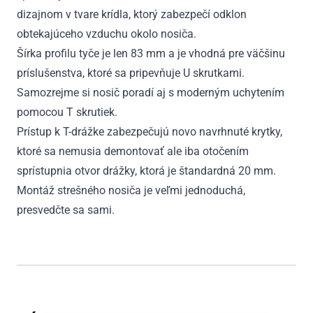
dizajnom v tvare krídla, ktorý zabezpečí odklon
obtekajúceho vzduchu okolo nosiča.
Šírka profilu tyče je len 83 mm a je vhodná pre väčšinu
príslušenstva, ktoré sa pripevňuje U skrutkami.
Samozrejme si nosič poradí aj s moderným uchytením
pomocou T skrutiek.
Prístup k T-drážke zabezpečujú novo navrhnuté krytky,
ktoré sa nemusia demontovať ale iba otočením
sprístupnia otvor drážky, ktorá je štandardná 20 mm.
Montáž strešného nosiča je veľmi jednoduchá,
presvedčte sa sami.