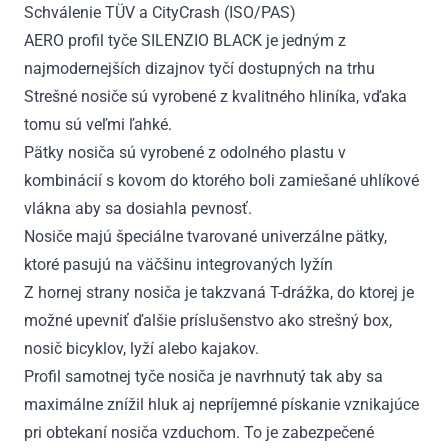
Schválenie TÜV a CityCrash (ISO/PAS)
AERO profil tyče SILENZIO BLACK je jedným z
najmodernejších dizajnov tyčí dostupných na trhu
Strešné nosiče sú vyrobené z kvalitného hliníka, vďaka
tomu sú veľmi ľahké.
Pätky nosiča sú vyrobené z odolného plastu v
kombinácií s kovom do ktorého boli zamiešané uhlíkové
vlákna aby sa dosiahla pevnosť.
Nosiče majú špeciálne tvarované univerzálne pätky,
ktoré pasujú na väčšinu integrovaných lyžín
Z hornej strany nosiča je takzvaná T-drážka, do ktorej je
možné upevniť ďalšie príslušenstvo ako strešný box,
nosič bicyklov, lyží alebo kajakov.
Profil samotnej tyče nosiča je navrhnutý tak aby sa
maximálne znížil hluk aj nepríjemné pískanie vznikajúce
pri obtekaní nosiča vzduchom. To je zabezpečené