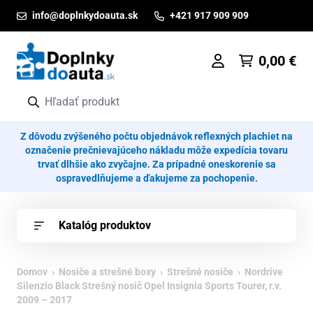
Prejsť na obsah
info@doplnkydoauta.sk
+421 917 909 909
0,00
€
Z dôvodu zvýšeného počtu objednávok reflexných plachiet na
označenie prečnievajúceho nákladu môže expedícia tovaru
trvať dlhšie ako zvyčajne. Za prípadné oneskorenie sa
ospravedlňujeme a ďakujeme za pochopenie.
Katalóg produktov
Domov
›
Nosiče a strešné boxy
›
Strešné nosiče
› Nordrive
Silenzio Black Strešný nosič Opel Insignia Sports Tourer, r.v.
2009 – 2017