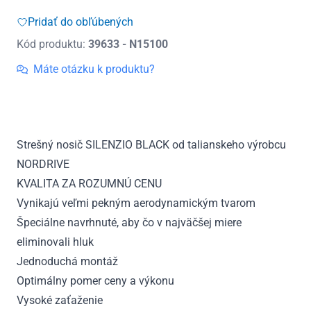
Silenzio
Pridať do obľúbených
Black
Kód produktu:
39633 - N15100
Strešný
nosič
Máte otázku k produktu?
Opel
Insignia
Sports
Tourer,
Strešný nosič SILENZIO BLACK od talianskeho výrobcu
r.v.
NORDRIVE
2009
-
KVALITA ZA ROZUMNÚ CENU
2017
Vynikajú veľmi pekným aerodynamickým tvarom
Špeciálne navrhnuté, aby čo v najväčšej miere
eliminovali hluk
Jednoduchá montáž
Optimálny pomer ceny a výkonu
Vysoké zaťaženie