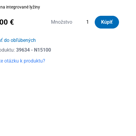
na integrované lyžiny
,00
€
množstvo
Množstvo
Kúpiť
Nordrive
Silenzio
ať do obľúbených
Black
oduktu:
39634 - N15100
Strešný
nosič
e otázku k produktu?
Opel
Insignia
Sports
Tourer,
r.v.
2017
-
teraz