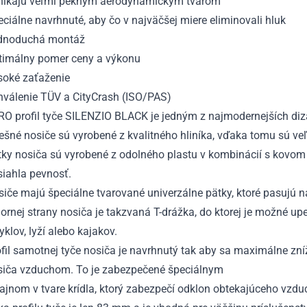
nikajú veľmi pekným aerodynamickým tvarom
ciálne navrhnuté, aby čo v najväčšej miere eliminovali hluk
dnoduchá montáž
timálny pomer ceny a výkonu
soké zaťaženie
hválenie TÜV a CityCrash (ISO/PAS)
RO profil tyče SILENZIO BLACK je jedným z najmodernejších diz
ešné nosiče sú vyrobené z kvalitného hliníka, vďaka tomu sú ve
tky nosiča sú vyrobené z odolného plastu v kombinácií s kovom
siahla pevnosť.
iče majú špeciálne tvarované univerzálne pätky, ktoré pasujú n
ornej strany nosiča je takzvaná T-drážka, do ktorej je možné upe
yklov, lyží alebo kajakov.
fil samotnej tyče nosiča je navrhnutý tak aby sa maximálne zníž
siča vzduchom. To je zabezpečené špeciálnym
ajnom v tvare krídla, ktorý zabezpečí odklon obtekajúceho vzdu