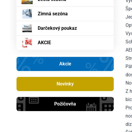
Vy
Špe
Zimná sezóna
Je
Op
Darčekový poukaz
Vy
Sc
AKCIE
AE
Str
Akcie
Pä
do
Nos
Novinky
Z h
bic
Požičovňa
Pro
no
diz