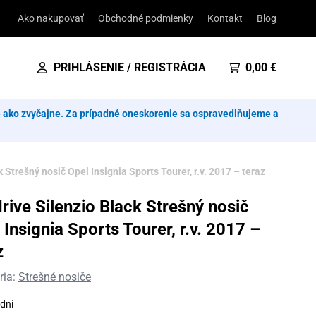
Ako nakupovať
Obchodné podmienky
Kontakt
Blog
PRIHLÁSENIE / REGISTRÁCIA
0,00
€
e ako zvyčajne. Za prípadné oneskorenie sa ospravedlňujeme a
 Strešný nosič Opel Insignia Sports Tourer, r.v. 2017 – teraz
rive Silenzio Black Strešný nosič
 Insignia Sports Tourer, r.v. 2017 –
z
ria:
Strešné nosiče
dní