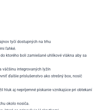
ajnov tyčí dostupných na trhu
ľmi ľahké.
 do ktorého boli zamiešané uhlíkové vlákna aby sa
a väčšinu integrovaných lyžín
vniť ďalšie príslušenstvo ako strešný box, nosič
il hluk aj nepríjemné pískanie vznikajúce pri obtekaní
chu okolo nosiča.