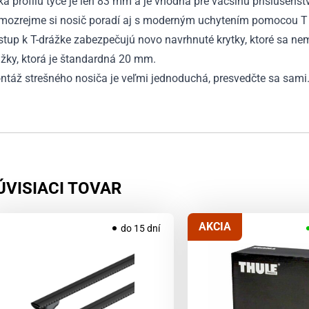
ka profilu tyče je len 83 mm a je vhodná pre väčšinu príslušenst
mozrejme si nosič poradí aj s moderným uchytením pomocou T 
stup k T-drážke zabezpečujú novo navrhnuté krytky, ktoré sa n
žky, ktorá je štandardná 20 mm.
ntáž strešného nosiča je veľmi jednoduchá, presvedčte sa sami
ÚVISIACI TOVAR
AKCIA
do 15 dní