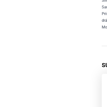
Šír
Sa
Prí
drá
Mo
S