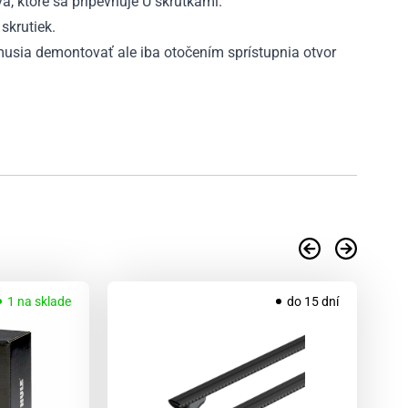
va, ktoré sa pripevňuje U skrutkami.
skrutiek.
emusia demontovať ale iba otočením sprístupnia otvor
.
1 na sklade
do 15 dní