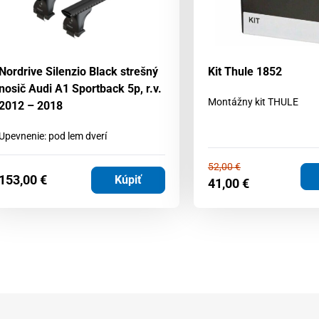
Nordrive Silenzio Black strešný
Kit Thule 1852
nosič Audi A1 Sportback 5p, r.v.
Montážny kit THULE
2012 – 2018
Upevnenie: pod lem dverí
52,00
€
153,00
€
Kúpiť
41,00
€