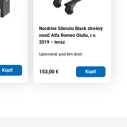
Nordrive Silenzio Black strešný
No
nosič Alfa Romeo Giulia, r.v.
No
2019 – teraz
Up
Upevnenie: pod lem dverí
Kúpiť
153,00
€
2
Kúpiť