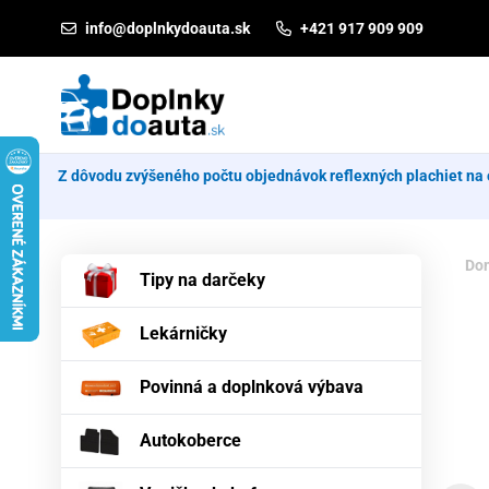
Prejsť na obsah
info@doplnkydoauta.sk
+421 917 909 909
Z dôvodu zvýšeného počtu objednávok reflexných plachiet na 
Do
Tipy na darčeky
Lekárničky
Povinná a doplnková výbava
Autokoberce