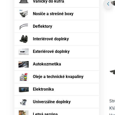
Vaničky do kufra
Nosiče a strešné boxy
Deflektory
Interiérové doplnky
Exteriérové doplnky
Autokozmetika
Oleje a technické kvapaliny
Elektronika
St
Univerzálne doplnky
KV
Letná sezóna