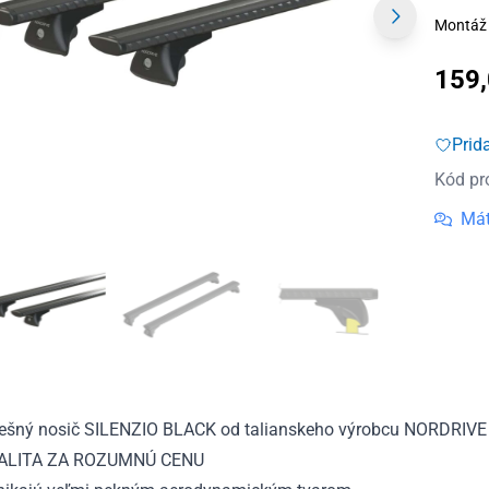
Montáž 
159
Prid
Kód pr
Mát
rešný nosič SILENZIO BLACK od talianskeho výrobcu NORDRIVE
ALITA ZA ROZUMNÚ CENU