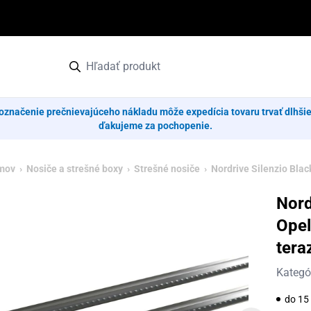
označenie prečnievajúceho nákladu môže expedícia tovaru trvať dlhši
ďakujeme za pochopenie.
mov
›
Nosiče a strešné boxy
›
Strešné nosiče
› Nordrive Silenzio Black
Nord
Opel
tera
Kategó
do 15 