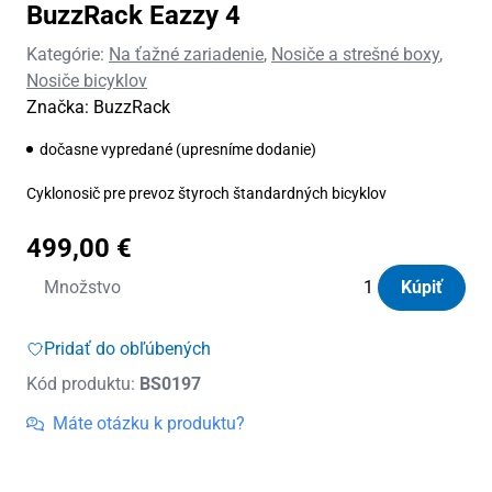
BuzzRack Eazzy 4
Kategórie:
Na ťažné zariadenie
,
Nosiče a strešné boxy
,
Nosiče bicyklov
Značka:
BuzzRack
dočasne vypredané (upresníme dodanie)
Cyklonosič pre prevoz štyroch štandardných bicyklov
499,00
€
množstvo
Množstvo
Kúpiť
Nosič
bicyklov
Pridať do obľúbených
na
Kód produktu:
BS0197
ťažné
zariadenie
Máte otázku k produktu?
BuzzRack
Eazzy