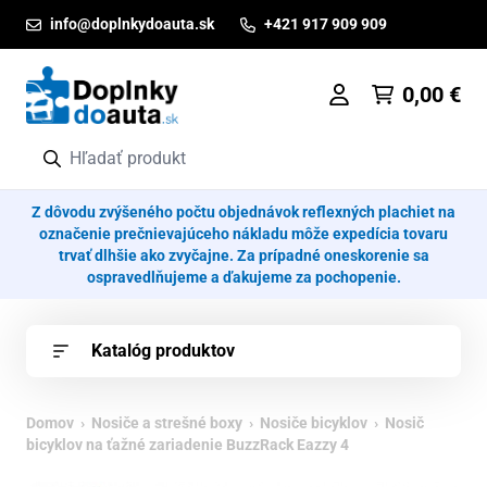
Prejsť na obsah
info@doplnkydoauta.sk
+421 917 909 909
0,00
€
Z dôvodu zvýšeného počtu objednávok reflexných plachiet na
označenie prečnievajúceho nákladu môže expedícia tovaru
trvať dlhšie ako zvyčajne. Za prípadné oneskorenie sa
ospravedlňujeme a ďakujeme za pochopenie.
Katalóg produktov
Domov
›
Nosiče a strešné boxy
›
Nosiče bicyklov
› Nosič
bicyklov na ťažné zariadenie BuzzRack Eazzy 4