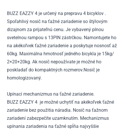
4
BUZZ EAZZY 4 je určený na prepravu 4 bicyklov .
Spoľahlivý nosič na ťažné zariadenie so štýlovým
dizajnom za prijateľnú cenu. Je vybavený plnou
svetelnou rampou s 13PIN zástrčkou. Namontujete ho
na akékoľvek ťažné zariadenie a poskytuje nosnosť až
60kg. Maximálna hmotnosť jedného bicykla je 15kg/
2×20+20kg. Ak nosič nepoužívate je možné ho
poskladať do kompaktných rozmerov.Nosič je
homologizovaný.
Upínací mechanizmus na ťažné zariadenie.
BUZZ EAZZY 4 je možné uchytiť na akékoľvek ťažné
zariadenie bez použitia náradia. Nosič na ťažnom
zariadení zabezpečíte uzamknutím. Mechanizmus
upínania zariadenia na ťažné spĺňa najvyššie