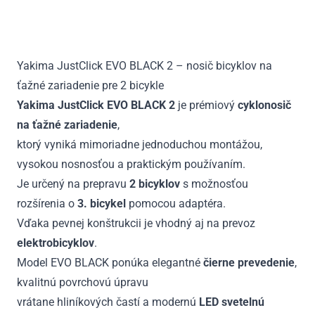
Yakima
JustClick
EVO
BLACK
Yakima JustClick EVO BLACK 2 – nosič bicyklov na
2
ťažné zariadenie pre 2 bicykle
Yakima JustClick EVO BLACK 2
je prémiový
cyklonosič
na ťažné zariadenie
,
ktorý vyniká mimoriadne jednoduchou montážou,
vysokou nosnosťou a praktickým používaním.
Je určený na prepravu
2 bicyklov
s možnosťou
rozšírenia o
3. bicykel
pomocou adaptéra.
Vďaka pevnej konštrukcii je vhodný aj na prevoz
elektrobicyklov
.
Model EVO BLACK ponúka elegantné
čierne prevedenie
,
kvalitnú povrchovú úpravu
vrátane hliníkových častí a modernú
LED svetelnú