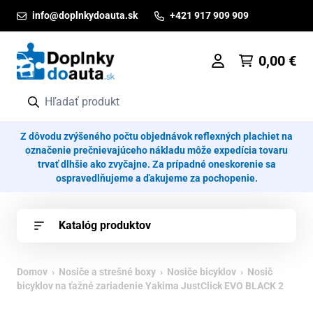
Prejsť na obsah
info@doplnkydoauta.sk
+421 917 909 909
0,00
€
Z dôvodu zvýšeného počtu objednávok reflexných plachiet na
označenie prečnievajúceho nákladu môže expedícia tovaru
trvať dlhšie ako zvyčajne. Za prípadné oneskorenie sa
ospravedlňujeme a ďakujeme za pochopenie.
Katalóg produktov
Domov
›
Nosiče a strešné boxy
›
Nosiče bicyklov
› Nosič
bicyklov na ťažné zariadenie Yakima JustClick EVO BLACK 2