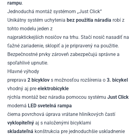
rampu
.
Jednoduchá montáž systémom „Just Click“
Unikátny systém uchytenia
bez použitia náradia
robí z
tohto modelu jeden z
najpraktickejších nosičov na trhu. Stačí nosič nasadiť na
ťažné zariadenie, sklopiť a je pripravený na použitie.
Bezpečnostné prvky zároveň zabezpečujú správne a
spoľahlivé upnutie.
Hlavné výhody
preprava
2 bicyklov
s možnosťou rozšírenia o
3. bicykel
vhodný aj pre
elektrobicykle
rýchla montáž bez náradia pomocou systému
Just Click
moderná
LED svetelná rampa
čierna povrchová úprava vrátane hliníkových častí
vyklopiteľný
aj s naloženými bicyklami
skladateľná
konštrukcia pre jednoduchšie uskladnenie