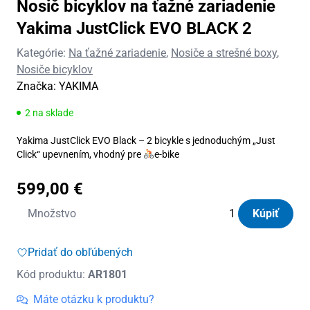
Nosič bicyklov na ťažné zariadenie
Yakima JustClick EVO BLACK 2
Kategórie:
Na ťažné zariadenie
,
Nosiče a strešné boxy
,
Nosiče bicyklov
Značka:
YAKIMA
2 na sklade
Yakima JustClick EVO Black – 2 bicykle s jednoduchým „Just
Click“ upevnením, vhodný pre
‍e-bike
599,00
€
množstvo
Množstvo
Kúpiť
Nosič
bicyklov
Pridať do obľúbených
na
Kód produktu:
AR1801
ťažné
zariadenie
Máte otázku k produktu?