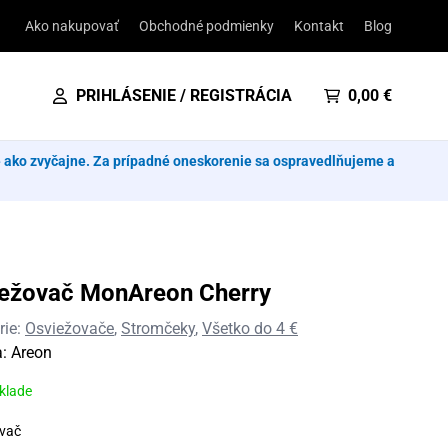
Ako nakupovať
Obchodné podmienky
Kontakt
Blog
PRIHLÁSENIE / REGISTRÁCIA
0,00
€
e ako zvyčajne. Za prípadné oneskorenie sa ospravedlňujeme a
ežovač MonAreon Cherry
rie:
Osviežovače
,
Stromčeky
,
Všetko do 4 €
a:
Areon
sklade
vač