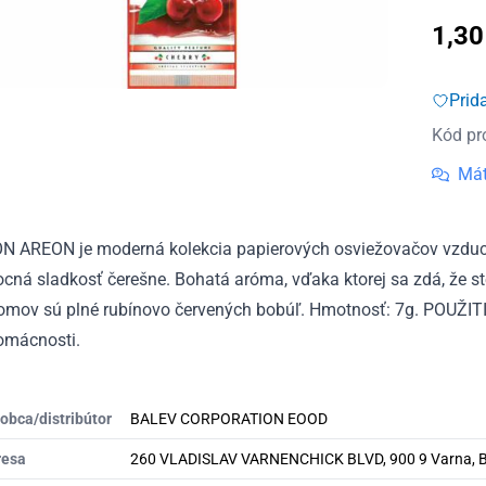
1,3
Prid
Kód pr
Mát
N AREON je moderná kolekcia papierových osviežovačov vzduchu
cná sladkosť čerešne. Bohatá aróma, vďaka ktorej sa zdá, že ste
romov sú plné rubínovo červených bobúľ. Hmotnosť: 7g. POUŽITI
domácnosti.
obca/distribútor
BALEV CORPORATION EOOD
resa
260 VLADISLAV VARNENCHICK BLVD, 900 9 Varna, B