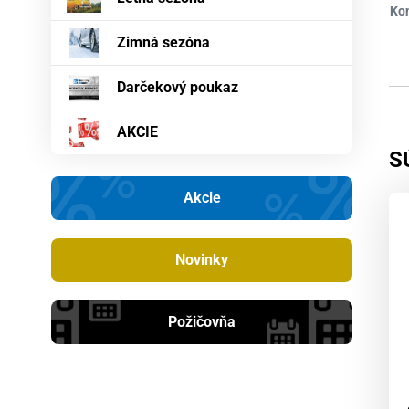
Ko
Zimná sezóna
Darčekový poukaz
AKCIE
S
Akcie
Novinky
Požičovňa