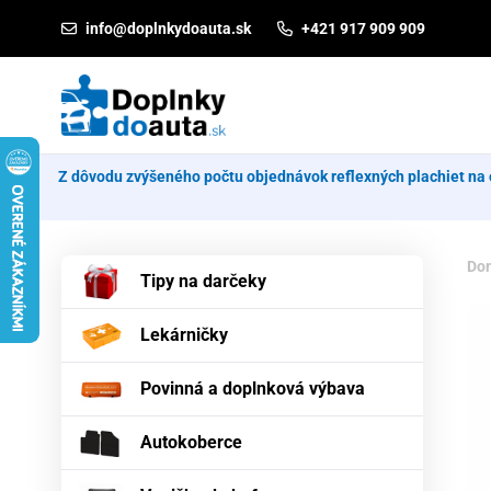
Prejsť na obsah
info@doplnkydoauta.sk
+421 917 909 909
Z dôvodu zvýšeného počtu objednávok reflexných plachiet na 
Do
Tipy na darčeky
Lekárničky
Povinná a doplnková výbava
Autokoberce