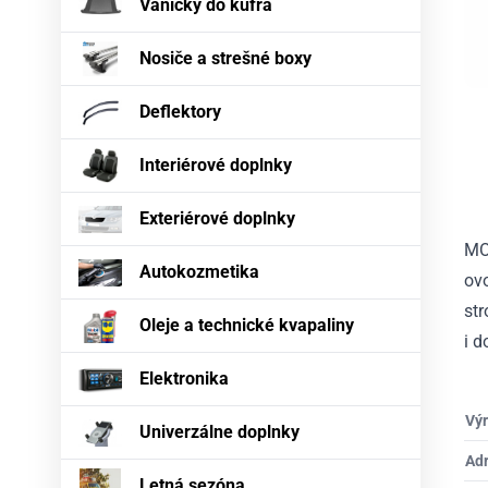
Vaničky do kufra
Nosiče a strešné boxy
Deflektory
Interiérové doplnky
Exteriérové doplnky
MO
Autokozmetika
ovo
st
Oleje a technické kvapaliny
i 
Elektronika
Výr
Univerzálne doplnky
Ad
Letná sezóna