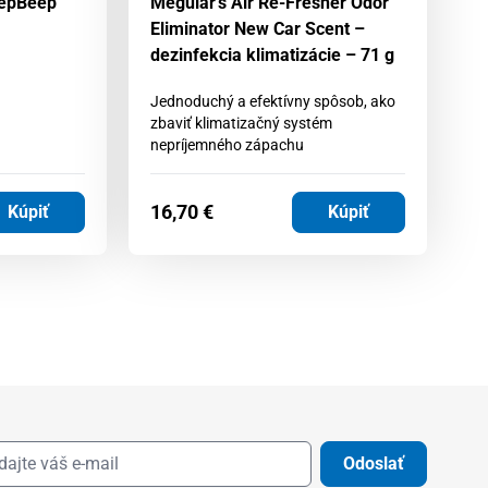
eepBeep
Meguiar’s Air Re-Fresher Odor
O
Eliminator New Car Scent –
Va
dezinfekcia klimatizácie – 71 g
Os
Jednoduchý a efektívny spôsob, ako
zbaviť klimatizačný systém
nepríjemného zápachu
16,70
€
1
Kúpiť
Kúpiť
Odoslať