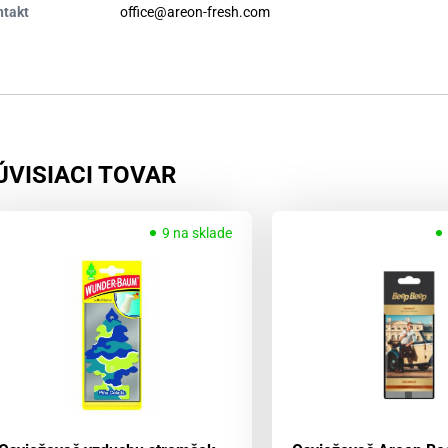
ntakt
office@areon-fresh.com
ÚVISIACI TOVAR
9 na sklade