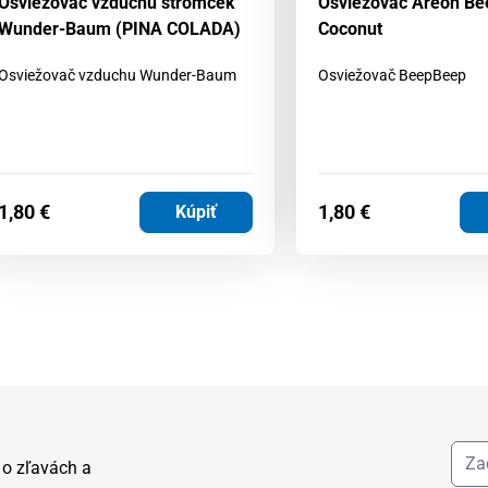
Osviežovač vzduchu stromček
Osviežovač Areon B
Wunder-Baum (PINA COLADA)
Coconut
Osviežovač vzduchu Wunder-Baum
Osviežovač BeepBeep
1,80
€
1,80
€
Kúpiť
 o zľavách a