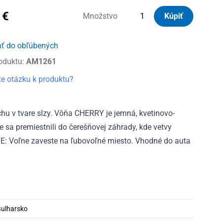
0
€
množstvo
Množstvo
Kúpiť
Osviežovač
MonAreon
ať do obľúbených
Cherry
oduktu:
AM1261
e otázku k produktu?
 v tvare slzy. Vôňa CHERRY je jemná, kvetinovo-
 sa premiestnili do čerešňovej záhrady, kde vetvy
E: Voľne zaveste na ľubovoľné miesto. Vhodné do auta
ulharsko