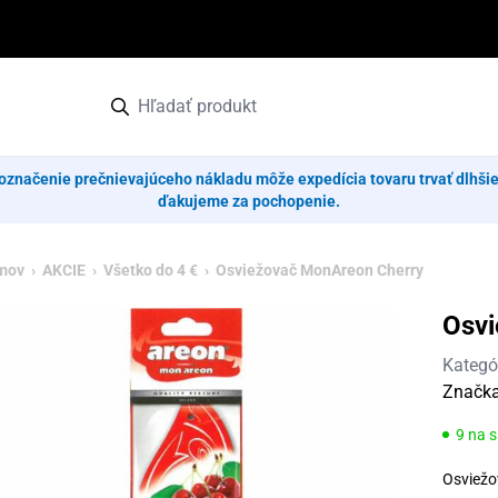
označenie prečnievajúceho nákladu môže expedícia tovaru trvať dlhši
ďakujeme za pochopenie.
mov
›
AKCIE
›
Všetko do 4 €
› Osviežovač MonAreon Cherry
Osvi
Kategó
Značk
9 na 
Osviežo